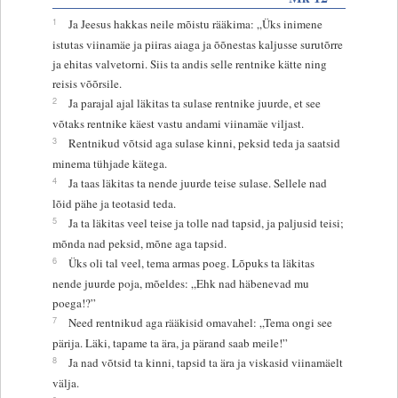
1
Ja Jeesus hakkas neile mõistu rääkima: „Üks inimene
istutas viinamäe ja piiras aiaga ja õõnestas kaljusse surutõrre
ja ehitas valvetorni. Siis ta andis selle rentnike kätte ning
reisis võõrsile.
2
Ja parajal ajal läkitas ta sulase rentnike juurde, et see
võtaks rentnike käest vastu andami viinamäe viljast.
3
Rentnikud võtsid aga sulase kinni, peksid teda ja saatsid
minema tühjade kätega.
4
Ja taas läkitas ta nende juurde teise sulase. Sellele nad
lõid pähe ja teotasid teda.
5
Ja ta läkitas veel teise ja tolle nad tapsid, ja paljusid teisi;
mõnda nad peksid, mõne aga tapsid.
6
Üks oli tal veel, tema armas poeg. Lõpuks ta läkitas
nende juurde poja, mõeldes: „Ehk nad häbenevad mu
poega!?”
7
Need rentnikud aga rääkisid omavahel: „Tema ongi see
pärija. Läki, tapame ta ära, ja pärand saab meile!”
8
Ja nad võtsid ta kinni, tapsid ta ära ja viskasid viinamäelt
välja.