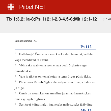
Piibel.NET
Tb 1:3,2:1a-8;Ps 112:1-2,3-4,5-6;Mk 12:1-12
(27 vas
Eestikeelne Piibel 1997
Ps 112
1
Halleluuja! Õnnis on mees, kes kardab Issandat, kellele
väga meeldivad ta käsud.
2
Võimsaks saab tema seeme maa peal, õiglaste sugu
õnnistatakse.
3
Vara ja rikkus on tema kojas ja tema õigus püsib ikka.
4
Pimeduses tõuseb õiglastele valgus, armuline ja halastav
ja õige.
5
Õnnis on mees, kes on armuline ja annab laenuks, kes
oma asju ajab õigluses.
6
Sest ta ei kõigu iialgi; igaveseks mälestuseks jääb õige.
Mk 12