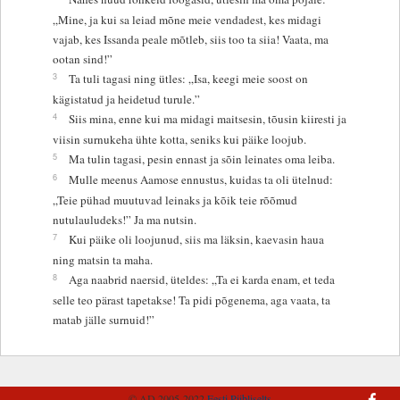
„Mine, ja kui sa leiad mõne meie vendadest, kes midagi
vajab, kes Issanda peale mõtleb, siis too ta siia! Vaata, ma
ootan sind!”
3
Ta tuli tagasi ning ütles: „Isa, keegi meie soost on
kägistatud ja heidetud turule.”
4
Siis mina, enne kui ma midagi maitsesin, tõusin kiiresti ja
viisin surnukeha ühte kotta, seniks kui päike loojub.
5
Ma tulin tagasi, pesin ennast ja sõin leinates oma leiba.
6
Mulle meenus Aamose ennustus, kuidas ta oli ütelnud:
„Teie pühad muutuvad leinaks ja kõik teie rõõmud
nutulauludeks!” Ja ma nutsin.
7
Kui päike oli loojunud, siis ma läksin, kaevasin haua
ning matsin ta maha.
8
Aga naabrid naersid, üteldes: „Ta ei karda enam, et teda
selle teo pärast tapetakse! Ta pidi põgenema, aga vaata, ta
matab jälle surnuid!”
© AD 2005-2022
Eesti Piibliselts