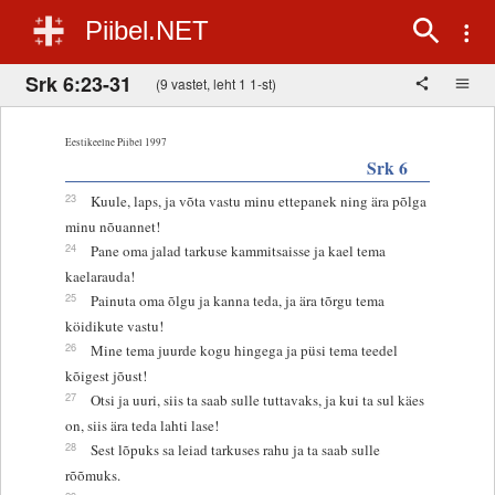
Piibel.NET
Srk 6:23-31
(9 vastet, leht 1 1-st)
Eestikeelne Piibel 1997
Srk 6
23
Kuule, laps, ja võta vastu minu ettepanek ning ära põlga
minu nõuannet!
24
Pane oma jalad tarkuse kammitsaisse ja kael tema
kaelarauda!
25
Painuta oma õlgu ja kanna teda, ja ära tõrgu tema
köidikute vastu!
26
Mine tema juurde kogu hingega ja püsi tema teedel
kõigest jõust!
27
Otsi ja uuri, siis ta saab sulle tuttavaks, ja kui ta sul käes
on, siis ära teda lahti lase!
28
Sest lõpuks sa leiad tarkuses rahu ja ta saab sulle
rõõmuks.