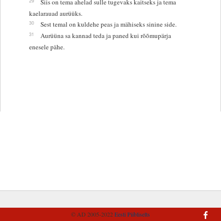
29
Siis on tema ahelad sulle tugevaks kaitseks ja tema
kaelarauad aurüüks.
30
Sest temal on kuldehe peas ja mähiseks sinine side.
31
Aurüüna sa kannad teda ja paned kui rõõmupärja
enesele pähe.
© AD 2005-2022
Eesti Piibliselts