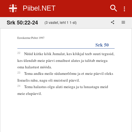
Piibel.NET
Srk 50:22-24
(3 vastet, leht 1 1-st)
Eestikeelne Piibel 1997
Srk 50
22
Nüüd kiitke kõik Jumalat, kes kõikjal teeb suuri tegusid,
kes ülendab meie päevi emaihust alates ja talitab meiega
oma halastust mööda.
23
Tema andku meile südamerõõmu ja et meie päevil oleks
Iisraelis rahu, nagu oli muistseil päevil.
24
Tema halastus olgu alati meiega ja ta lunastagu meid
meie elupäevil.