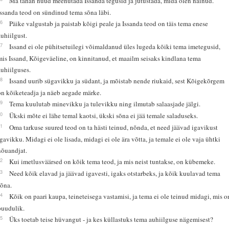
Ma tahan nüüd meenutada Issanda tegusid ja jutustada, mida olen näinud.
Issanda teod on sündinud tema sõna läbi.
16
Päike valgustab ja paistab kõigi peale ja Issanda teod on täis tema enese
auhiilgust.
17
Issand ei ole pühitsetuilegi võimaldanud üles lugeda kõiki tema imetegusid,
mis Issand, Kõigeväeline, on kinnitanud, et maailm seisaks kindlana tema
auhiilguses.
18
Issand uurib sügavikku ja südant, ja mõistab nende riukaid, sest Kõigekõrgem
on kõiketeadja ja näeb aegade märke.
19
Tema kuulutab minevikku ja tulevikku ning ilmutab salaasjade jälgi.
20
Ükski mõte ei lähe temal kaotsi, ükski sõna ei jää temale saladuseks.
21
Oma tarkuse suured teod on ta hästi teinud, nõnda, et need jäävad igavikust
igavikku. Midagi ei ole lisada, midagi ei ole ära võtta, ja temale ei ole vaja ühtki
nõuandjat.
22
Kui imetlusväärsed on kõik tema teod, ja mis neist tuntakse, on kübemeke.
23
Need kõik elavad ja jäävad igavesti, igaks otstarbeks, ja kõik kuulavad tema
sõna.
24
Kõik on paari kaupa, teineteisega vastamisi, ja tema ei ole teinud midagi, mis o
puudulik.
25
Üks toetab teise hüvangut - ja kes küllastuks tema auhiilguse nägemisest?