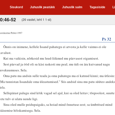
Sisukord
Juhuslik peatükk
Juhuslik salm
Tagasiside
L
10:46-52
(26 vastet, leht 1 1-st)
estikeelne Piibel 1997
Ps 32
2
Õnnis on inimene, kellele Issand pahategu ei arvesta ja kelle vaimus ei ole
kavalust.
3
Kui ma vaikisin, nõrkesid mu luud-liikmed mu päevasest oigamisest.
4
Sest päevad ja ööd oli su käsi raskesti mu peal; mu üdi on ära kuivanud nagu
suvekuumuses. Sela.
5
Oma patu ma andsin sulle teada ja oma pahategu ma ei katnud kinni; ma ütlesin
„Ma tunnistan Issandale oma üleastumised.” Siis andsid sina mu patu süüteo andeks
Sela.
6
Sellepärast palugu sind kõik vagad sel ajal, kui sa oled leitav; tõepoolest, suurte
vete tulv ei ulatu nende ligi.
7
Sina oled mulle peidupaigaks, sa hoiad mind õnnetuse eest; sa ümbritsed mind
pääsemise hõiskamisega. Sela.