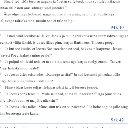
8
Sina ütled: „Ma teen su targaks ja õpetan sulle teed, mida sul tuleb käia, ma
annan sulle nõu oma silmaga sind juhtides.”
9
Ärge olge nagu hobused, nagu muulad ilma aruta; neid tuleb suuliste ja
valjastega taltsaks teha, muidu nad ei tule su ligi.
Mk 10
46
Ja nad tulid Jeerikosse. Ja kui Jeesus ja ta jüngrid koos üsna suure rahvahulgag
Jeerikost välja läksid, istus tee ääres pime kerjus Bartimeus, Timeuse poeg.
47
Ja kui see kuulis, et Jeesus Naatsaretlane on seal, hakkas ta karjuma: „Jeesus,
Taaveti Poeg, halasta minu peale!”
48
Ja paljud sõitlesid teda, et ta vaikiks, tema aga karjus veelgi enam: „Taaveti
Poeg, halasta minu peale!”
49
Ja Jeesus ütles seisatades: „Kutsuge ta siia!” Ja nad kutsusid pimedat: „Ole
julge, tõuse üles, tema kutsub sind!”
50
Pime viskas kuue seljast, hüppas püsti ja tuli Jeesuse juurde.
51
Ja Jeesus päris temalt: „Mida sa tahad, et ma sulle teeksin?” Aga pime ütles
talle: „Rabbuuni, et ma jälle näeksin!”
52
Ja Jeesus ütles talle: „Mine, sinu usk on su päästnud!” Ja kohe nägi ta jälle nin
läks Jeesusega teele kaasa.
Srk 42
15