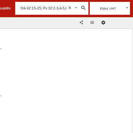
Piibel 1997
isainfo
:
.