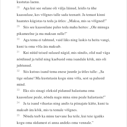
kustutas laenu.
28
Aga kui see sulane oli välja läinud, leidis ta ühe
kaassulase, kes võlgnes talle sada teenarit. Ja temast kinni
haarates kägistas ta teda ja ütles: „Maksa, mis sa võlgned!”
29
Siis see kaassulane palus teda maha heites: „Ole minuga
pikameelne ja ma maksan sulle!”
30
Aga tema ei tahtnud, vaid läks ning laskis ta heita vangi,
kuni ta oma võla ära maksab.
31
Kui nüüd teised sulased nägid, mis sündis, olid nad väga
nördinud ja tulid ning kaebasid oma isandale kõik, mis oli
juhtunud.
32
Siis kutsus isand tema enese juurde ja ütles talle: „Sa
tige sulane! Ma kustutasin kogu sinu võla, sest sa palusid
mind.
33
Eks siis sinagi oleksid pidanud halastama oma
kaassulase peale, nõnda nagu mina sinu peale halastasin!”
34
Ja ta isand vihastas ning andis ta piinajate kätte, kuni ta
maksab ära kõik, mis ta temale võlgnes.
35
Nõnda teeb ka minu taevane Isa teile, kui teie igaüks
kogu oma südamest ei anna andeks oma vennale.”