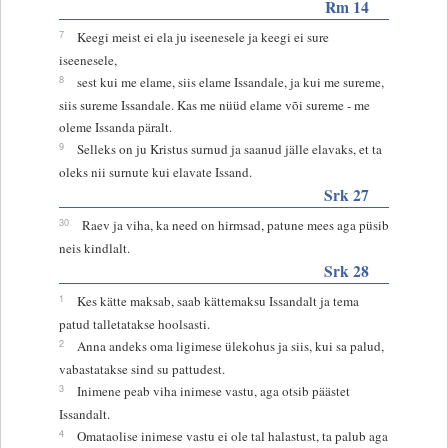
Rm 14
7
Keegi meist ei ela ju iseenesele ja keegi ei sure
iseenesele,
8
sest kui me elame, siis elame Issandale, ja kui me sureme,
siis sureme Issandale. Kas me nüüd elame või sureme - me
oleme Issanda päralt.
9
Selleks on ju Kristus surnud ja saanud jälle elavaks, et ta
oleks nii surnute kui elavate Issand.
Srk 27
30
Raev ja viha, ka need on hirmsad, patune mees aga püsib
neis kindlalt.
Srk 28
1
Kes kätte maksab, saab kättemaksu Issandalt ja tema
patud talletatakse hoolsasti.
2
Anna andeks oma ligimese ülekohus ja siis, kui sa palud,
vabastatakse sind su pattudest.
3
Inimene peab viha inimese vastu, aga otsib päästet
Issandalt.
4
Omataolise inimese vastu ei ole tal halastust, ta palub aga