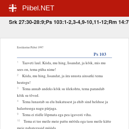
Piibel.NET
Srk 27:30-28:9;Ps 103:1-2,3-4,9-10,11-12;Rm 14:7
Eestikeelne Piibel 1997
Ps 103
1
Taaveti laul. Kiida, mu hing, Issandat, ja kõik, mis mu
sees on, tema püha nime!
2
Kiida, mu hing, Issandat, ja ära unusta ainsatki tema
heategu!
3
Tema annab andeks kõik su ülekohtu, tema parandab
kõik su tõved.
4
Tema lunastab su elu hukatusest ja ehib sind helduse ja
halastusega nagu pärjaga.
9
Tema ei riidle lõpmata ega pea igavesti viha.
10
Tema ei tee meile meie pattu mööda ega tasu meile kätte
meie pahategusid mööda.