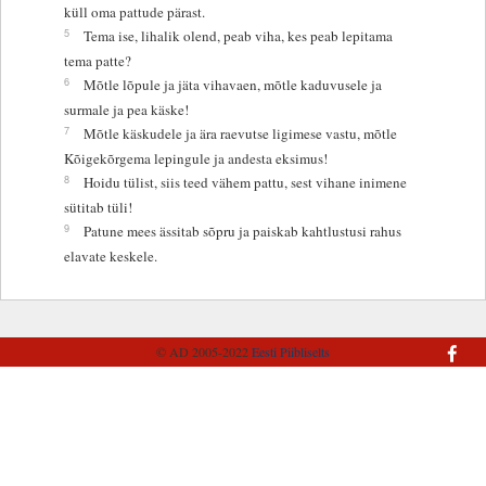
küll oma pattude pärast.
5
Tema ise, lihalik olend, peab viha, kes peab lepitama
tema patte?
6
Mõtle lõpule ja jäta vihavaen, mõtle kaduvusele ja
surmale ja pea käske!
7
Mõtle käskudele ja ära raevutse ligimese vastu, mõtle
Kõigekõrgema lepingule ja andesta eksimus!
8
Hoidu tülist, siis teed vähem pattu, sest vihane inimene
sütitab tüli!
9
Patune mees ässitab sõpru ja paiskab kahtlustusi rahus
elavate keskele.
© AD 2005-2022
Eesti Piibliselts