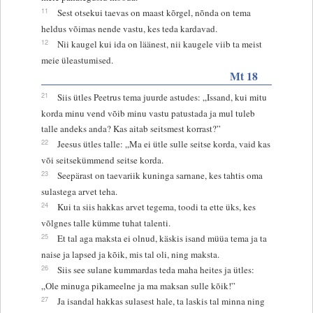
11
Sest otsekui taevas on maast kõrgel, nõnda on tema
heldus võimas nende vastu, kes teda kardavad.
12
Nii kaugel kui ida on läänest, nii kaugele viib ta meist
meie üleastumised.
Mt 18
21
Siis ütles Peetrus tema juurde astudes: „Issand, kui mitu
korda minu vend võib minu vastu patustada ja mul tuleb
talle andeks anda? Kas aitab seitsmest korrast?”
22
Jeesus ütles talle: „Ma ei ütle sulle seitse korda, vaid kas
või seitsekümmend seitse korda.
23
Seepärast on taevariik kuninga sarnane, kes tahtis oma
sulastega arvet teha.
24
Kui ta siis hakkas arvet tegema, toodi ta ette üks, kes
võlgnes talle kümme tuhat talenti.
25
Et tal aga maksta ei olnud, käskis isand müüa tema ja ta
naise ja lapsed ja kõik, mis tal oli, ning maksta.
26
Siis see sulane kummardas teda maha heites ja ütles:
„Ole minuga pikameelne ja ma maksan sulle kõik!”
27
Ja isandal hakkas sulasest hale, ta laskis tal minna ning