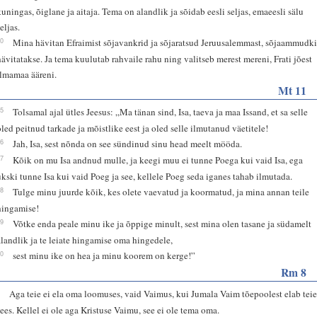
kuningas, õiglane ja aitaja. Tema on alandlik ja sõidab eesli seljas, emaeesli sälu
eljas.
10
Mina hävitan Efraimist sõjavankrid ja sõjaratsud Jeruusalemmast, sõjaammudk
hävitatakse. Ja tema kuulutab rahvaile rahu ning valitseb merest mereni, Frati jõest
ilmamaa ääreni.
Mt 11
25
Tolsamal ajal ütles Jeesus: „Ma tänan sind, Isa, taeva ja maa Issand, et sa selle
oled peitnud tarkade ja mõistlike eest ja oled selle ilmutanud väetitele!
26
Jah, Isa, sest nõnda on see sündinud sinu head meelt mööda.
27
Kõik on mu Isa andnud mulle, ja keegi muu ei tunne Poega kui vaid Isa, ega
ükski tunne Isa kui vaid Poeg ja see, kellele Poeg seda iganes tahab ilmutada.
28
Tulge minu juurde kõik, kes olete vaevatud ja koormatud, ja mina annan teile
hingamise!
29
Võtke enda peale minu ike ja õppige minult, sest mina olen tasane ja südamelt
alandlik ja te leiate hingamise oma hingedele,
30
sest minu ike on hea ja minu koorem on kerge!”
Rm 8
9
Aga teie ei ela oma loomuses, vaid Vaimus, kui Jumala Vaim tõepoolest elab tei
sees. Kellel ei ole aga Kristuse Vaimu, see ei ole tema oma.