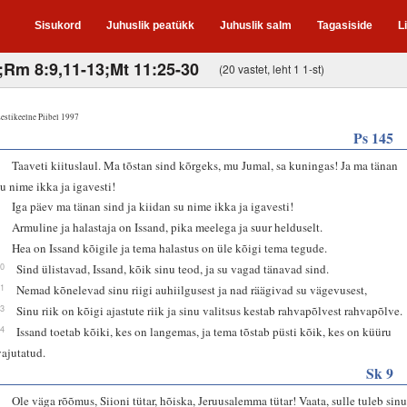
Sisukord
Juhuslik peatükk
Juhuslik salm
Tagasiside
L
4;Rm 8:9,11-13;Mt 11:25-30
(20 vastet, leht 1 1-st)
estikeelne Piibel 1997
Ps 145
1
Taaveti kiituslaul. Ma tõstan sind kõrgeks, mu Jumal, sa kuningas! Ja ma tänan
su nime ikka ja igavesti!
2
Iga päev ma tänan sind ja kiidan su nime ikka ja igavesti!
8
Armuline ja halastaja on Issand, pika meelega ja suur helduselt.
9
Hea on Issand kõigile ja tema halastus on üle kõigi tema tegude.
10
Sind ülistavad, Issand, kõik sinu teod, ja su vagad tänavad sind.
11
Nemad kõnelevad sinu riigi auhiilgusest ja nad räägivad su vägevusest,
13
Sinu riik on kõigi ajastute riik ja sinu valitsus kestab rahvapõlvest rahvapõlve.
14
Issand toetab kõiki, kes on langemas, ja tema tõstab püsti kõik, kes on küüru
vajutatud.
Sk 9
9
Ole väga rõõmus, Siioni tütar, hõiska, Jeruusalemma tütar! Vaata, sulle tuleb sin