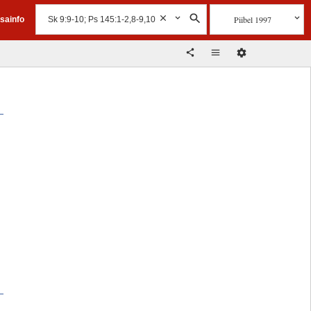
Piibel 1997
isainfo
u