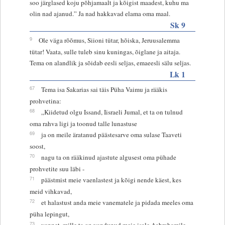
soo järglased koju põhjamaalt ja kõigist maadest, kuhu ma
olin nad ajanud.” Ja nad hakkavad elama oma maal.
Sk 9
9
Ole väga rõõmus, Siioni tütar, hõiska, Jeruusalemma
tütar! Vaata, sulle tuleb sinu kuningas, õiglane ja aitaja.
Tema on alandlik ja sõidab eesli seljas, emaeesli sälu seljas.
Lk 1
67
Tema isa Sakarias sai täis Püha Vaimu ja rääkis
prohvetina:
68
„Kiidetud olgu Issand, Iisraeli Jumal, et ta on tulnud
oma rahva ligi ja toonud talle lunastuse
69
ja on meile äratanud päästesarve oma sulase Taaveti
soost,
70
nagu ta on rääkinud ajastute algusest oma pühade
prohvetite suu läbi -
71
päästmist meie vaenlastest ja kõigi nende käest, kes
meid vihkavad,
72
et halastust anda meie vanematele ja pidada meeles oma
püha lepingut,
73
vannet, mille ta on vandunud meie isale Aabrahamile.