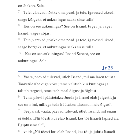
on Jaakob. Sela.
7
Teie, väravad, tõstke oma pead, ja teie, igavesed uksed,
saage kõrgeks, et aukuningas saaks sisse tulla!
8
Kes on see aukuningas? See on Issand, tugev ja vägev
Issand, vägev sõjas.
9
Teie, väravad, tõstke oma pead, ja teie, igavesed uksed,
saage kõrgeks, et aukuningas saaks sisse tulla!
10
Kes on see aukuningas? Issand Sebaot, see on
aukuningas! Sela.
Jr 23
5
Vaata, päevad tulevad, ütleb Issand, mil ma lasen tõusta
Taavetile ühe õige võsu; tema valitseb kui kuningas ja
talitab targasti, tema teeb maal õigust ja õiglust.
6
Tema päevil päästetakse Juuda ja Iisrael elab julgesti; ja
see on nimi, millega teda hüütakse: „Issand, meie õigus”.
7
Seepärast, vaata, päevad tulevad, ütleb Issand, mil enam
ei öelda: „Nii tõesti kui elab Issand, kes tõi Iisraeli lapsed ära
Egiptusemaalt”,
8
vaid: „Nii tõesti kui elab Issand, kes tõi ja juhtis Iisraeli