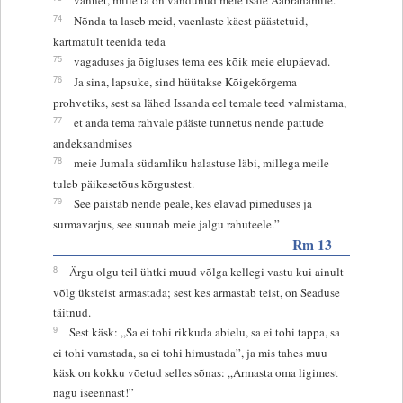
74
Nõnda ta laseb meid, vaenlaste käest päästetuid,
kartmatult teenida teda
75
vagaduses ja õigluses tema ees kõik meie elupäevad.
76
Ja sina, lapsuke, sind hüütakse Kõigekõrgema
prohvetiks, sest sa lähed Issanda eel temale teed valmistama,
77
et anda tema rahvale pääste tunnetus nende pattude
andeksandmises
78
meie Jumala südamliku halastuse läbi, millega meile
tuleb päikesetõus kõrgustest.
79
See paistab nende peale, kes elavad pimeduses ja
surmavarjus, see suunab meie jalgu rahuteele.”
Rm 13
8
Ärgu olgu teil ühtki muud võlga kellegi vastu kui ainult
võlg üksteist armastada; sest kes armastab teist, on Seaduse
täitnud.
9
Sest käsk: „Sa ei tohi rikkuda abielu, sa ei tohi tappa, sa
ei tohi varastada, sa ei tohi himustada”, ja mis tahes muu
käsk on kokku võetud selles sõnas: „Armasta oma ligimest
nagu iseennast!”