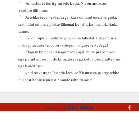
10
Armastus ei tee ligimesele kurja. Nii on armastus
Seaduse täitmine.
11
Ja tehke seda, teades aega: käes on tund unest virguda,
sest nüüd on meie pääste lähemal kui siis, kui me usklikuks
saime.
12
Öö on lõpule jõudmas ja päev on lähedal. Pangem siis
maha pimeduse teod, rõivastugem valguse relvadega!
13
Elagem kombekalt nagu päeva ajal, mitte prassimises
ega purjutamises, mitte kiimaluses ega kõlvatuses, mitte riius
ega kadeduses,
14
vaid rõivastuge Issanda Jeesuse Kristusega ja ärge tehke
ihu eest hoolitsemisest himude rahuldamist!
© AD 2005-2022
Eesti Piibliselts