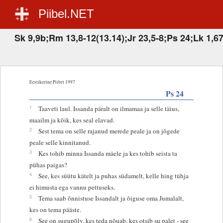
Piibel.NET
Sk 9,9b;Rm 13,8-12(13.14);Jr 23,5-8;Ps 24;Lk 1,6
Eestikeelne Piibel 1997
Ps 24
1
Taaveti laul. Issanda päralt on ilmamaa ja selle täius,
maailm ja kõik, kes seal elavad.
2
Sest tema on selle rajanud merede peale ja on jõgede
peale selle kinnitanud.
3
Kes tohib minna Issanda mäele ja kes tohib seista ta
pühas paigas?
4
See, kes süütu kätelt ja puhas südamelt, kelle hing tühja
ei himusta ega vannu pettuseks.
5
Tema saab õnnistuse Issandalt ja õiguse oma Jumalalt,
kes on tema pääste.
6
See on sugupõlv, kes teda nõuab, kes otsib su palet - see