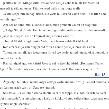
2
ja ütles neile: „Minge külla, mis on teie ees, ja kohe te leiate kinniseotud
emaeesli ja sälu ta juures. Päästke need valla ning tooge mulle!
3
Ja kui keegi teile midagi ütleb, siis vastake: „Issand vajab neid. Ta läkitab nad
peatselt tagasi.”
4
Aga see on sündinud, et läheks täide, mida prohveti kaudu on räägitud:
5
„Ütelge Siioni tütrele: Ennäe, su kuningas tuleb sulle tasane, istudes emaeesli
seljas ja sälu seljas, kes on koormakandja looma varss.””
6
Jüngrid läksid ja tegid just nõnda, nagu Jeesus neid oli käskinud:
7
tõid emaeesli ja sälu ning panid rõivad nende peale ja tema istus sinna.
8
Tohutu rahvahulk aga laotas oma rõivad tee peale, teised raiusid oksi puudelt ja
laotasid tee peale.
9
Rahvahulgad aga, kes käisid Jeesuse eel ja järel, hüüdsid: „Hoosanna Taaveti
Pojale! Õnnistatud olgu see, kes tuleb Issanda nimel! Hoosanna kõrgustes!”
Rm 13
8
Ärgu olgu teil ühtki muud võlga kellegi vastu kui ainult võlg üksteist armastada
sest kes armastab teist, on Seaduse täitnud.
9
Sest käsk: „Sa ei tohi rikkuda abielu, sa ei tohi tappa, sa ei tohi varastada, sa ei
tohi himustada”, ja mis tahes muu käsk on kokku võetud selles sõnas: „Armasta om
ligimest nagu iseennast!”
10
Armastus ei tee ligimesele kurja. Nii on armastus Seaduse täitmine.