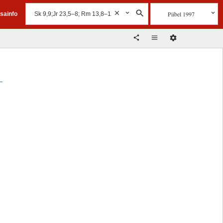
Piibel 1997
isainfo