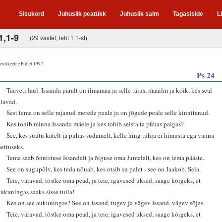
Sisukord
Juhuslik peatükk
Juhuslik salm
Tagasiside
L
1,1-9
(29 vastet, leht 1 1-st)
estikeelne Piibel 1997
Ps 24
1
Taaveti laul. Issanda päralt on ilmamaa ja selle täius, maailm ja kõik, kes seal
elavad.
2
Sest tema on selle rajanud merede peale ja on jõgede peale selle kinnitanud.
3
Kes tohib minna Issanda mäele ja kes tohib seista ta pühas paigas?
4
See, kes süütu kätelt ja puhas südamelt, kelle hing tühja ei himusta ega vannu
pettuseks.
5
Tema saab õnnistuse Issandalt ja õiguse oma Jumalalt, kes on tema pääste.
6
See on sugupõlv, kes teda nõuab, kes otsib su palet - see on Jaakob. Sela.
7
Teie, väravad, tõstke oma pead, ja teie, igavesed uksed, saage kõrgeks, et
aukuningas saaks sisse tulla!
8
Kes on see aukuningas? See on Issand, tugev ja vägev Issand, vägev sõjas.
9
Teie, väravad, tõstke oma pead, ja teie, igavesed uksed, saage kõrgeks, et