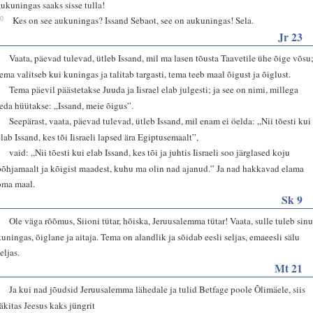
aukuningas saaks sisse tulla!
10
Kes on see aukuningas? Issand Sebaot, see on aukuningas! Sela.
Jr 23
5
Vaata, päevad tulevad, ütleb Issand, mil ma lasen tõusta Taavetile ühe õige võsu
tema valitseb kui kuningas ja talitab targasti, tema teeb maal õigust ja õiglust.
6
Tema päevil päästetakse Juuda ja Iisrael elab julgesti; ja see on nimi, millega
teda hüütakse: „Issand, meie õigus”.
7
Seepärast, vaata, päevad tulevad, ütleb Issand, mil enam ei öelda: „Nii tõesti kui
elab Issand, kes tõi Iisraeli lapsed ära Egiptusemaalt”,
8
vaid: „Nii tõesti kui elab Issand, kes tõi ja juhtis Iisraeli soo järglased koju
põhjamaalt ja kõigist maadest, kuhu ma olin nad ajanud.” Ja nad hakkavad elama
oma maal.
Sk 9
9
Ole väga rõõmus, Siioni tütar, hõiska, Jeruusalemma tütar! Vaata, sulle tuleb sin
kuningas, õiglane ja aitaja. Tema on alandlik ja sõidab eesli seljas, emaeesli sälu
eljas.
Mt 21
1
Ja kui nad jõudsid Jeruusalemma lähedale ja tulid Betfage poole Õlimäele, siis
läkitas Jeesus kaks jüngrit