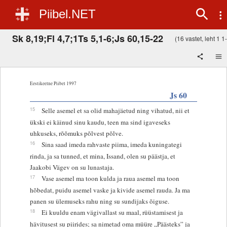
Piibel.NET
Sk 8,19;Fl 4,7;1Ts 5,1-6;Js 60,15-22
(16 vastet, leht 1 1-
Eestikeelne Piibel 1997
Js 60
15
Selle asemel et sa olid mahajäetud ning vihatud, nii et
ükski ei käinud sinu kaudu, teen ma sind igaveseks
uhkuseks, rõõmuks põlvest põlve.
16
Sina saad imeda rahvaste piima, imeda kuningategi
rinda, ja sa tunned, et mina, Issand, olen su päästja, et
Jaakobi Vägev on su lunastaja.
17
Vase asemel ma toon kulda ja raua asemel ma toon
hõbedat, puidu asemel vaske ja kivide asemel rauda. Ja ma
panen su ülemuseks rahu ning su sundijaks õiguse.
18
Ei kuuldu enam vägivallast su maal, rüüstamisest ja
hävitusest su piirides; sa nimetad oma müüre „Päästeks” ja