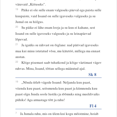
väravaid „Kiituseks”.
19
Päike ei ole sulle enam valguseks päeval ega paista sulle
kuupaiste, vaid Issand on sulle igaveseks valguseks ja su
Jumal on su hiilgus.
20
Su päike ei lähe enam looja ja su kuu ei kahane, sest
Issand on sulle igaveseks valguseks ja su leinapäevad
lõpevad.
21
Ja igaüks su rahvast on õiglane: nad pärivad igaveseks
maa kui minu istutatud võsu, mu kätetöö, millega ma ennast
austan.
22
Kõige pisemast saab tuhatkond ja kõige väetimast vägev
rahvas. Mina, Issand, tõttan sellega määratud ajal.
Sk 8
19
„Nõnda ütleb vägede Issand: Neljanda kuu paast,
viienda kuu paast, seitsmenda kuu paast ja kümnenda kuu
paast olgu Juuda soole lustiks ja rõõmuks ning meeldivaiks
pühiks! Aga armastage tõtt ja rahu!
Fl 4
7
Ja Jumala rahu, mis on ülem kui kogu mõistmine, hoiab