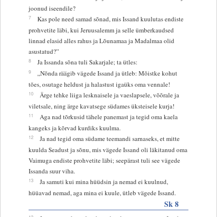
joonud iseendile?
7
Kas pole need samad sõnad, mis Issand kuulutas endiste
prohvetite läbi, kui Jeruusalemm ja selle ümberkaudsed
linnad elasid alles rahus ja Lõunamaa ja Madalmaa olid
asustatud?”
8
Ja Issanda sõna tuli Sakarjale; ta ütles:
9
„Nõnda räägib vägede Issand ja ütleb: Mõistke kohut
tões, osutage heldust ja halastust igaüks oma vennale!
10
Ärge tehke liiga lesknaisele ja vaeslapsele, võõrale ja
viletsale, ning ärge kavatsege südames üksteisele kurja!
11
Aga nad tõrkusid tähele panemast ja tegid oma kaela
kangeks ja kõrvad kurdiks kuulma.
12
Ja nad tegid oma südame teemandi sarnaseks, et mitte
kuulda Seadust ja sõnu, mis vägede Issand oli läkitanud oma
Vaimuga endiste prohvetite läbi; seepärast tuli see vägede
Issanda suur viha.
13
Ja samuti kui mina hüüdsin ja nemad ei kuulnud,
hüüavad nemad, aga mina ei kuule, ütleb vägede Issand.
Sk 8
13