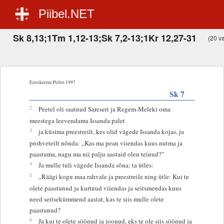
Piibel.NET
Sk 8,13;1Tm 1,12-13;Sk 7,2-13;1Kr 12,27-31
(20 va
Eestikeelne Piibel 1997
Sk 7
2
Peetel oli saatnud Sareseri ja Regem-Meleki oma
meestega leevendama Issanda palet
3
ja küsima preestreilt, kes olid vägede Issanda kojas, ja
prohveteilt nõnda: „Kas ma pean viiendas kuus nutma ja
paastuma, nagu ma nii palju aastaid olen teinud?”
4
Ja mulle tuli vägede Issanda sõna; ta ütles:
5
„Räägi kogu maa rahvale ja preestreile ning ütle: Kui te
olete paastunud ja kurtnud viiendas ja seitsmendas kuus
need seitsekümmend aastat, kas te siis mulle olete
paastunud?
6
Ja kui te olete söönud ja joonud, eks te ole siis söönud ja