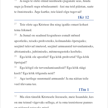
Ja nagu te olete olnud needuseks paganate seas, Juuda
sugu ja Iisraeli sugu nõndasamuti - kui ma teid päästan, saate
te õnnistuseks. Ärge kartke, teie käed olgu tugevad!
1Kr 12
27
Teie olete aga Kristuse ihu ning igaüks omast kohast
tema liikmed.
28
Ja Jumal on seadnud koguduses esmalt mõned
apostleiks, teiseks prohveteiks, kolmandaks õpetajaiks;
seejärel tulevad imeteod, seejärel armuannid tervendamiseks,
abistamiseks, juhtimiseks, mitmesugusteks keelteks.
29
Ega kõik ole apostlid? Ega kõik prohvetid? Ega kõik
õpetajad?
30
Ega kõigil ole tervendamisandisid? Ega kõik räägi
keeli? Ega kõik tõlgenda neid?
31
Aga taotlege suuremaid armuande! Ja ma näitan teile
veel ülevama tee.
1Tm 1
12
Ma olen tänulik Kristusele Jeesusele, meie Issandale, kes
on mu teinud vägevaks sellega, et ta oma teenistusse pannes
on pidanud ustavaks mind,