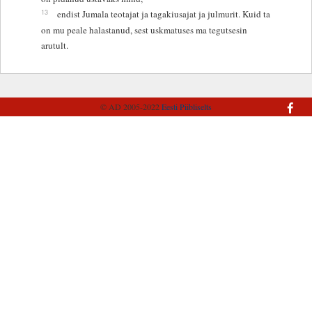
13
endist Jumala teotajat ja tagakiusajat ja julmurit. Kuid ta
on mu peale halastanud, sest uskmatuses ma tegutsesin
arutult.
© AD 2005-2022
Eesti Piibliselts