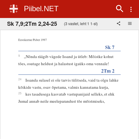
Piibel.NET
Sk 7,9;2Tm 2,24-25
(3 vastet, leht 1 1-st)
Eestikeelne Piibel 1997
Sk 7
9
„Nõnda räägib vägede Issand ja ütleb: Mõistke kohut
tões, osutage heldust ja halastust igaüks oma vennale!
2Tm 2
24
Issanda sulasel ei ole tarvis tülitseda, vaid ta olgu lahke
kõikide vastu, osav õpetama, valmis kannatama kurja,
25
kes tasadusega kasvatab vastupanijaid selleks, et ehk
Jumal annab neile meeleparandust tõe mõistmiseks,