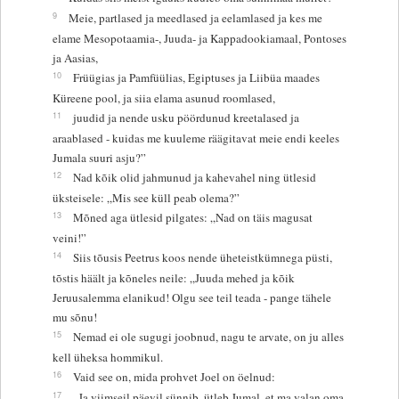
9
Meie, partlased ja meedlased ja eelamlased ja kes me
elame Mesopotaamia-, Juuda- ja Kappadookiamaal, Pontoses
ja Aasias,
10
Früügias ja Pamfüülias, Egiptuses ja Liibüa maades
Küreene pool, ja siia elama asunud roomlased,
11
juudid ja nende usku pöördunud kreetalased ja
araablased - kuidas me kuuleme räägitavat meie endi keeles
Jumala suuri asju?”
12
Nad kõik olid jahmunud ja kahevahel ning ütlesid
üksteisele: „Mis see küll peab olema?”
13
Mõned aga ütlesid pilgates: „Nad on täis magusat
veini!”
14
Siis tõusis Peetrus koos nende üheteistkümnega püsti,
tõstis häält ja kõneles neile: „Juuda mehed ja kõik
Jeruusalemma elanikud! Olgu see teil teada - pange tähele
mu sõnu!
15
Nemad ei ole sugugi joobnud, nagu te arvate, on ju alles
kell üheksa hommikul.
16
Vaid see on, mida prohvet Joel on öelnud:
17
„Ja viimseil päevil sünnib, ütleb Jumal, et ma valan oma