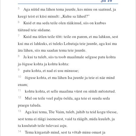
5
Aga nüüd ma lähen tema juurde, kes minu on saatnud, ja
keegi teist ei küsi minult: „Kuhu sa lähed?”
6
Kuid et ma seda teile olen rääkinud, siis on kurbus
täitnud teie südame.
7
Kuid ma ütlen teile tõtt: teile on parem, et ma lahkun, sest
kui ma ei lahkuks, ei tuleks Lohutaja teie juurde, aga kui ma
ära lähen, siis ma saadan tema teie juurde.
8
Ja kui ta tuleb, siis ta toob maailmale selguse patu kohta
ja õiguse kohta ja kohtu kohta:
9
patu kohta, et nad ei usu minusse;
10
õiguse kohta, et ma lähen Isa juurde ja teie ei näe mind
enam;
11
kohtu kohta, et selle maailma vürst on süüdi mõistetud.
12
Mul on teile veel palju öelda, aga teie ei suuda seda
praegu taluda.
13
Aga kui tema, Tõe Vaim, tuleb, juhib ta teid kogu tõesse,
sest tema ei räägi iseenesest, vaid ta räägib, mida kuuleb, ja
ta kuulutab teile tulevasi asju.
14
Tema kirgastab mind, sest ta võtab minu omast ja