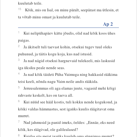
kuulutab teile.
15
Kõik, mis on Isal, on minu päralt, seepärast ma ütlesin, et
ta võtab minu omast ja kuulutab teile.
Ap 2
1
Kui nelipühapäev kätte jõudis, olid nad kõik koos ühes
paigas.
2
Ja äkitselt tuli taevast kohin, otsekui tugev tuul oleks
puhunud, ja täitis kogu koja, kus nad istusid.
3
Ja nad nägid otsekui hargnevaid tulekeeli, mis laskusid
iga üksiku peale nende seas.
4
Ja nad kõik täideti Püha Vaimuga ning hakkasid rääkima
teisi keeli, nõnda nagu Vaim neile andis rääkida.
5
Jeruusalemmas oli aga elamas juute, vagasid mehi kõigi
rahvaste keskelt, kes on taeva all.
6
Kui nüüd see hääl kostis, tuli kokku nende kogukond, ja
kõiki valdas hämmastus, sest igaüks kuulis räägitavat oma
murret.
7
Nad jahmusid ja panid imeks, öeldes: „Ennäe, eks need
kõik, kes räägivad, ole galilealased?
8
Kuidas siis meist igaüks kuuleb oma sünnimaa murret?