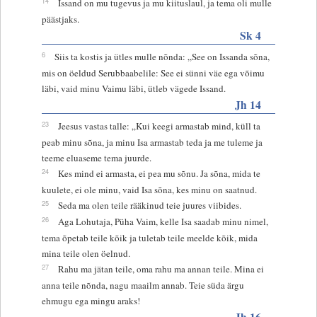
14
Issand on mu tugevus ja mu kiituslaul, ja tema oli mulle
päästjaks.
Sk 4
6
Siis ta kostis ja ütles mulle nõnda: „See on Issanda sõna,
mis on öeldud Serubbaabelile: See ei sünni väe ega võimu
läbi, vaid minu Vaimu läbi, ütleb vägede Issand.
Jh 14
23
Jeesus vastas talle: „Kui keegi armastab mind, küll ta
peab minu sõna, ja minu Isa armastab teda ja me tuleme ja
teeme eluaseme tema juurde.
24
Kes mind ei armasta, ei pea mu sõnu. Ja sõna, mida te
kuulete, ei ole minu, vaid Isa sõna, kes minu on saatnud.
25
Seda ma olen teile rääkinud teie juures viibides.
26
Aga Lohutaja, Püha Vaim, kelle Isa saadab minu nimel,
tema õpetab teile kõik ja tuletab teile meelde kõik, mida
mina teile olen öelnud.
27
Rahu ma jätan teile, oma rahu ma annan teile. Mina ei
anna teile nõnda, nagu maailm annab. Teie süda ärgu
ehmugu ega mingu araks!
Jh 16