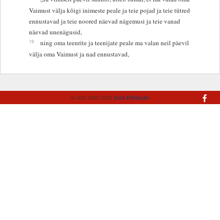
Vaimust välja kõigi inimeste peale ja teie pojad ja teie tütred
ennustavad ja teie noored näevad nägemusi ja teie vanad
näevad unenägusid,
18
ning oma teenrite ja teenijate peale ma valan neil päevil
välja oma Vaimust ja nad ennustavad,
© AD 2005-2022
Eesti Piibliselts