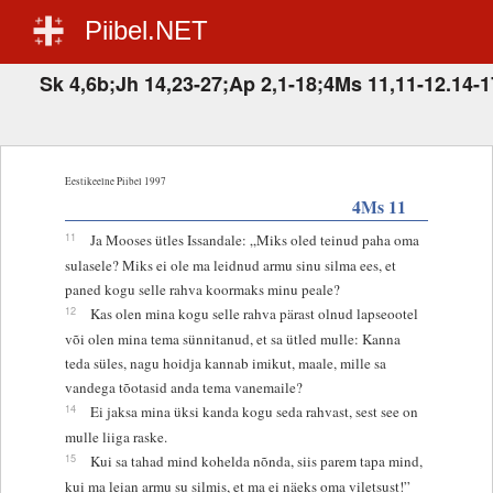
Piibel.NET
Sk 4,6b;Jh 14,23-27;Ap 2,1-18;4Ms 11,11-12.14-1
Eestikeelne Piibel 1997
4Ms 11
11
Ja Mooses ütles Issandale: „Miks oled teinud paha oma
sulasele? Miks ei ole ma leidnud armu sinu silma ees, et
paned kogu selle rahva koormaks minu peale?
12
Kas olen mina kogu selle rahva pärast olnud lapseootel
või olen mina tema sünnitanud, et sa ütled mulle: Kanna
teda süles, nagu hoidja kannab imikut, maale, mille sa
vandega tõotasid anda tema vanemaile?
14
Ei jaksa mina üksi kanda kogu seda rahvast, sest see on
mulle liiga raske.
15
Kui sa tahad mind kohelda nõnda, siis parem tapa mind,
kui ma leian armu su silmis, et ma ei näeks oma viletsust!”