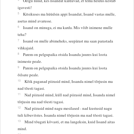
Öelgu nüüd, kes Issandat kardavad, et tema heldus kestab
igavesti!
5
Kitsikuses ma hüüdsin appi Issandat, Issand vastas mulle,
asetas mind avarusse.
6
Issand on minuga, ei ma karda. Mis võib inimene mulle
teha?
7
Issand on mulle abimeheks, seepärast ma saan parastada
vihkajaid.
8
Parem on pelgupaika otsida Issanda juures kui loota
inimeste peale.
9
Parem on pelgupaika otsida Issanda juures kui loota
õilsate peale.
10
Kõik paganad piirasid mind, Issanda nimel tõrjusin ma
nad tõesti tagasi.
11
Nad piirasid mind, küll nad piirasid mind, Issanda nimel
tõrjusin ma nad tõesti tagasi.
12
Nad piirasid mind nagu mesilased - nad kustusid nagu
tuli kibuvitstes. Issanda nimel tõrjusin ma nad tõesti tagasi.
13
Mind tõugati kõvasti, et ma langeksin, kuid Issand aitas
mind.