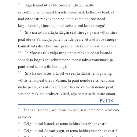
16
Aga Issand ütles Moosesele: „Kogu mulle
seitsekümmend meest Iisraeli vanemaist, kellest sa tead, et
nad on tõesti rahvavanemad ja ülevaatajad; too need
kogudusetelgi juurde ja nad seisku seal koos sinuga!
17
Siis ma astun alla ja räägin seal sinuga, ja ma võtan sinu
peal oleva Vaimu, ja panen nende peale, et nad koos sinuga
kannaksid rahva koormat ja sul ei oleks vaja üksinda kanda.
24
Ja Mooses tuli välja ning andis rahvale edasi Issanda
sõnad; ta kogus seitsekümmend meest rahva vanemaist ja
pani need seisma ümber telgi.
25
Siis Issand astus alla pilve sees ja rääkis temaga ning
võttis tema peal oleva Vaimu, ja pani nende seitsmekümne
mehe peale, kes olid vanemad. Ja kui Vaim oli nende peal,
siis nad rääkisid prohveti viisil, aga pärast seda mitte enam.
Ps 118
1
Tänage Issandat, sest tema on hea, sest tema heldus kestab
igavesti!
2
Öelgu nüüd Iisrael, et tema heldus kestab igavesti!
3
Öelgu nüüd Aaroni sugu, et tema heldus kestab igavesti!
4