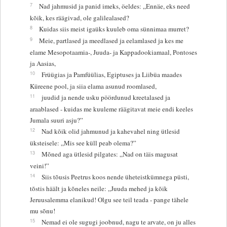
7
Nad jahmusid ja panid imeks, öeldes: „Ennäe, eks need
kõik, kes räägivad, ole galilealased?
8
Kuidas siis meist igaüks kuuleb oma sünnimaa murret?
9
Meie, partlased ja meedlased ja eelamlased ja kes me
elame Mesopotaamia-, Juuda- ja Kappadookiamaal, Pontoses
ja Aasias,
10
Früügias ja Pamfüülias, Egiptuses ja Liibüa maades
Küreene pool, ja siia elama asunud roomlased,
11
juudid ja nende usku pöördunud kreetalased ja
araablased - kuidas me kuuleme räägitavat meie endi keeles
Jumala suuri asju?”
12
Nad kõik olid jahmunud ja kahevahel ning ütlesid
üksteisele: „Mis see küll peab olema?”
13
Mõned aga ütlesid pilgates: „Nad on täis magusat
veini!”
14
Siis tõusis Peetrus koos nende üheteistkümnega püsti,
tõstis häält ja kõneles neile: „Juuda mehed ja kõik
Jeruusalemma elanikud! Olgu see teil teada - pange tähele
mu sõnu!
15
Nemad ei ole sugugi joobnud, nagu te arvate, on ju alles