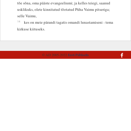
tõe sõna, oma pääste evangeeliumi; ja kelles teiegi, saanud
usklikuks, olete kinnitatud tõotatud Püha Vaimu pitseriga;
selle Vaimu,
14
kes on meie pärandi tagatis omandi lunastamiseni - tema
kirkuse kiituseks.
© AD 2005-2022
Eesti Piibliselts