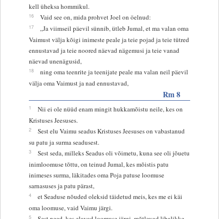
kell üheksa hommikul.
16
Vaid see on, mida prohvet Joel on öelnud:
17
„Ja viimseil päevil sünnib, ütleb Jumal, et ma valan oma
Vaimust välja kõigi inimeste peale ja teie pojad ja teie tütred
ennustavad ja teie noored näevad nägemusi ja teie vanad
näevad unenägusid,
18
ning oma teenrite ja teenijate peale ma valan neil päevil
välja oma Vaimust ja nad ennustavad,
Rm 8
1
Nii ei ole nüüd enam mingit hukkamõistu neile, kes on
Kristuses Jeesuses.
2
Sest elu Vaimu seadus Kristuses Jeesuses on vabastanud
su patu ja surma seadusest.
3
Sest seda, milleks Seadus oli võimetu, kuna see oli jõuetu
inimloomuse tõttu, on teinud Jumal, kes mõistis patu
inimeses surma, läkitades oma Poja patuse loomuse
sarnasuses ja patu pärast,
4
et Seaduse nõuded oleksid täidetud meis, kes me ei käi
oma loomuse, vaid Vaimu järgi.
5
Sest need, kes elavad loomuse järgi, mõtlevad lihalikke