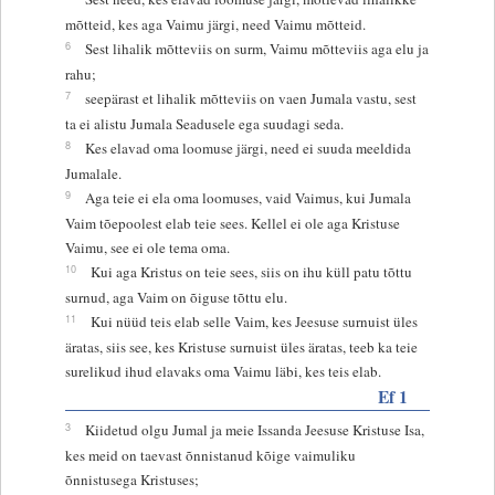
mõtteid, kes aga Vaimu järgi, need Vaimu mõtteid.
6
Sest lihalik mõtteviis on surm, Vaimu mõtteviis aga elu ja
rahu;
7
seepärast et lihalik mõtteviis on vaen Jumala vastu, sest
ta ei alistu Jumala Seadusele ega suudagi seda.
8
Kes elavad oma loomuse järgi, need ei suuda meeldida
Jumalale.
9
Aga teie ei ela oma loomuses, vaid Vaimus, kui Jumala
Vaim tõepoolest elab teie sees. Kellel ei ole aga Kristuse
Vaimu, see ei ole tema oma.
10
Kui aga Kristus on teie sees, siis on ihu küll patu tõttu
surnud, aga Vaim on õiguse tõttu elu.
11
Kui nüüd teis elab selle Vaim, kes Jeesuse surnuist üles
äratas, siis see, kes Kristuse surnuist üles äratas, teeb ka teie
surelikud ihud elavaks oma Vaimu läbi, kes teis elab.
Ef 1
3
Kiidetud olgu Jumal ja meie Issanda Jeesuse Kristuse Isa,
kes meid on taevast õnnistanud kõige vaimuliku
õnnistusega Kristuses;