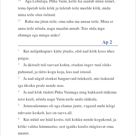
Aga Lohutaja, Püha Vaim, kelle Isa saadab minu nimel,
tema õpetab teile kõik ja tuletab teile meelde kõik, mida
mina teile olen öelnud.
27
Rahu ma jätan teile, oma rahu ma annan teile. Mina ei
anna teile nõnda, nagu maailm annab. Teie süda ärgu
ehmugu ega mingu araks!
Ap 2
1
Kui nelipühapäev kätte jõudis, olid nad kõik koos ühes
paigas.
2
Ja äkitselt tuli taevast kohin, otsekui tugev tuul oleks
puhunud, ja täitis kogu koja, kus nad istusid.
3
Ja nad nägid otsekui hargnevaid tulekeeli, mis laskusid
iga üksiku peale nende seas.
4
Ja nad kõik täideti Püha Vaimuga ning hakkasid rääkima
teisi keeli, nõnda nagu Vaim neile andis rääkida.
5
Jeruusalemmas oli aga elamas juute, vagasid mehi kõigi
rahvaste keskelt, kes on taeva all.
6
Kui nüüd see hääl kostis, tuli kokku nende kogukond, ja
kõiki valdas hämmastus, sest igaüks kuulis räägitavat oma
murret.