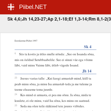
Piibel.NET
Sk 4,6;Jh 14,23-27;Ap 2,1-18;Ef 1,3-14;Rm 8,1-2(3
Eestikeelne Piibel 1997
Sk 4
6
Siis ta kostis ja ütles mulle nõnda: „See on Issanda sõna,
mis on öeldud Serubbaabelile: See ei sünni väe ega võimu
läbi, vaid minu Vaimu läbi, ütleb vägede Issand.
Jh 14
23
Jeesus vastas talle: „Kui keegi armastab mind, küll ta
peab minu sõna, ja minu Isa armastab teda ja me tuleme ja
teeme eluaseme tema juurde.
24
Kes mind ei armasta, ei pea mu sõnu. Ja sõna, mida te
kuulete, ei ole minu, vaid Isa sõna, kes minu on saatnud.
25
Seda ma olen teile rääkinud teie juures viibides.
26