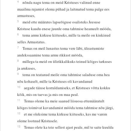
4
nõnda nagu tema on meid Kristuses valinud enne
maailma rajamist olema pühad ja laitmatud tema palge ees
armastuses,
5
meid ette määrates lapseõiguse osalisteks Jeesuse
Kristuse kaudu enese juurde oma tahtmise heameelt mööda,
6
tema armu kirkuse kiituseks, mille ta meile on kinkinud
selles Armastatus.
7
Temas on meil lunastus tema vere läbi, üleastumiste
andekssaamine tema armu rikkust mööda,
8
millega ta meid on ülirikkalikuks teinud kõiges tarkuses
ja arukuses,
9
tema on teatanud meile oma tahtmise saladuse oma hea
nõu kohaselt, mille ta Kristuses oli kavandanud
10
aegade täiuse korraldamiseks, et Kristuses võtta kokku
kõik, mis on taevas ja mis on maa peal.
11
Temas oleme ka meie saanud liisuosa ettemääratult
kõiges toimivat kavandamist mööda tema tahtmise nõu järgi,
12
et me oleksime tema kirkuse kiituseks, kes me varem
oleme lootnud Kristusele.
13
Temas olete ka teie sellest ajast peale, mil te saite kuulda