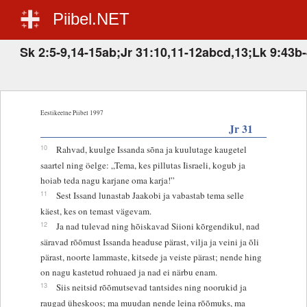
Piibel.NET
Sk 2:5-9,14-15ab;Jr 31:10,11-12abcd,13;Lk 9:43b
Eestikeelne Piibel 1997
Jr 31
10
Rahvad, kuulge Issanda sõna ja kuulutage kaugetel
saartel ning öelge: „Tema, kes pillutas Iisraeli, kogub ja
hoiab teda nagu karjane oma karja!”
11
Sest Issand lunastab Jaakobi ja vabastab tema selle
käest, kes on temast vägevam.
12
Ja nad tulevad ning hõiskavad Siioni kõrgendikul, nad
säravad rõõmust Issanda headuse pärast, vilja ja veini ja õli
pärast, noorte lammaste, kitsede ja veiste pärast; nende hing
on nagu kastetud rohuaed ja nad ei närbu enam.
13
Siis neitsid rõõmutsevad tantsides ning noorukid ja
raugad üheskoos; ma muudan nende leina rõõmuks, ma