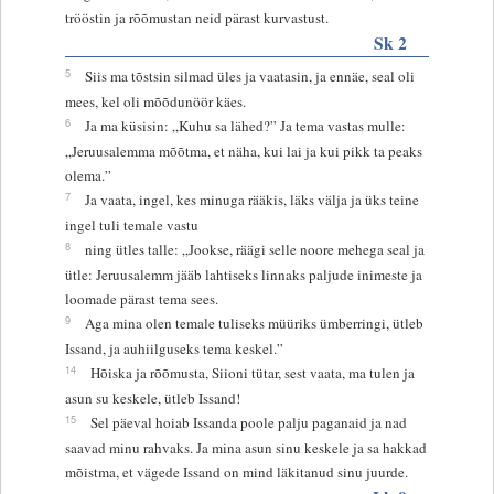
trööstin ja rõõmustan neid pärast kurvastust.
Sk 2
5
Siis ma tõstsin silmad üles ja vaatasin, ja ennäe, seal oli
mees, kel oli mõõdunöör käes.
6
Ja ma küsisin: „Kuhu sa lähed?” Ja tema vastas mulle:
„Jeruusalemma mõõtma, et näha, kui lai ja kui pikk ta peaks
olema.”
7
Ja vaata, ingel, kes minuga rääkis, läks välja ja üks teine
ingel tuli temale vastu
8
ning ütles talle: „Jookse, räägi selle noore mehega seal ja
ütle: Jeruusalemm jääb lahtiseks linnaks paljude inimeste ja
loomade pärast tema sees.
9
Aga mina olen temale tuliseks müüriks ümberringi, ütleb
Issand, ja auhiilguseks tema keskel.”
14
Hõiska ja rõõmusta, Siioni tütar, sest vaata, ma tulen ja
asun su keskele, ütleb Issand!
15
Sel päeval hoiab Issanda poole palju paganaid ja nad
saavad minu rahvaks. Ja mina asun sinu keskele ja sa hakkad
mõistma, et vägede Issand on mind läkitanud sinu juurde.