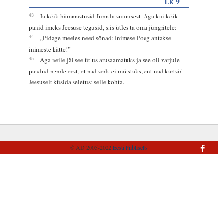
Lk 9
43
Ja kõik hämmastusid Jumala suurusest. Aga kui kõik
panid imeks Jeesuse tegusid, siis ütles ta oma jüngritele:
44
„Pidage meeles need sõnad: Inimese Poeg antakse
inimeste kätte!”
45
Aga neile jäi see ütlus arusaamatuks ja see oli varjule
pandud nende eest, et nad seda ei mõistaks, ent nad kartsid
Jeesuselt küsida seletust selle kohta.
© AD 2005-2022
Eesti Piibliselts