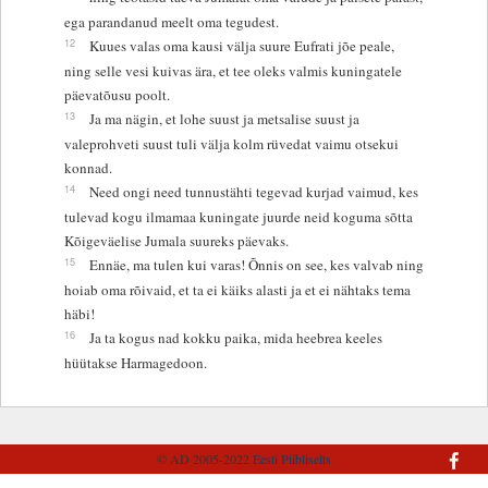
ega parandanud meelt oma tegudest.
12
Kuues valas oma kausi välja suure Eufrati jõe peale,
ning selle vesi kuivas ära, et tee oleks valmis kuningatele
päevatõusu poolt.
13
Ja ma nägin, et lohe suust ja metsalise suust ja
valeprohveti suust tuli välja kolm rüvedat vaimu otsekui
konnad.
14
Need ongi need tunnustähti tegevad kurjad vaimud, kes
tulevad kogu ilmamaa kuningate juurde neid koguma sõtta
Kõigeväelise Jumala suureks päevaks.
15
Ennäe, ma tulen kui varas! Õnnis on see, kes valvab ning
hoiab oma rõivaid, et ta ei käiks alasti ja et ei nähtaks tema
häbi!
16
Ja ta kogus nad kokku paika, mida heebrea keeles
hüütakse Harmagedoon.
© AD 2005-2022
Eesti Piibliselts