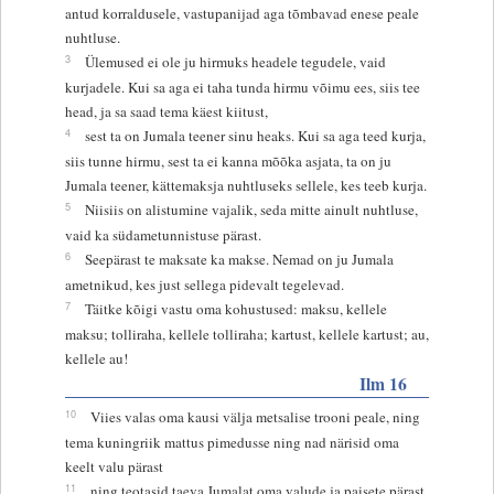
antud korraldusele, vastupanijad aga tõmbavad enese peale
nuhtluse.
3
Ülemused ei ole ju hirmuks headele tegudele, vaid
kurjadele. Kui sa aga ei taha tunda hirmu võimu ees, siis tee
head, ja sa saad tema käest kiitust,
4
sest ta on Jumala teener sinu heaks. Kui sa aga teed kurja,
siis tunne hirmu, sest ta ei kanna mõõka asjata, ta on ju
Jumala teener, kättemaksja nuhtluseks sellele, kes teeb kurja.
5
Niisiis on alistumine vajalik, seda mitte ainult nuhtluse,
vaid ka südametunnistuse pärast.
6
Seepärast te maksate ka makse. Nemad on ju Jumala
ametnikud, kes just sellega pidevalt tegelevad.
7
Täitke kõigi vastu oma kohustused: maksu, kellele
maksu; tolliraha, kellele tolliraha; kartust, kellele kartust; au,
kellele au!
Ilm 16
10
Viies valas oma kausi välja metsalise trooni peale, ning
tema kuningriik mattus pimedusse ning nad närisid oma
keelt valu pärast
11
ning teotasid taeva Jumalat oma valude ja paisete pärast,