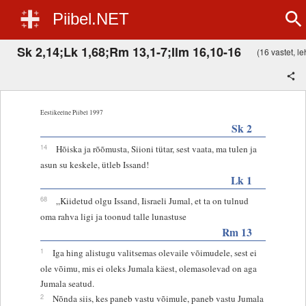
Piibel.NET
Sk 2,14;Lk 1,68;Rm 13,1-7;Ilm 16,10-16
(16 vastet, leh
Eestikeelne Piibel 1997
Sk 2
14
Hõiska ja rõõmusta, Siioni tütar, sest vaata, ma tulen ja
asun su keskele, ütleb Issand!
Lk 1
68
„Kiidetud olgu Issand, Iisraeli Jumal, et ta on tulnud
oma rahva ligi ja toonud talle lunastuse
Rm 13
1
Iga hing alistugu valitsemas olevaile võimudele, sest ei
ole võimu, mis ei oleks Jumala käest, olemasolevad on aga
Jumala seatud.
2
Nõnda siis, kes paneb vastu võimule, paneb vastu Jumala