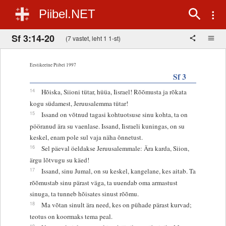
Piibel.NET
Sf 3:14-20
(7 vastet, leht 1 1-st)
Eestikeelne Piibel 1997
Sf 3
14
Hõiska, Siioni tütar, hüüa, Iisrael! Rõõmusta ja rõkata
kogu südamest, Jeruusalemma tütar!
15
Issand on võtnud tagasi kohtuotsuse sinu kohta, ta on
pööranud ära su vaenlase. Issand, Iisraeli kuningas, on su
keskel, enam pole sul vaja näha õnnetust.
16
Sel päeval öeldakse Jeruusalemmale: Ära karda, Siion,
ärgu lõtvugu su käed!
17
Issand, sinu Jumal, on su keskel, kangelane, kes aitab. Ta
rõõmustab sinu pärast väga, ta uuendab oma armastust
sinuga, ta tunneb hõisates sinust rõõmu.
18
Ma võtan sinult ära need, kes on pühade pärast kurvad;
teotus on koormaks tema peal.
19