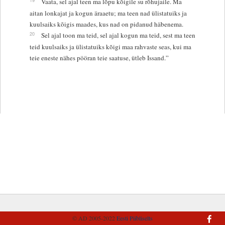
Vaata, sel ajal teen ma lõpu kõigile su rõhujaile. Ma
aitan lonkajat ja kogun äraaetu; ma teen nad ülistatuiks ja
kuulsaiks kõigis maades, kus nad on pidanud häbenema.
20
Sel ajal toon ma teid, sel ajal kogun ma teid, sest ma teen
teid kuulsaiks ja ülistatuiks kõigi maa rahvaste seas, kui ma
teie eneste nähes pööran teie saatuse, ütleb Issand.”
© AD 2005-2022
Eesti Piibliselts