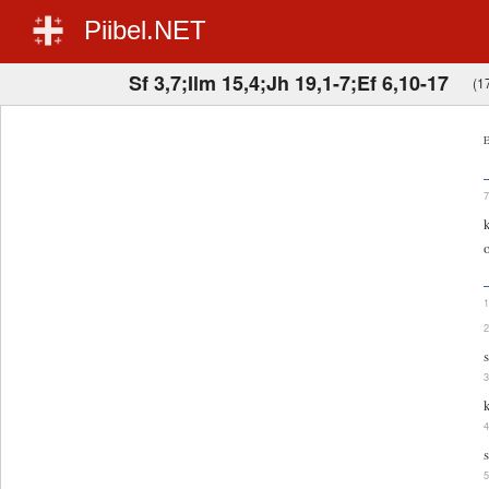
Piibel.NET
Sf 3,7;Ilm 15,4;Jh 19,1-7;Ef 6,10-17
(17
E