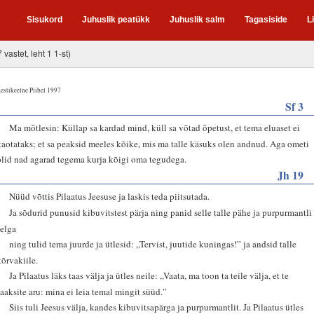
Sisukord
Juhuslik peatükk
Juhuslik salm
Tagasiside
L
 vastet, leht 1 1-st)
estikeelne Piibel 1997
Sf 3
7
Ma mõtlesin: Küllap sa kardad mind, küll sa võtad õpetust, et tema eluaset ei
kaotataks; et sa peaksid meeles kõike, mis ma talle käsuks olen andnud. Aga ometi
olid nad agarad tegema kurja kõigi oma tegudega.
Jh 19
1
Nüüd võttis Pilaatus Jeesuse ja laskis teda piitsutada.
2
Ja sõdurid punusid kibuvitstest pärja ning panid selle talle pähe ja purpurmantli
selga
3
ning tulid tema juurde ja ütlesid: „Tervist, juutide kuningas!” ja andsid talle
kõrvakiile.
4
Ja Pilaatus läks taas välja ja ütles neile: „Vaata, ma toon ta teile välja, et te
saaksite aru: mina ei leia temal mingit süüd.”
5
Siis tuli Jeesus välja, kandes kibuvitsapärga ja purpurmantlit. Ja Pilaatus ütles