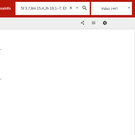
Piibel 1997
isainfo