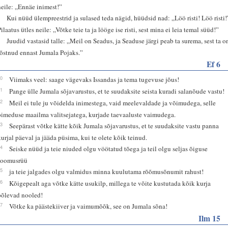
neile: „Ennäe inimest!”
6
Kui nüüd ülempreestrid ja sulased teda nägid, hüüdsid nad: „Löö risti! Löö risti!
Pilaatus ütles neile: „Võtke teie ta ja lööge ise risti, sest mina ei leia temal süüd!”
7
Juudid vastasid talle: „Meil on Seadus, ja Seaduse järgi peab ta surema, sest ta o
tõstnud ennast Jumala Pojaks.”
Ef 6
10
Viimaks veel: saage vägevaks Issandas ja tema tugevuse jõus!
11
Pange ülle Jumala sõjavarustus, et te suudaksite seista kuradi salanõude vastu!
12
Meil ei tule ju võidelda inimestega, vaid meelevaldade ja võimudega, selle
pimeduse maailma valitsejatega, kurjade taevaaluste vaimudega.
13
Seepärast võtke kätte kõik Jumala sõjavarustus, et te suudaksite vastu panna
kurjal päeval ja jääda püsima, kui te olete kõik teinud.
14
Seiske nüüd ja teie niuded olgu vöötatud tõega ja teil olgu seljas õiguse
soomusrüü
15
ja teie jalgades olgu valmidus minna kuulutama rõõmusõnumit rahust!
16
Kõigepealt aga võtke kätte usukilp, millega te võite kustutada kõik kurja
põlevad nooled!
17
Võtke ka päästekiiver ja vaimumõõk, see on Jumala sõna!
Ilm 15