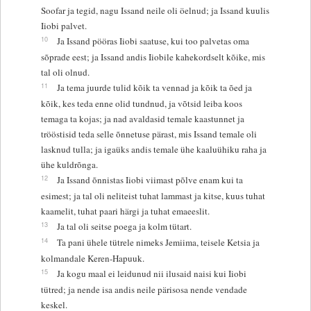
Soofar ja tegid, nagu Issand neile oli öelnud; ja Issand kuulis
Iiobi palvet.
10
Ja Issand pööras Iiobi saatuse, kui too palvetas oma
sõprade eest; ja Issand andis Iiobile kahekordselt kõike, mis
tal oli olnud.
11
Ja tema juurde tulid kõik ta vennad ja kõik ta õed ja
kõik, kes teda enne olid tundnud, ja võtsid leiba koos
temaga ta kojas; ja nad avaldasid temale kaastunnet ja
trööstisid teda selle õnnetuse pärast, mis Issand temale oli
lasknud tulla; ja igaüks andis temale ühe kaaluühiku raha ja
ühe kuldrõnga.
12
Ja Issand õnnistas Iiobi viimast põlve enam kui ta
esimest; ja tal oli neliteist tuhat lammast ja kitse, kuus tuhat
kaamelit, tuhat paari härgi ja tuhat emaeeslit.
13
Ja tal oli seitse poega ja kolm tütart.
14
Ta pani ühele tütrele nimeks Jemiima, teisele Ketsia ja
kolmandale Keren-Hapuuk.
15
Ja kogu maal ei leidunud nii ilusaid naisi kui Iiobi
tütred; ja nende isa andis neile pärisosa nende vendade
keskel.