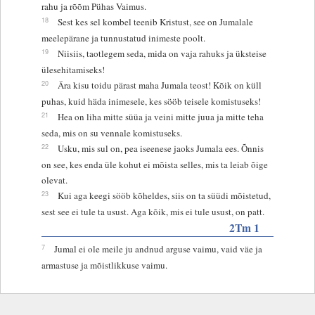
rahu ja rõõm Pühas Vaimus.
18
Sest kes sel kombel teenib Kristust, see on Jumalale
meelepärane ja tunnustatud inimeste poolt.
19
Niisiis, taotlegem seda, mida on vaja rahuks ja üksteise
ülesehitamiseks!
20
Ära kisu toidu pärast maha Jumala teost! Kõik on küll
puhas, kuid häda inimesele, kes sööb teisele komistuseks!
21
Hea on liha mitte süüa ja veini mitte juua ja mitte teha
seda, mis on su vennale komistuseks.
22
Usku, mis sul on, pea iseenese jaoks Jumala ees. Õnnis
on see, kes enda üle kohut ei mõista selles, mis ta leiab õige
olevat.
23
Kui aga keegi sööb kõheldes, siis on ta süüdi mõistetud,
sest see ei tule ta usust. Aga kõik, mis ei tule usust, on patt.
2Tm 1
7
Jumal ei ole meile ju andnud arguse vaimu, vaid väe ja
armastuse ja mõistlikkuse vaimu.