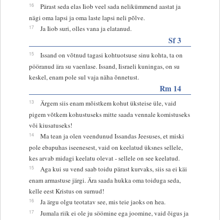
16
Pärast seda elas Iiob veel sada nelikümmend aastat ja
nägi oma lapsi ja oma laste lapsi neli põlve.
17
Ja Iiob suri, olles vana ja elatanud.
Sf 3
15
Issand on võtnud tagasi kohtuotsuse sinu kohta, ta on
pööranud ära su vaenlase. Issand, Iisraeli kuningas, on su
keskel, enam pole sul vaja näha õnnetust.
Rm 14
13
Ärgem siis enam mõistkem kohut üksteise üle, vaid
pigem võtkem kohustuseks mitte saada vennale komistuseks
või kiusatuseks!
14
Ma tean ja olen veendunud Issandas Jeesuses, et miski
pole ebapuhas iseenesest, vaid on keelatud üksnes sellele,
kes arvab midagi keelatu olevat - sellele on see keelatud.
15
Aga kui su vend saab toidu pärast kurvaks, siis sa ei käi
enam armastuse järgi. Ära saada hukka oma toiduga seda,
kelle eest Kristus on surnud!
16
Ja ärgu olgu teotatav see, mis teie jaoks on hea.
17
Jumala riik ei ole ju söömine ega joomine, vaid õigus ja