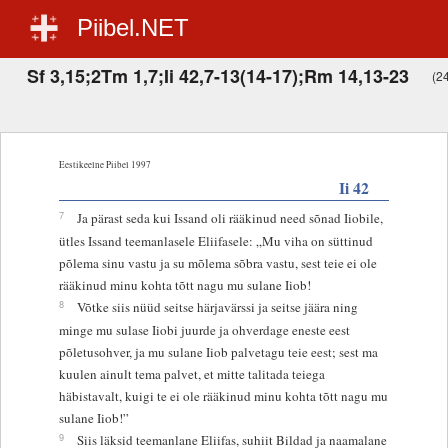
Piibel.NET
Sf 3,15;2Tm 1,7;Ii 42,7-13(14-17);Rm 14,13-23
(24
Eestikeelne Piibel 1997
Ii 42
7
Ja pärast seda kui Issand oli rääkinud need sõnad Iiobile,
ütles Issand teemanlasele Eliifasele: „Mu viha on süttinud
põlema sinu vastu ja su mõlema sõbra vastu, sest teie ei ole
rääkinud minu kohta tõtt nagu mu sulane Iiob!
8
Võtke siis nüüd seitse härjavärssi ja seitse jäära ning
minge mu sulase Iiobi juurde ja ohverdage eneste eest
põletusohver, ja mu sulane Iiob palvetagu teie eest; sest ma
kuulen ainult tema palvet, et mitte talitada teiega
häbistavalt, kuigi te ei ole rääkinud minu kohta tõtt nagu mu
sulane Iiob!”
9
Siis läksid teemanlane Eliifas, suhiit Bildad ja naamalane