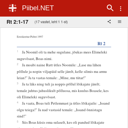
Piibel.NET
Rt 2:1-17
(17 vastet, leht 1 1-st)
Eestikeelne Piibel 1997
Rt 2
1
Ja Noomil oli ta mehe sugulane, jõukas mees Elimeleki
suguvõsast, Boas nimi.
2
Ja moabi naine Rutt ütles Noomile: „Lase ma lähen
põllule ja nopin viljapäid selle järelt, kelle silmis ma armu
leian!” Ja ta vastas temale: „Mine, mu tütar!”
3
Ja ta läks ning tuli ja noppis põllul lõikajate järelt;
temale juhtus juhuslikult põlluosa, mis kuulus Boasele, kes
oli Elimeleki suguvõsast.
4
Ja vaata, Boas tuli Petlemmast ja ütles lõikajaile: „Issand
olgu teiega!” Ja nad vastasid temale: „Issand õnnistagu
sind!”
5
Siis Boas küsis oma sulaselt, kes oli pandud lõikajate