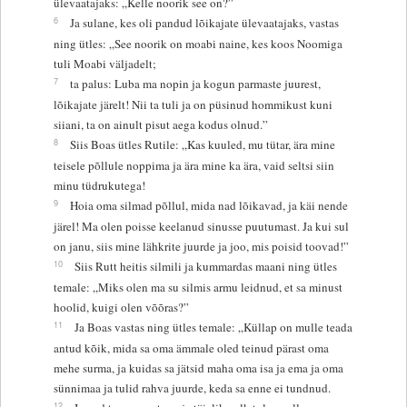
ülevaatajaks: „Kelle noorik see on?”
6
Ja sulane, kes oli pandud lõikajate ülevaatajaks, vastas
ning ütles: „See noorik on moabi naine, kes koos Noomiga
tuli Moabi väljadelt;
7
ta palus: Luba ma nopin ja kogun parmaste juurest,
lõikajate järelt! Nii ta tuli ja on püsinud hommikust kuni
siiani, ta on ainult pisut aega kodus olnud.”
8
Siis Boas ütles Rutile: „Kas kuuled, mu tütar, ära mine
teisele põllule noppima ja ära mine ka ära, vaid seltsi siin
minu tüdrukutega!
9
Hoia oma silmad põllul, mida nad lõikavad, ja käi nende
järel! Ma olen poisse keelanud sinusse puutumast. Ja kui sul
on janu, siis mine lähkrite juurde ja joo, mis poisid toovad!”
10
Siis Rutt heitis silmili ja kummardas maani ning ütles
temale: „Miks olen ma su silmis armu leidnud, et sa minust
hoolid, kuigi olen võõras?”
11
Ja Boas vastas ning ütles temale: „Küllap on mulle teada
antud kõik, mida sa oma ämmale oled teinud pärast oma
mehe surma, ja kuidas sa jätsid maha oma isa ja ema ja oma
sünnimaa ja tulid rahva juurde, keda sa enne ei tundnud.
12