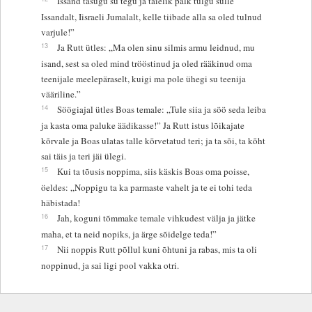
Issand tasugu su tegu ja täielik palk tulgu sulle
Issandalt, Iisraeli Jumalalt, kelle tiibade alla sa oled tulnud
varjule!”
13
Ja Rutt ütles: „Ma olen sinu silmis armu leidnud, mu
isand, sest sa oled mind trööstinud ja oled rääkinud oma
teenijale meelepäraselt, kuigi ma pole ühegi su teenija
vääriline.”
14
Söögiajal ütles Boas temale: „Tule siia ja söö seda leiba
ja kasta oma paluke äädikasse!” Ja Rutt istus lõikajate
kõrvale ja Boas ulatas talle kõrvetatud teri; ja ta sõi, ta kõht
sai täis ja teri jäi ülegi.
15
Kui ta tõusis noppima, siis käskis Boas oma poisse,
öeldes: „Noppigu ta ka parmaste vahelt ja te ei tohi teda
häbistada!
16
Jah, koguni tõmmake temale vihkudest välja ja jätke
maha, et ta neid nopiks, ja ärge sõidelge teda!”
17
Nii noppis Rutt põllul kuni õhtuni ja rabas, mis ta oli
noppinud, ja sai ligi pool vakka otri.