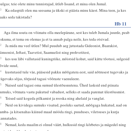
hulgas; teie olete minu tunnistajad, ütleb Issand, et mina olen Jumal.
13
Ka edaspidi olen ma seesama ja ükski ei päästa minu käest. Mina teen, ja kes
saaks seda takistada?
Hb 11
6
Aga ilma usuta on võimatu olla meelepärane, sest kes tuleb Jumala juurde, peab
uskuma, et tema on olemas ja et ta annab palga neile, kes teda otsivad.
32
Ja mida ma veel ütlen? Mul puudub aeg jutustada Gideonist, Baarakist,
Simsonist, Jeftast, Taavetist, Saamuelist ning prohvetitest,
33
kes usu läbi vallutasid kuningriike, mõistsid kohut, said kätte tõotusi, sulgesid
lõvide suud,
34
kustutasid tule väe, pääsesid pakku mõõgatera eest, said nõtrusest tugevaks ja
vägevaks sõjas, tõrjusid tagasi võõraste vaenuleere.
35
Naised said tagasi oma surnud ülestõusnutena. Ühed lasksid end piinata
surnuks, võtmata vastu pakutud vabadust, selleks et saada paremat ülestõusmist.
36
Teised said kogeda pilkamist ja rooska ning ahelaid ja vanglat.
37
Neid on kividega surnuks visatud, pooleks saetud, mõõgaga hukatud, nad on
lamba- ja kitsenahas käinud maad mööda ringi, puuduses, viletsuses ja kurja
kannatades.
38
Nemad, keda maailm ei olnud väärt, hulkusid ringi kõrbetes ja mägedel ning