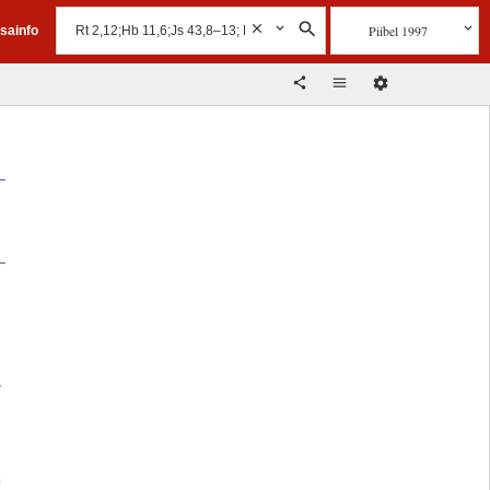
Piibel 1997
isainfo
e
,
e