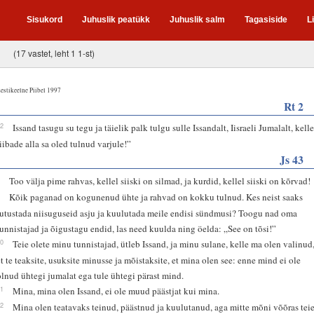
Sisukord
Juhuslik peatükk
Juhuslik salm
Tagasiside
L
(17 vastet, leht 1 1-st)
estikeelne Piibel 1997
Rt 2
12
Issand tasugu su tegu ja täielik palk tulgu sulle Issandalt, Iisraeli Jumalalt, kell
tiibade alla sa oled tulnud varjule!”
Js 43
8
Too välja pime rahvas, kellel siiski on silmad, ja kurdid, kellel siiski on kõrvad!
9
Kõik paganad on kogunenud ühte ja rahvad on kokku tulnud. Kes neist saaks
jutustada niisuguseid asju ja kuulutada meile endisi sündmusi? Toogu nad oma
tunnistajad ja õigustagu endid, las need kuulda ning öelda: „See on tõsi!”
10
Teie olete minu tunnistajad, ütleb Issand, ja minu sulane, kelle ma olen valinud
et te teaksite, usuksite minusse ja mõistaksite, et mina olen see: enne mind ei ole
olnud ühtegi jumalat ega tule ühtegi pärast mind.
11
Mina, mina olen Issand, ei ole muud päästjat kui mina.
12
Mina olen teatavaks teinud, päästnud ja kuulutanud, aga mitte mõni võõras tei