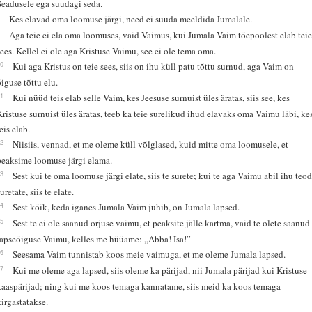
Seadusele ega suudagi seda.
8
Kes elavad oma loomuse järgi, need ei suuda meeldida Jumalale.
9
Aga teie ei ela oma loomuses, vaid Vaimus, kui Jumala Vaim tõepoolest elab tei
sees. Kellel ei ole aga Kristuse Vaimu, see ei ole tema oma.
10
Kui aga Kristus on teie sees, siis on ihu küll patu tõttu surnud, aga Vaim on
õiguse tõttu elu.
11
Kui nüüd teis elab selle Vaim, kes Jeesuse surnuist üles äratas, siis see, kes
Kristuse surnuist üles äratas, teeb ka teie surelikud ihud elavaks oma Vaimu läbi, ke
eis elab.
12
Niisiis, vennad, et me oleme küll võlglased, kuid mitte oma loomusele, et
peaksime loomuse järgi elama.
13
Sest kui te oma loomuse järgi elate, siis te surete; kui te aga Vaimu abil ihu teo
uretate, siis te elate.
14
Sest kõik, keda iganes Jumala Vaim juhib, on Jumala lapsed.
15
Sest te ei ole saanud orjuse vaimu, et peaksite jälle kartma, vaid te olete saanud
lapseõiguse Vaimu, kelles me hüüame: „Abba! Isa!”
16
Seesama Vaim tunnistab koos meie vaimuga, et me oleme Jumala lapsed.
17
Kui me oleme aga lapsed, siis oleme ka pärijad, nii Jumala pärijad kui Kristuse
kaaspärijad; ning kui me koos temaga kannatame, siis meid ka koos temaga
kirgastatakse.