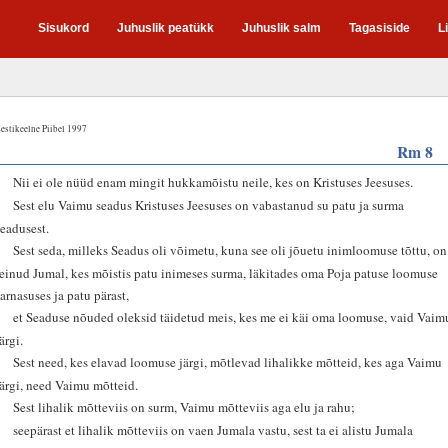
Sisukord
Juhuslik peatükk
Juhuslik salm
Tagasiside
L
estikeelne Piibel 1997
Rm 8
1
Nii ei ole nüüd enam mingit hukkamõistu neile, kes on Kristuses Jeesuses.
2
Sest elu Vaimu seadus Kristuses Jeesuses on vabastanud su patu ja surma
seadusest.
3
Sest seda, milleks Seadus oli võimetu, kuna see oli jõuetu inimloomuse tõttu, on
teinud Jumal, kes mõistis patu inimeses surma, läkitades oma Poja patuse loomuse
sarnasuses ja patu pärast,
4
et Seaduse nõuded oleksid täidetud meis, kes me ei käi oma loomuse, vaid Vaim
ärgi.
5
Sest need, kes elavad loomuse järgi, mõtlevad lihalikke mõtteid, kes aga Vaimu
järgi, need Vaimu mõtteid.
6
Sest lihalik mõtteviis on surm, Vaimu mõtteviis aga elu ja rahu;
7
seepärast et lihalik mõtteviis on vaen Jumala vastu, sest ta ei alistu Jumala