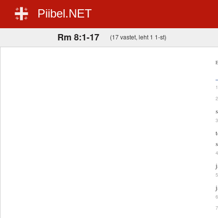
Piibel.NET
Rm 8:1-17
(17 vastet, leht 1 1-st)
E
j