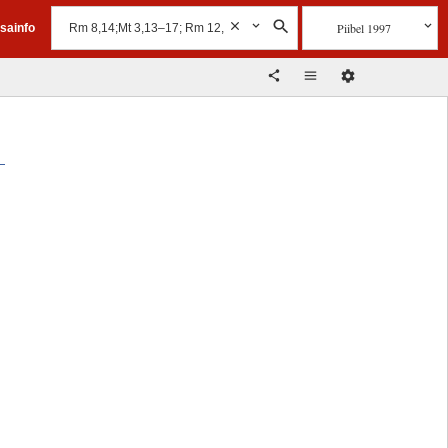
Piibel 1997
isainfo