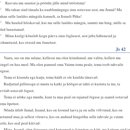
21
Kasvata mu suurust ja pöördu jälle mind trööstima!
22
Ma tahan sind tänada ka naablimänguga sinu ustavuse eest, mu Jumal! Ma
tahan sulle lauldes mängida kannelt, sa Iisraeli Püha!
23
Mu huuled hõiskavad, kui ma sulle lauldes mängin, samuti mu hing, mille sa
oled lunastanud.
24
Minu keelgi kõneleb kogu päeva sinu õiglusest, sest juba häbenesid ja
kohmetusid, kes otsisid mu õnnetust.
Js 42
1
Vaata, see on mu sulane, kellesse ma olen kiindunud, mu valitu, kellest mu
hingel on hea meel. Ma olen pannud oma Vaimu tema peale, tema toob rahvaile
õiguse.
2
Tema ei kisenda ega karju, tema häält ei ole kuulda tänavail.
3
Rudjutud pilliroogu ei murra ta katki ja hõõguvat tahti ei kustuta ta ära, ta
levitab ustavalt õigust.
4
Tema ei nõrke ega murdu, kuni ta maa peal on rajanud õiguse ja saared ootavad
tema õpetust.
5
Nõnda ütleb Jumal, Issand, kes on loonud taeva ja on selle võlvinud, kes on
laotanud maa ja sellest võrsuva, kes on andnud hingeõhu selle rahvale ja vaimu
neile, kes seal peal käivad:
6
Mina, Issand, olen õigusega sind kutsunud ja kinnitan su kätt; ma kaitsen sind j