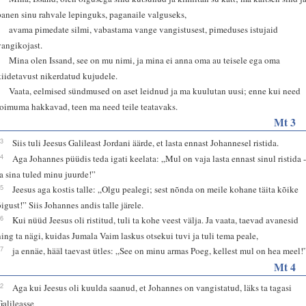
panen sinu rahvale lepinguks, paganaile valguseks,
7
avama pimedate silmi, vabastama vange vangistusest, pimeduses istujaid
vangikojast.
8
Mina olen Issand, see on mu nimi, ja mina ei anna oma au teisele ega oma
kiidetavust nikerdatud kujudele.
9
Vaata, eelmised sündmused on aset leidnud ja ma kuulutan uusi; enne kui need
toimuma hakkavad, teen ma need teile teatavaks.
Mt 3
13
Siis tuli Jeesus Galileast Jordani äärde, et lasta ennast Johannesel ristida.
14
Aga Johannes püüdis teda igati keelata: „Mul on vaja lasta ennast sinul ristida 
ja sina tuled minu juurde!”
15
Jeesus aga kostis talle: „Olgu pealegi; sest nõnda on meile kohane täita kõike
õigust!” Siis Johannes andis talle järele.
16
Kui nüüd Jeesus oli ristitud, tuli ta kohe veest välja. Ja vaata, taevad avanesid
ning ta nägi, kuidas Jumala Vaim laskus otsekui tuvi ja tuli tema peale,
17
ja ennäe, hääl taevast ütles: „See on minu armas Poeg, kellest mul on hea meel!
Mt 4
12
Aga kui Jeesus oli kuulda saanud, et Johannes on vangistatud, läks ta tagasi
Galileasse