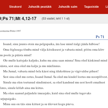
Sisukord
Juhuslik peatükk
Juhuslik salm
Tagasiside
L
9;Ps 71;Mt 4,12-17
(53 vastet, leht 1 1-st)
estikeelne Piibel 1997
Ps 71
1
Issand, sinu juures otsin ma pelgupaika, ära lase mind iialgi jääda häbisse!
2
Oma õiglusega tõmba mind välja kitsikusest ja vabasta mind; pööra oma kõrv
mu poole ja päästa mind!
3
Ole mulle kaitsjaks kaljuks, kuhu ma aina saan minna! Sina oled käskinud mind
päästa, sest sina oled mu kalju ja mu mäelinnus.
4
Mu Jumal, vabasta mind õela käest ning ülekohtuse ja vägivaldse pihust!
5
Sest sina oled mu ootus, Issand Jumal. Sa oled mu kindel lootus mu noorpõlvest.
6
Sinule ma olen toetunud sündimisest, sa oled kandnud mu eest hoolt emaihust
alates, sinule kõlab aina mu kiitus.
7
Ma olen saanud paljudele imeasjaks, kuid sina oled mulle tugevaks
varjupaigaks.
8
Minu suu on täis sinu kiitust ja su ülevust kogu päeva.