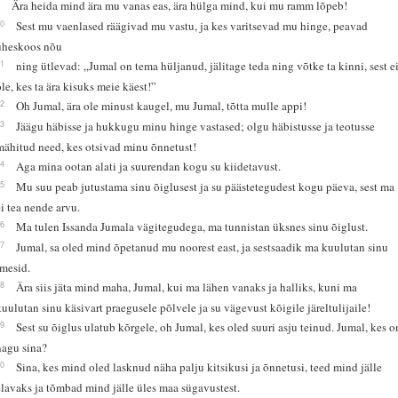
9
Ära heida mind ära mu vanas eas, ära hülga mind, kui mu ramm lõpeb!
10
Sest mu vaenlased räägivad mu vastu, ja kes varitsevad mu hinge, peavad
üheskoos nõu
11
ning ütlevad: „Jumal on tema hüljanud, jälitage teda ning võtke ta kinni, sest e
ole, kes ta ära kisuks meie käest!”
12
Oh Jumal, ära ole minust kaugel, mu Jumal, tõtta mulle appi!
13
Jäägu häbisse ja hukkugu minu hinge vastased; olgu häbistusse ja teotusse
mähitud need, kes otsivad minu õnnetust!
14
Aga mina ootan alati ja suurendan kogu su kiidetavust.
15
Mu suu peab jutustama sinu õiglusest ja su päästetegudest kogu päeva, sest ma
ei tea nende arvu.
16
Ma tulen Issanda Jumala vägitegudega, ma tunnistan üksnes sinu õiglust.
17
Jumal, sa oled mind õpetanud mu noorest east, ja sestsaadik ma kuulutan sinu
imesid.
18
Ära siis jäta mind maha, Jumal, kui ma lähen vanaks ja halliks, kuni ma
kuulutan sinu käsivart praegusele põlvele ja su vägevust kõigile järeltulijaile!
19
Sest su õiglus ulatub kõrgele, oh Jumal, kes oled suuri asju teinud. Jumal, kes o
nagu sina?
20
Sina, kes mind oled lasknud näha palju kitsikusi ja õnnetusi, teed mind jälle
elavaks ja tõmbad mind jälle üles maa sügavustest.