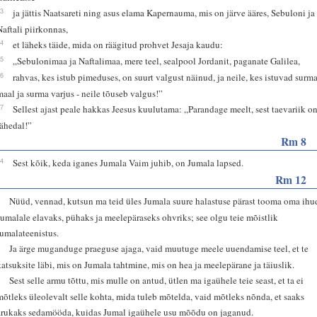
13
ja jättis Naatsareti ning asus elama Kapernauma, mis on järve ääres, Sebuloni ja
Naftali piirkonnas,
14
et läheks täide, mida on räägitud prohvet Jesaja kaudu:
15
„Sebulonimaa ja Naftalimaa, mere teel, sealpool Jordanit, paganate Galilea,
16
rahvas, kes istub pimeduses, on suurt valgust näinud, ja neile, kes istuvad surm
maal ja surma varjus - neile tõuseb valgus!”
17
Sellest ajast peale hakkas Jeesus kuulutama: „Parandage meelt, sest taevariik o
lähedal!”
Rm 8
14
Sest kõik, keda iganes Jumala Vaim juhib, on Jumala lapsed.
Rm 12
1
Nüüd, vennad, kutsun ma teid üles Jumala suure halastuse pärast tooma oma ihu
Jumalale elavaks, pühaks ja meelepäraseks ohvriks; see olgu teie mõistlik
jumalateenistus.
2
Ja ärge muganduge praeguse ajaga, vaid muutuge meele uuendamise teel, et te
katsuksite läbi, mis on Jumala tahtmine, mis on hea ja meelepärane ja täiuslik.
3
Sest selle armu tõttu, mis mulle on antud, ütlen ma igaühele teie seast, et ta ei
mõtleks üleolevalt selle kohta, mida tuleb mõtelda, vaid mõtleks nõnda, et saaks
arukaks sedamööda, kuidas Jumal igaühele usu mõõdu on jaganud.