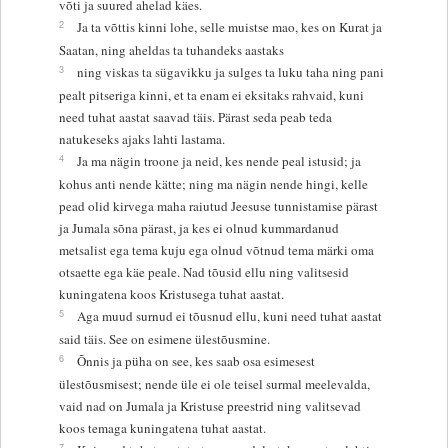
võti ja suured ahelad käes.
2
Ja ta võttis kinni lohe, selle muistse mao, kes on Kurat ja
Saatan, ning aheldas ta tuhandeks aastaks
3
ning viskas ta sügavikku ja sulges ta luku taha ning pani
pealt pitseriga kinni, et ta enam ei eksitaks rahvaid, kuni
need tuhat aastat saavad täis. Pärast seda peab teda
natukeseks ajaks lahti lastama.
4
Ja ma nägin troone ja neid, kes nende peal istusid; ja
kohus anti nende kätte; ning ma nägin nende hingi, kelle
pead olid kirvega maha raiutud Jeesuse tunnistamise pärast
ja Jumala sõna pärast, ja kes ei olnud kummardanud
metsalist ega tema kuju ega olnud võtnud tema märki oma
otsaette ega käe peale. Nad tõusid ellu ning valitsesid
kuningatena koos Kristusega tuhat aastat.
5
Aga muud surnud ei tõusnud ellu, kuni need tuhat aastat
said täis. See on esimene ülestõusmine.
6
Õnnis ja püha on see, kes saab osa esimesest
ülestõusmisest; nende üle ei ole teisel surmal meelevalda,
vaid nad on Jumala ja Kristuse preestrid ning valitsevad
koos temaga kuningatena tuhat aastat.
7