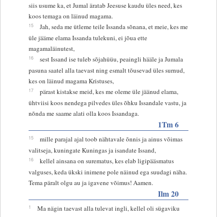
siis usume ka, et Jumal äratab Jeesuse kaudu üles need, kes
koos temaga on läinud magama.
15
Jah, seda me ütleme teile Issanda sõnana, et meie, kes me
üle jääme elama Issanda tulekuni, ei jõua ette
magamaläinutest,
16
sest Issand ise tuleb sõjahüüu, peaingli hääle ja Jumala
pasuna saatel alla taevast ning esmalt tõusevad üles surnud,
kes on läinud magama Kristuses,
17
pärast kistakse meid, kes me oleme üle jäänud elama,
ühtviisi koos nendega pilvedes üles õhku Issandale vastu, ja
nõnda me saame alati olla koos Issandaga.
1Tm 6
15
mille parajal ajal toob nähtavale õnnis ja ainus võimas
valitseja, kuningate Kuningas ja isandate Issand,
16
kellel ainsana on surematus, kes elab ligipääsmatus
valguses, keda ükski inimene pole näinud ega suudagi näha.
Tema päralt olgu au ja igavene võimus! Aamen.
Ilm 20
1
Ma nägin taevast alla tulevat ingli, kellel oli sügaviku