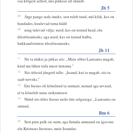
osa kõigest sellest, mis päikese all sünnib.
Jh 5
28
Ärge pange seda imeks; sest tuleb tund, mil kõik, kes on
haudades, kuulevad tema häält
29
ning tulevad välja: need, kes on teinud head, elu
ülestõusmiseks, aga need, kes on teinud halba,
hukkamõistmise ülestõusmiseks.
Jh 11
11
Nii ta rääkis ja jätkas siis: „Meie sõber Laatsarus magab,
kuid ma lähen teda unest äratama.”
12
Siis ütlesid jüngrid talle: „Issand, kui ta magab, siis ta
saab terveks.”
13
Ent Jeesus oli kõnelnud ta surmast, nemad aga arvasid,
et ta kõneleb unne suikumisest.
14
Nüüd siis ütles Jeesus neile täie selgusega: „Laatsarus on
surnud,
Rm 6
23
Sest patu palk on surm, aga Jumala armuand on igavene
elu Kristuses Jeesuses, meie Issandas.