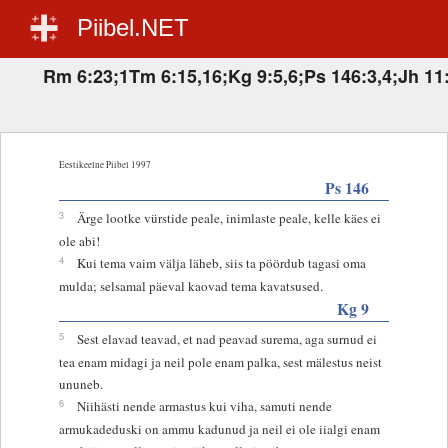
Piibel.NET
Rm 6:23;1Tm 6:15,16;Kg 9:5,6;Ps 146:3,4;Jh 11:
Eestikeelne Piibel 1997
Ps 146
3
Ärge lootke vürstide peale, inimlaste peale, kelle käes ei
ole abi!
4
Kui tema vaim välja läheb, siis ta pöördub tagasi oma
mulda; selsamal päeval kaovad tema kavatsused.
Kg 9
5
Sest elavad teavad, et nad peavad surema, aga surnud ei
tea enam midagi ja neil pole enam palka, sest mälestus neist
ununeb.
6
Niihästi nende armastus kui viha, samuti nende
armukadeduski on ammu kadunud ja neil ei ole iialgi enam