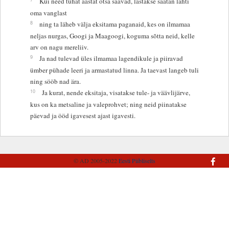
Kui need tuhat aastat otsa saavad, lastakse saatan lahti
oma vanglast
8
ning ta läheb välja eksitama paganaid, kes on ilmamaa
neljas nurgas, Googi ja Maagoogi, koguma sõtta neid, kelle
arv on nagu mereliiv.
9
Ja nad tulevad üles ilmamaa lagendikule ja piiravad
ümber pühade leeri ja armastatud linna. Ja taevast langeb tuli
ning sööb nad ära.
10
Ja kurat, nende eksitaja, visatakse tule- ja väävlijärve,
kus on ka metsaline ja valeprohvet; ning neid piinatakse
päevad ja ööd igavesest ajast igavesti.
© AD 2005-2022
Eesti Piibliselts