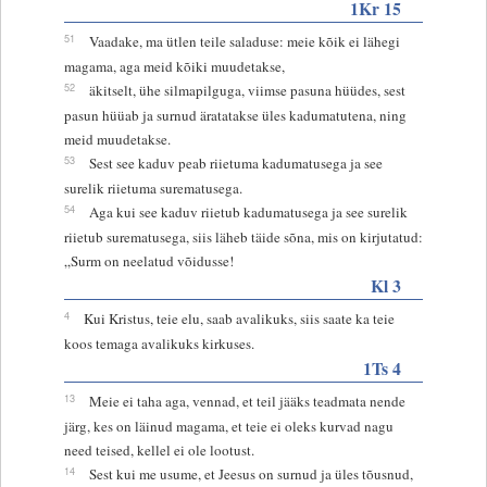
1Kr 15
51
Vaadake, ma ütlen teile saladuse: meie kõik ei lähegi
magama, aga meid kõiki muudetakse,
52
äkitselt, ühe silmapilguga, viimse pasuna hüüdes, sest
pasun hüüab ja surnud äratatakse üles kadumatutena, ning
meid muudetakse.
53
Sest see kaduv peab riietuma kadumatusega ja see
surelik riietuma surematusega.
54
Aga kui see kaduv riietub kadumatusega ja see surelik
riietub surematusega, siis läheb täide sõna, mis on kirjutatud:
„Surm on neelatud võidusse!
Kl 3
4
Kui Kristus, teie elu, saab avalikuks, siis saate ka teie
koos temaga avalikuks kirkuses.
1Ts 4
13
Meie ei taha aga, vennad, et teil jääks teadmata nende
järg, kes on läinud magama, et teie ei oleks kurvad nagu
need teised, kellel ei ole lootust.
14
Sest kui me usume, et Jeesus on surnud ja üles tõusnud,