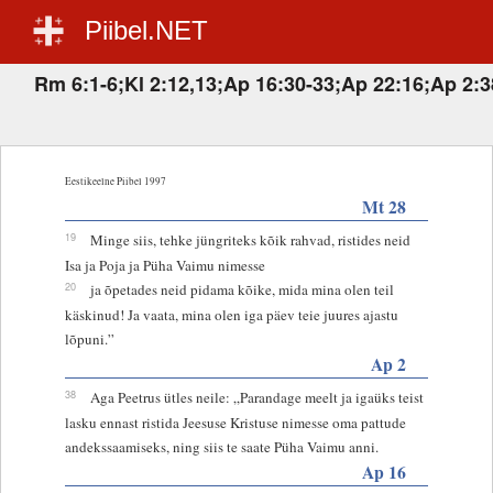
Piibel.NET
Rm 6:1-6;Kl 2:12,13;Ap 16:30-33;Ap 22:16;Ap 2:3
Eestikeelne Piibel 1997
Mt 28
19
Minge siis, tehke jüngriteks kõik rahvad, ristides neid
Isa ja Poja ja Püha Vaimu nimesse
20
ja õpetades neid pidama kõike, mida mina olen teil
käskinud! Ja vaata, mina olen iga päev teie juures ajastu
lõpuni.”
Ap 2
38
Aga Peetrus ütles neile: „Parandage meelt ja igaüks teist
lasku ennast ristida Jeesuse Kristuse nimesse oma pattude
andekssaamiseks, ning siis te saate Püha Vaimu anni.
Ap 16