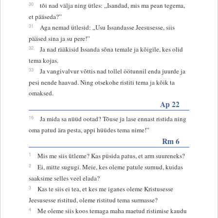
30
tõi nad välja ning ütles: „Isandad, mis ma pean tegema,
et pääseda?”
31
Aga nemad ütlesid: „Usu Issandasse Jeesusesse, siis
pääsed sina ja su pere!”
32
Ja nad rääkisid Issanda sõna temale ja kõigile, kes olid
tema kojas.
33
Ja vangivalvur võttis nad tollel öötunnil enda juurde ja
pesi nende haavad. Ning otsekohe ristiti tema ja kõik ta
omaksed.
Ap 22
16
Ja mida sa nüüd ootad? Tõuse ja lase ennast ristida ning
oma patud ära pesta, appi hüüdes tema nime!”
Rm 6
1
Mis me siis ütleme? Kas püsida patus, et arm suureneks?
2
Ei, mitte sugugi. Meie, kes oleme patule surnud, kuidas
saaksime selles veel elada?
3
Kas te siis ei tea, et kes me iganes oleme Kristusesse
Jeesusesse ristitud, oleme ristitud tema surmasse?
4
Me oleme siis koos temaga maha maetud ristimise kaudu