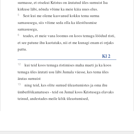
surmasse, et otsekui Kristus on äratatud üles surnuist Isa
kirkuse läbi, nõnda võime ka meie käia uues elus.
5
Sest kui me oleme kasvanud kokku tema surma
sarnasusega, siis võime seda olla ka ülestõusmise
sarnasusega,
6
teades, et meie vana loomus on koos temaga löödud risti,
et see patune ihu kaotataks, nii et me kunagi enam ei orjaks
pattu.
Kl 2
12
kui teid koos temaga ristimises maha maeti ja ka koos
temaga üles äratati usu läbi Jumala väesse, kes tema üles
äratas surnuist
13
ning teid, kes olite surnud üleastumistes ja oma ihu
ümberlõikamatuses - teid on Jumal koos Kristusega elavaks
teinud, andestades meile kõik üleastumised,