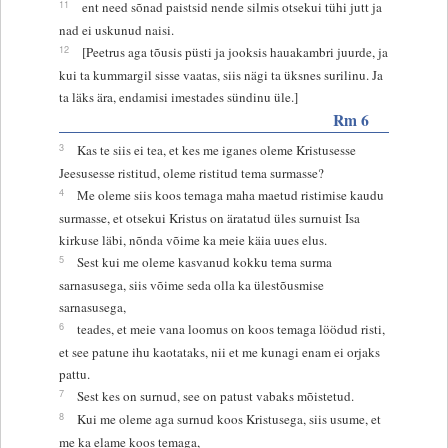
11
ent need sõnad paistsid nende silmis otsekui tühi jutt ja
nad ei uskunud naisi.
12
[Peetrus aga tõusis püsti ja jooksis hauakambri juurde, ja
kui ta kummargil sisse vaatas, siis nägi ta üksnes surilinu. Ja
ta läks ära, endamisi imestades sündinu üle.]
Rm 6
3
Kas te siis ei tea, et kes me iganes oleme Kristusesse
Jeesusesse ristitud, oleme ristitud tema surmasse?
4
Me oleme siis koos temaga maha maetud ristimise kaudu
surmasse, et otsekui Kristus on äratatud üles surnuist Isa
kirkuse läbi, nõnda võime ka meie käia uues elus.
5
Sest kui me oleme kasvanud kokku tema surma
sarnasusega, siis võime seda olla ka ülestõusmise
sarnasusega,
6
teades, et meie vana loomus on koos temaga löödud risti,
et see patune ihu kaotataks, nii et me kunagi enam ei orjaks
pattu.
7
Sest kes on surnud, see on patust vabaks mõistetud.
8
Kui me oleme aga surnud koos Kristusega, siis usume, et
me ka elame koos temaga,