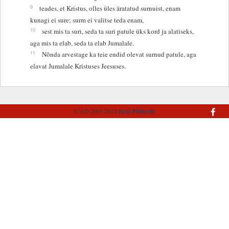
9
teades, et Kristus, olles üles äratatud surnuist, enam
kunagi ei sure; surm ei valitse teda enam,
10
sest mis ta suri, seda ta suri patule üks kord ja alatiseks,
aga mis ta elab, seda ta elab Jumalale.
11
Nõnda arvestage ka teie endid olevat surnud patule, aga
elavat Jumalale Kristuses Jeesuses.
© AD 2005-2022
Eesti Piibliselts