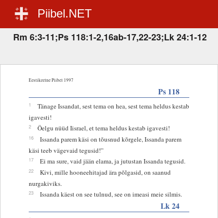
Piibel.NET
Rm 6:3-11;Ps 118:1-2,16ab-17,22-23;Lk 24:1-12
Eestikeelne Piibel 1997
Ps 118
1
Tänage Issandat, sest tema on hea, sest tema heldus kestab
igavesti!
2
Öelgu nüüd Iisrael, et tema heldus kestab igavesti!
16
Issanda parem käsi on tõusnud kõrgele, Issanda parem
käsi teeb vägevaid tegusid!”
17
Ei ma sure, vaid jään elama, ja jutustan Issanda tegusid.
22
Kivi, mille hooneehitajad ära põlgasid, on saanud
nurgakiviks.
23
Issanda käest on see tulnud, see on imeasi meie silmis.
Lk 24