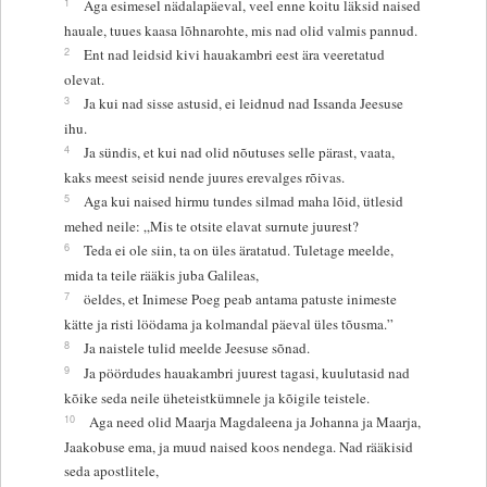
1
Aga esimesel nädalapäeval, veel enne koitu läksid naised
hauale, tuues kaasa lõhnarohte, mis nad olid valmis pannud.
2
Ent nad leidsid kivi hauakambri eest ära veeretatud
olevat.
3
Ja kui nad sisse astusid, ei leidnud nad Issanda Jeesuse
ihu.
4
Ja sündis, et kui nad olid nõutuses selle pärast, vaata,
kaks meest seisid nende juures erevalges rõivas.
5
Aga kui naised hirmu tundes silmad maha lõid, ütlesid
mehed neile: „Mis te otsite elavat surnute juurest?
6
Teda ei ole siin, ta on üles äratatud. Tuletage meelde,
mida ta teile rääkis juba Galileas,
7
öeldes, et Inimese Poeg peab antama patuste inimeste
kätte ja risti löödama ja kolmandal päeval üles tõusma.”
8
Ja naistele tulid meelde Jeesuse sõnad.
9
Ja pöördudes hauakambri juurest tagasi, kuulutasid nad
kõike seda neile üheteistkümnele ja kõigile teistele.
10
Aga need olid Maarja Magdaleena ja Johanna ja Maarja,
Jaakobuse ema, ja muud naised koos nendega. Nad rääkisid
seda apostlitele,