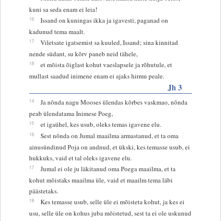
kuni sa seda enam ei leia!
16
Issand on kuningas ikka ja igavesti, paganad on
kadunud tema maalt.
17
Viletsate igatsemist sa kuuled, Issand; sina kinnitad
nende südant, su kõrv paneb neid tähele,
18
et mõista õiglast kohut vaeslapsele ja rõhutule, et
mullast saadud inimene enam ei ajaks hirmu peale.
Jh 3
14
Ja nõnda nagu Mooses ülendas kõrbes vaskmao, nõnda
peab ülendatama Inimese Poeg,
15
et igaühel, kes usub, oleks temas igavene elu.
16
Sest nõnda on Jumal maailma armastanud, et ta oma
ainusündinud Poja on andnud, et ükski, kes temasse usub, ei
hukkuks, vaid et tal oleks igavene elu.
17
Jumal ei ole ju läkitanud oma Poega maailma, et ta
kohut mõistaks maailma üle, vaid et maailm tema läbi
päästetaks.
18
Kes temasse usub, selle üle ei mõisteta kohut, ja kes ei
usu, selle üle on kohus juba mõistetud, sest ta ei ole uskunud