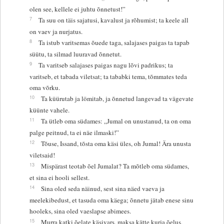
olen see, kellele ei juhtu õnnetust!”
7
Ta suu on täis sajatusi, kavalust ja rõhumist; ta keele all
on vaev ja nurjatus.
8
Ta istub varitsemas õuede taga, salajases paigas ta tapab
süütu, ta silmad luuravad õnnetut.
9
Ta varitseb salajases paigas nagu lõvi padrikus; ta
varitseb, et tabada viletsat; ta tababki tema, tõmmates teda
oma võrku.
10
Ta küürutab ja lömitab, ja õnnetud langevad ta vägevate
küünte vahele.
11
Ta ütleb oma südames: „Jumal on unustanud, ta on oma
palge peitnud, ta ei näe ilmaski!”
12
Tõuse, Issand, tõsta oma käsi üles, oh Jumal! Ära unusta
viletsaid!
13
Mispärast teotab õel Jumalat? Ta mõtleb oma südames,
et sina ei hooli sellest.
14
Sina oled seda näinud, sest sina näed vaeva ja
meelekibedust, et tasuda oma käega; õnnetu jätab enese sinu
hooleks, sina oled vaeslapse abimees.
15
Murra katki õelate käsivars, maksa kätte kurja õelus,