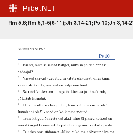
Piibel.NET
Rm 5,8;Rm 5,1-5(6-11);Jh 3,14-21;Ps 10;Jh 3,14-2
Eestikeelne Piibel 1997
Ps 10
1
Issand, miks sa seisad kaugel, miks sa peidad ennast
hädaajal?
2
Vaesed saavad vaevatud riivatute uhkusest, olles kinni
kavaluste kaudu, mis nad on välja mõelnud.
3
Sest õel kiitleb oma hinge ihaldustest ja ahne kirub,
põlastab Issandat.
4
Õel oma ülbuses hoopleb: „Tema kättemaksu ei tule!
Jumalat ei ole!” - need on kõik tema mõtted.
5
Tema käigud õnnestuvad alati; sinu õiglased kohtud on
eemal kõrgel ta meelest; ta puhub kõigi oma vastaste peale.
6
Ta ütleb oma südames: „Mina ei kõigu, põlvest põlve ma