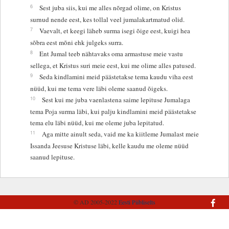
6
Sest juba siis, kui me alles nõrgad olime, on Kristus
surnud nende eest, kes tollal veel jumalakartmatud olid.
7
Vaevalt, et keegi läheb surma isegi õige eest, kuigi hea
sõbra eest mõni ehk julgeks surra.
8
Ent Jumal teeb nähtavaks oma armastuse meie vastu
sellega, et Kristus suri meie eest, kui me olime alles patused.
9
Seda kindlamini meid päästetakse tema kaudu viha eest
nüüd, kui me tema vere läbi oleme saanud õigeks.
10
Sest kui me juba vaenlastena saime lepituse Jumalaga
tema Poja surma läbi, kui palju kindlamini meid päästetakse
tema elu läbi nüüd, kui me oleme juba lepitatud.
11
Aga mitte ainult seda, vaid me ka kiitleme Jumalast meie
Issanda Jeesuse Kristuse läbi, kelle kaudu me oleme nüüd
saanud lepituse.
© AD 2005-2022
Eesti Piibliselts