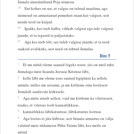
Jumala ainusündinud Poja nimesse.
19
Ent kohus on see, et valgus on tulnud maailma, aga
inimesed on armastanud pimedust enam kui valgust, sest
nende teod on kurjad.
20
Igaüks, kes teeb halba, vihkab valgust ega tule valguse
juurde, et ta tegusid ei paljastataks.
21
Aga kes teeb tõtt, see tuleb valguse juurde, et ta teod
saaksid avalikuks, sest need on tehtud Jumalas.
Rm 5
1
Et me nüüd oleme saanud õigeks usust, siis on meil rahu
Jumalaga meie Issanda Jeesuse Kristuse läbi,
2
kelle läbi me oleme usus saanud ligipääsu ka sellele
armule, milles me seisame, ja me kiitleme oma lootusest
Jumalalt saadavale kirkusele.
3
Aga mitte ainult sellest, vaid me kiitleme ka viletsusest,
teades, et viletsus toob kannatlikkuse,
4
kannatlikkus läbikatsutuse, läbikatsutus lootuse.
5
Aga lootus ei jäta häbisse, sest Jumala armastus on välja
valatud meie südamesse Püha Vaimu läbi, kes meile on
antud.