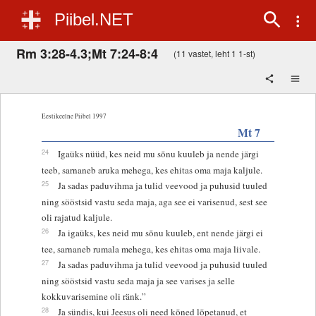
Piibel.NET
Rm 3:28-4.3;Mt 7:24-8:4
(11 vastet, leht 1 1-st)
Eestikeelne Piibel 1997
Mt 7
24
Igaüks nüüd, kes neid mu sõnu kuuleb ja nende järgi
teeb, sarnaneb aruka mehega, kes ehitas oma maja kaljule.
25
Ja sadas paduvihma ja tulid veevood ja puhusid tuuled
ning sööstsid vastu seda maja, aga see ei varisenud, sest see
oli rajatud kaljule.
26
Ja igaüks, kes neid mu sõnu kuuleb, ent nende järgi ei
tee, sarnaneb rumala mehega, kes ehitas oma maja liivale.
27
Ja sadas paduvihma ja tulid veevood ja puhusid tuuled
ning sööstsid vastu seda maja ja see varises ja selle
kokkuvarisemine oli ränk.”
28
Ja sündis, kui Jeesus oli need kõned lõpetanud, et