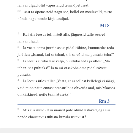
rahvahulgad olid vapustatud tema õpetusest,
29
sest ta õpetas neid nagu see, kellel on meelevald, mitte
nõnda nagu nende kirjatundjad.
Mt 8
1
Kui siis Jeesus tuli mäelt alla, järgnesid talle suured
rahvahulgad.
2
Ja vaata, tema juurde astus pidalitõbine, kummardas teda
ja ütles: „Issand, kui sa tahad, siis sa võid mu puhtaks teha!”
3
Ja Jeesus sirutas käe välja, puudutas teda ja ütles: „Ma
tahan, saa puhtaks!” Ja ta sai otsekohe oma pidalitõvest
puhtaks.
4
Ja Jeesus ütles talle: „Vaata, et sa sellest kellelegi ei räägi,
vaid mine näita ennast preestrile ja ohverda and, mis Mooses
on käskinud, neile tunnistuseks!”
Rm 3
3
Mis siis nüüd? Kui mõned pole olnud ustavad, ega siis
nende ebaustavus tühista Jumala ustavust?