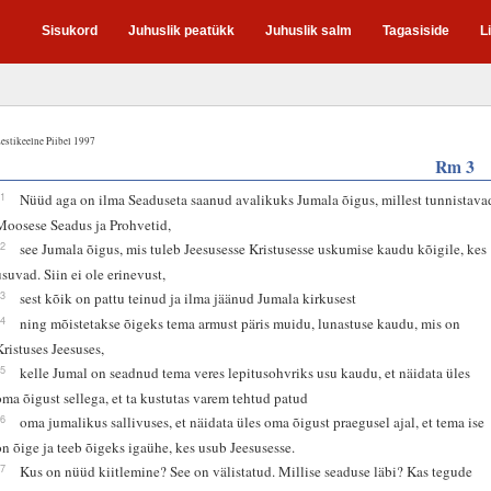
Sisukord
Juhuslik peatükk
Juhuslik salm
Tagasiside
L
estikeelne Piibel 1997
Rm 3
21
Nüüd aga on ilma Seaduseta saanud avalikuks Jumala õigus, millest tunnistava
Moosese Seadus ja Prohvetid,
22
see Jumala õigus, mis tuleb Jeesusesse Kristusesse uskumise kaudu kõigile, kes
usuvad. Siin ei ole erinevust,
23
sest kõik on pattu teinud ja ilma jäänud Jumala kirkusest
24
ning mõistetakse õigeks tema armust päris muidu, lunastuse kaudu, mis on
Kristuses Jeesuses,
25
kelle Jumal on seadnud tema veres lepitusohvriks usu kaudu, et näidata üles
oma õigust sellega, et ta kustutas varem tehtud patud
26
oma jumalikus sallivuses, et näidata üles oma õigust praegusel ajal, et tema ise
on õige ja teeb õigeks igaühe, kes usub Jeesusesse.
27
Kus on nüüd kiitlemine? See on välistatud. Millise seaduse läbi? Kas tegude