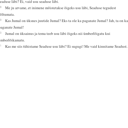
seaduse läbi? Ei, vaid usu seaduse läbi.
28
Me ju arvame, et inimene mõistetakse õigeks usu läbi, Seaduse tegudest
sõltumata.
29
Kas Jumal on üksnes juutide Jumal? Eks ta ole ka paganate Jumal? Jah, ta on k
paganate Jumal!
30
Jumal on üksainus ja tema teeb usu läbi õigeks nii ümberlõigatu kui
ümberlõikamatu.
31
Kas me siis tühistame Seaduse usu läbi? Ei sugugi! Me vaid kinnitame Seadust.