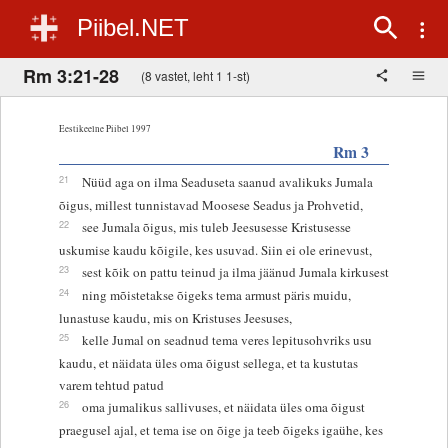
Piibel.NET
Rm 3:21-28
(8 vastet, leht 1 1-st)
Eestikeelne Piibel 1997
Rm 3
21
Nüüd aga on ilma Seaduseta saanud avalikuks Jumala
õigus, millest tunnistavad Moosese Seadus ja Prohvetid,
22
see Jumala õigus, mis tuleb Jeesusesse Kristusesse
uskumise kaudu kõigile, kes usuvad. Siin ei ole erinevust,
23
sest kõik on pattu teinud ja ilma jäänud Jumala kirkusest
24
ning mõistetakse õigeks tema armust päris muidu,
lunastuse kaudu, mis on Kristuses Jeesuses,
25
kelle Jumal on seadnud tema veres lepitusohvriks usu
kaudu, et näidata üles oma õigust sellega, et ta kustutas
varem tehtud patud
26
oma jumalikus sallivuses, et näidata üles oma õigust
praegusel ajal, et tema ise on õige ja teeb õigeks igaühe, kes