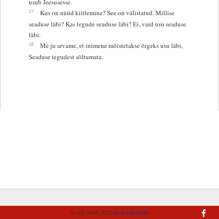
usub Jeesusesse.
27
Kus on nüüd kiitlemine? See on välistatud. Millise
seaduse läbi? Kas tegude seaduse läbi? Ei, vaid usu seaduse
läbi.
28
Me ju arvame, et inimene mõistetakse õigeks usu läbi,
Seaduse tegudest sõltumata.
© AD 2005-2022
Eesti Piibliselts