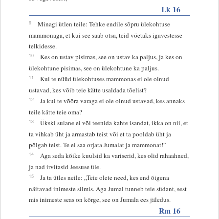
Lk 16
9
Minagi ütlen teile: Tehke endile sõpru ülekohtuse
mammonaga, et kui see saab otsa, teid võetaks igavestesse
telkidesse.
10
Kes on ustav pisimas, see on ustav ka paljus, ja kes on
ülekohtune pisimas, see on ülekohtune ka paljus.
11
Kui te nüüd ülekohtuses mammonas ei ole olnud
ustavad, kes võib teie kätte usaldada tõelist?
12
Ja kui te võõra varaga ei ole olnud ustavad, kes annaks
teile kätte teie oma?
13
Ükski sulane ei või teenida kahte isandat, ikka on nii, et
ta vihkab üht ja armastab teist või et ta pooldab üht ja
põlgab teist. Te ei saa orjata Jumalat ja mammonat!”
14
Aga seda kõike kuulsid ka variserid, kes olid rahaahned,
ja nad irvitasid Jeesuse üle.
15
Ja ta ütles neile: „Teie olete need, kes end õigena
näitavad inimeste silmis. Aga Jumal tunneb teie südant, sest
mis inimeste seas on kõrge, see on Jumala ees jäledus.
Rm 16