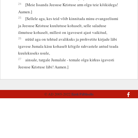
24
[Meie Issanda Jeesuse Kristuse arm olgu teie kõikidega!
Aamen.]
25
[Sellele aga, kes teid võib kinnitada minu evangeeliumi
ja Jeesuse Kristuse kuulutuse kohaselt, selle saladuse
ilmutuse kohaselt, millest on igavesest ajast vaikitud,
26
nüüd aga on tehtud avalikuks ja prohvetite kirjade läbi
igavese Jumala käsu kohaselt kõigile rahvastele antud teada
kuulekuseks usule,
27
ainsale, targale Jumalale - temale olgu kirkus igavesti
Jeesuse Kristuse läbi! Aamen.]
© AD 2005-2022
Eesti Piibliselts