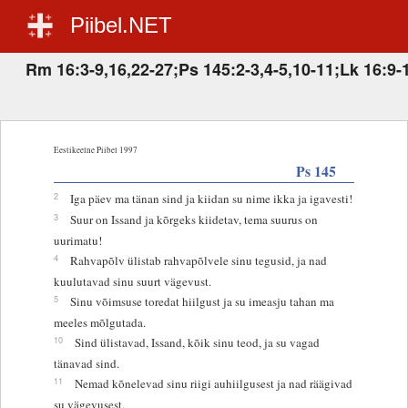
Piibel.NET
Rm 16:3-9,16,22-27;Ps 145:2-3,4-5,10-11;Lk 16:9-
Eestikeelne Piibel 1997
Ps 145
2
Iga päev ma tänan sind ja kiidan su nime ikka ja igavesti!
3
Suur on Issand ja kõrgeks kiidetav, tema suurus on
uurimatu!
4
Rahvapõlv ülistab rahvapõlvele sinu tegusid, ja nad
kuulutavad sinu suurt vägevust.
5
Sinu võimsuse toredat hiilgust ja su imeasju tahan ma
meeles mõlgutada.
10
Sind ülistavad, Issand, kõik sinu teod, ja su vagad
tänavad sind.
11
Nemad kõnelevad sinu riigi auhiilgusest ja nad räägivad
su vägevusest,