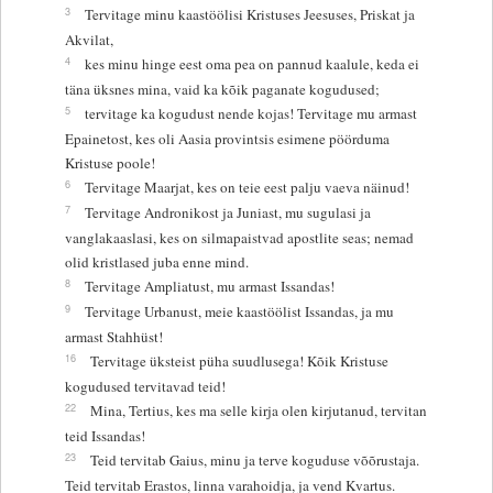
3
Tervitage minu kaastöölisi Kristuses Jeesuses, Priskat ja
Akvilat,
4
kes minu hinge eest oma pea on pannud kaalule, keda ei
täna üksnes mina, vaid ka kõik paganate kogudused;
5
tervitage ka kogudust nende kojas! Tervitage mu armast
Epainetost, kes oli Aasia provintsis esimene pöörduma
Kristuse poole!
6
Tervitage Maarjat, kes on teie eest palju vaeva näinud!
7
Tervitage Andronikost ja Juniast, mu sugulasi ja
vanglakaaslasi, kes on silmapaistvad apostlite seas; nemad
olid kristlased juba enne mind.
8
Tervitage Ampliatust, mu armast Issandas!
9
Tervitage Urbanust, meie kaastöölist Issandas, ja mu
armast Stahhüst!
16
Tervitage üksteist püha suudlusega! Kõik Kristuse
kogudused tervitavad teid!
22
Mina, Tertius, kes ma selle kirja olen kirjutanud, tervitan
teid Issandas!
23
Teid tervitab Gaius, minu ja terve koguduse võõrustaja.
Teid tervitab Erastos, linna varahoidja, ja vend Kvartus.