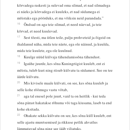
kõrvadega raskesti ja sulevad oma silmad, et nad silmadega
ei näeks ja kõrvadega ei kuuleks, et nad südamega ei
mõistaks ega pöörduks, et ma võiksin neid parandada.”
16
Õndsad on aga teie silmad, et need näevad, ja teie
kõrvad, et need kuulevad.
17
Sest tõesti, ma ütlen teile, palju prohveteid ja õigeid on
ihaldanud näha, mida teie näete, ega ole näinud, ja kuulda,
mida teie kuulete, ega ole kuulnud.
18
Kuulge nüüd külvaja tähendamissõna tähendust.
19
Igaühe juurde, kes sõna Kuningriigist kuuleb, ent ei
mõista, tuleb kuri ning riisub külvatu ta südamest. See on tee
äärde külvatu.
20
Mis kivisele maale külvati, on see, kes sõna kuuleb ja
selle kohe rõõmuga vastu võtab,
21
aga tal enesel pole juurt, vaid ta on heitlik - kui teda
sõna pärast hakatakse rõhuma või taga kiusama, laseb ta end
kohe eksitada.
22
Ohakate sekka külvatu on see, kes sõna küll kuuleb, ent
selle ajastu muretsemised ja rikkuse petlik ahvatlus
lämmatavad sõna ning see jääb viljatuks.