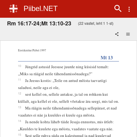
Piibel.NET
Rm 16:17-24;Mt 13:10-23
(22 vastet, leht 1 1-st)
Eestikeelne Piibel 1997
Mt 13
10
Jüngrid astusid Jeesuse juurde ning küsisid temalt:
„Miks sa räägid neile tähendamissõnadega?”
11
Ja Jeesus kostis: „Teile on antud mõista taevariigi
saladusi, neile aga ei ole,
12
sest kellel on, sellele antakse, ja tal on rohkem kui
küllalt, aga kellel ei ole, sellelt võetakse ära seegi, mis tal on.
13
Ma räägin neile tähendamissõnadega sellepärast, et nad
vaadates ei näe ja kuuldes ei kuule ega mõista.
14
Ja nende kohta läheb täide Jesaja ennustus, mis ütleb:
„Kuuldes te kuulete ega mõista, vaadates vaatate ega näe.
15
Sest selle rahva süda on kalestunud ja nad kuulevad