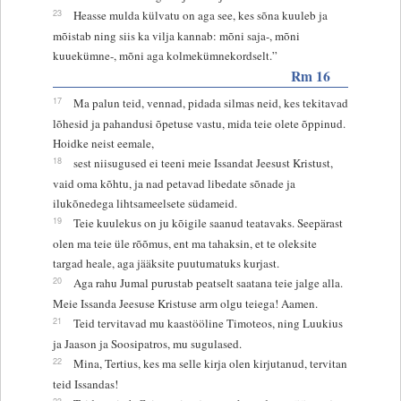
23
Heasse mulda külvatu on aga see, kes sõna kuuleb ja
mõistab ning siis ka vilja kannab: mõni saja-, mõni
kuuekümne-, mõni aga kolmekümnekordselt.”
Rm 16
17
Ma palun teid, vennad, pidada silmas neid, kes tekitavad
lõhesid ja pahandusi õpetuse vastu, mida teie olete õppinud.
Hoidke neist eemale,
18
sest niisugused ei teeni meie Issandat Jeesust Kristust,
vaid oma kõhtu, ja nad petavad libedate sõnade ja
ilukõnedega lihtsameelsete südameid.
19
Teie kuulekus on ju kõigile saanud teatavaks. Seepärast
olen ma teie üle rõõmus, ent ma tahaksin, et te oleksite
targad heale, aga jääksite puutumatuks kurjast.
20
Aga rahu Jumal purustab peatselt saatana teie jalge alla.
Meie Issanda Jeesuse Kristuse arm olgu teiega! Aamen.
21
Teid tervitavad mu kaastööline Timoteos, ning Luukius
ja Jaason ja Soosipatros, mu sugulased.
22
Mina, Tertius, kes ma selle kirja olen kirjutanud, tervitan
teid Issandas!
23