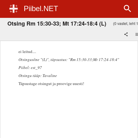
Piibel.NET
Otsing Rm 15:30-33; Mt 17:24-18:4 (L)
(0 vastet, leht 1
ei leitud....
Otsingusõne "(L)"
, täpsustus: "Rm 15:30-33;Mt 17:24-18:4"
Piibel: est_97
Otsingu tüüp: Tavaline
Täpsustage otsingut ja proovige uuesti!