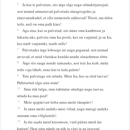
5
Ja kui te palvetate, siis ärge olge nagu silmakirjatsejad,
sest nemad armastavad palvetada sünagoogides ja
tänavanurkadel, et olla inimestele nähtavad! Tõesti, ma ütlen
teile, neil on oma palk käes!
6
Aga sina, kui sa palvetad, siis mine oma kambrisse ja
lukusta uks, palveta oma Isa poole, kes on varjatud, ja su Isa,
kes näeb varjatutki, tasub sulle!
7
Palvetades ärge lobisege nii nagu paganad, sest nemad
arvavad, et neid võetakse kuulda nende sõnaohtruse tõttu.
8
Ärge siis saage nende sarnaseks, sest teie Isa teab, mida
teile vaja läheb, enne kui te teda palute!
9
Teie palvetage siis nõnda: Meie Isa, kes sa oled taevas!
Pühitsetud olgu sinu nimi!
10
Sinu riik tulgu, sinu tahtmine sündigu nagu taevas,
nõnda ka maa peal!
11
Meie igapäevast leiba anna meile tänapäev!
12
Ja anna meile andeks meie võlad, nagu meiegi andeks
anname oma võlglastele!
13
Ja ära saada meid kiusatusse, vaid päästa meid ära
kurjast! [Sest sinu päralt on riik ja vägi ja au igavesti.