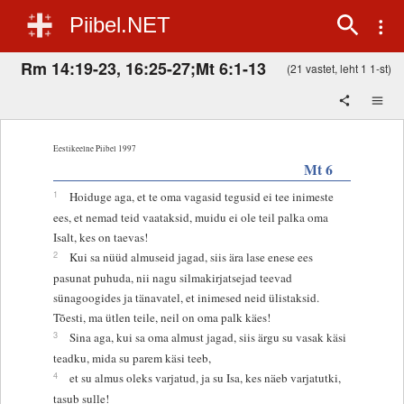
Piibel.NET
Rm 14:19-23, 16:25-27;Mt 6:1-13
(21 vastet, leht 1 1-st)
Eestikeelne Piibel 1997
Mt 6
1
Hoiduge aga, et te oma vagasid tegusid ei tee inimeste
ees, et nemad teid vaataksid, muidu ei ole teil palka oma
Isalt, kes on taevas!
2
Kui sa nüüd almuseid jagad, siis ära lase enese ees
pasunat puhuda, nii nagu silmakirjatsejad teevad
sünagoogides ja tänavatel, et inimesed neid ülistaksid.
Tõesti, ma ütlen teile, neil on oma palk käes!
3
Sina aga, kui sa oma almust jagad, siis ärgu su vasak käsi
teadku, mida su parem käsi teeb,
4
et su almus oleks varjatud, ja su Isa, kes näeb varjatutki,
tasub sulle!