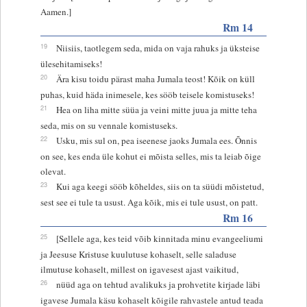
Aamen.]
Rm 14
19
Niisiis, taotlegem seda, mida on vaja rahuks ja üksteise
ülesehitamiseks!
20
Ära kisu toidu pärast maha Jumala teost! Kõik on küll
puhas, kuid häda inimesele, kes sööb teisele komistuseks!
21
Hea on liha mitte süüa ja veini mitte juua ja mitte teha
seda, mis on su vennale komistuseks.
22
Usku, mis sul on, pea iseenese jaoks Jumala ees. Õnnis
on see, kes enda üle kohut ei mõista selles, mis ta leiab õige
olevat.
23
Kui aga keegi sööb kõheldes, siis on ta süüdi mõistetud,
sest see ei tule ta usust. Aga kõik, mis ei tule usust, on patt.
Rm 16
25
[Sellele aga, kes teid võib kinnitada minu evangeeliumi
ja Jeesuse Kristuse kuulutuse kohaselt, selle saladuse
ilmutuse kohaselt, millest on igavesest ajast vaikitud,
26
nüüd aga on tehtud avalikuks ja prohvetite kirjade läbi
igavese Jumala käsu kohaselt kõigile rahvastele antud teada