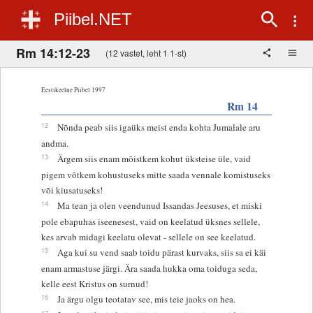
Piibel.NET
Rm 14:12-23
(12 vastet, leht 1 1-st)
Eestikeelne Piibel 1997
Rm 14
12
Nõnda peab siis igaüks meist enda kohta Jumalale aru
andma.
13
Ärgem siis enam mõistkem kohut üksteise üle, vaid
pigem võtkem kohustuseks mitte saada vennale komistuseks
või kiusatuseks!
14
Ma tean ja olen veendunud Issandas Jeesuses, et miski
pole ebapuhas iseenesest, vaid on keelatud üksnes sellele,
kes arvab midagi keelatu olevat - sellele on see keelatud.
15
Aga kui su vend saab toidu pärast kurvaks, siis sa ei käi
enam armastuse järgi. Ära saada hukka oma toiduga seda,
kelle eest Kristus on surnud!
16
Ja ärgu olgu teotatav see, mis teie jaoks on hea.
17