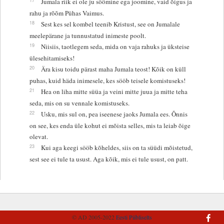
Jumala riik ei ole ju söömine ega joomine, vaid õigus ja
rahu ja rõõm Pühas Vaimus.
18
Sest kes sel kombel teenib Kristust, see on Jumalale
meelepärane ja tunnustatud inimeste poolt.
19
Niisiis, taotlegem seda, mida on vaja rahuks ja üksteise
ülesehitamiseks!
20
Ära kisu toidu pärast maha Jumala teost! Kõik on küll
puhas, kuid häda inimesele, kes sööb teisele komistuseks!
21
Hea on liha mitte süüa ja veini mitte juua ja mitte teha
seda, mis on su vennale komistuseks.
22
Usku, mis sul on, pea iseenese jaoks Jumala ees. Õnnis
on see, kes enda üle kohut ei mõista selles, mis ta leiab õige
olevat.
23
Kui aga keegi sööb kõheldes, siis on ta süüdi mõistetud,
sest see ei tule ta usust. Aga kõik, mis ei tule usust, on patt.
© AD 2005-2022
Eesti Piibliselts