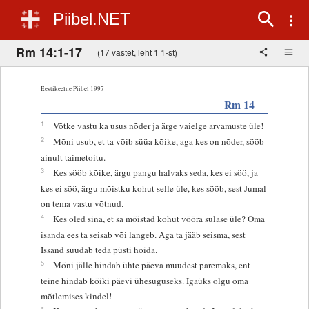
Piibel.NET
Rm 14:1-17
(17 vastet, leht 1 1-st)
Eestikeelne Piibel 1997
Rm 14
1
Võtke vastu ka usus nõder ja ärge vaielge arvamuste üle!
2
Mõni usub, et ta võib süüa kõike, aga kes on nõder, sööb
ainult taimetoitu.
3
Kes sööb kõike, ärgu pangu halvaks seda, kes ei söö, ja
kes ei söö, ärgu mõistku kohut selle üle, kes sööb, sest Jumal
on tema vastu võtnud.
4
Kes oled sina, et sa mõistad kohut võõra sulase üle? Oma
isanda ees ta seisab või langeb. Aga ta jääb seisma, sest
Issand suudab teda püsti hoida.
5
Mõni jälle hindab ühte päeva muudest paremaks, ent
teine hindab kõiki päevi ühesuguseks. Igaüks olgu oma
mõtlemises kindel!
6