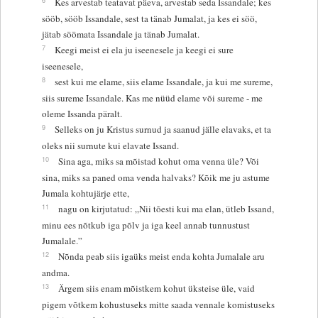
Kes arvestab teatavat päeva, arvestab seda Issandale; kes
sööb, sööb Issandale, sest ta tänab Jumalat, ja kes ei söö,
jätab söömata Issandale ja tänab Jumalat.
7
Keegi meist ei ela ju iseenesele ja keegi ei sure
iseenesele,
8
sest kui me elame, siis elame Issandale, ja kui me sureme,
siis sureme Issandale. Kas me nüüd elame või sureme - me
oleme Issanda päralt.
9
Selleks on ju Kristus surnud ja saanud jälle elavaks, et ta
oleks nii surnute kui elavate Issand.
10
Sina aga, miks sa mõistad kohut oma venna üle? Või
sina, miks sa paned oma venda halvaks? Kõik me ju astume
Jumala kohtujärje ette,
11
nagu on kirjutatud: „Nii tõesti kui ma elan, ütleb Issand,
minu ees nõtkub iga põlv ja iga keel annab tunnustust
Jumalale.”
12
Nõnda peab siis igaüks meist enda kohta Jumalale aru
andma.
13
Ärgem siis enam mõistkem kohut üksteise üle, vaid
pigem võtkem kohustuseks mitte saada vennale komistuseks