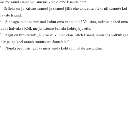
Kas me nüüd elame või sureme - me oleme Issanda päralt.
9
Selleks on ju Kristus surnud ja saanud jälle elavaks, et ta oleks nii surnute kui
elavate Issand.
10
Sina aga, miks sa mõistad kohut oma venna üle? Või sina, miks sa paned oma
venda halvaks? Kõik me ju astume Jumala kohtujärje ette,
11
nagu on kirjutatud: „Nii tõesti kui ma elan, ütleb Issand, minu ees nõtkub iga
põlv ja iga keel annab tunnustust Jumalale.”
12
Nõnda peab siis igaüks meist enda kohta Jumalale aru andma.