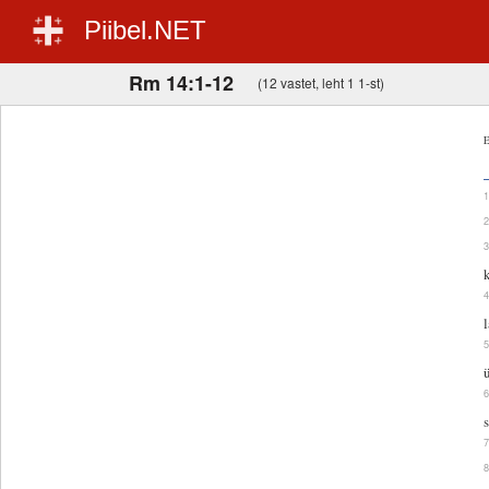
Piibel.NET
Rm 14:1-12
(12 vastet, leht 1 1-st)
E