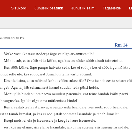
Sisukord
Juhuslik peatükk
Juhuslik salm
Tagasiside
L
estikeelne Piibel 1997
Rm 14
1
Võtke vastu ka usus nõder ja ärge vaielge arvamuste üle!
2
Mõni usub, et ta võib süüa kõike, aga kes on nõder, sööb ainult taimetoitu.
3
Kes sööb kõike, ärgu pangu halvaks seda, kes ei söö, ja kes ei söö, ärgu mõistku
kohut selle üle, kes sööb, sest Jumal on tema vastu võtnud.
4
Kes oled sina, et sa mõistad kohut võõra sulase üle? Oma isanda ees ta seisab võ
langeb. Aga ta jääb seisma, sest Issand suudab teda püsti hoida.
5
Mõni jälle hindab ühte päeva muudest paremaks, ent teine hindab kõiki päevi
ühesuguseks. Igaüks olgu oma mõtlemises kindel!
6
Kes arvestab teatavat päeva, arvestab seda Issandale; kes sööb, sööb Issandale,
sest ta tänab Jumalat, ja kes ei söö, jätab söömata Issandale ja tänab Jumalat.
7
Keegi meist ei ela ju iseenesele ja keegi ei sure iseenesele,
8
sest kui me elame, siis elame Issandale, ja kui me sureme, siis sureme Issandale.