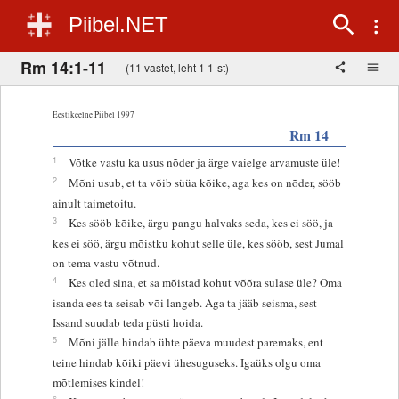
Piibel.NET
Rm 14:1-11
(11 vastet, leht 1 1-st)
Eestikeelne Piibel 1997
Rm 14
1
Võtke vastu ka usus nõder ja ärge vaielge arvamuste üle!
2
Mõni usub, et ta võib süüa kõike, aga kes on nõder, sööb
ainult taimetoitu.
3
Kes sööb kõike, ärgu pangu halvaks seda, kes ei söö, ja
kes ei söö, ärgu mõistku kohut selle üle, kes sööb, sest Jumal
on tema vastu võtnud.
4
Kes oled sina, et sa mõistad kohut võõra sulase üle? Oma
isanda ees ta seisab või langeb. Aga ta jääb seisma, sest
Issand suudab teda püsti hoida.
5
Mõni jälle hindab ühte päeva muudest paremaks, ent
teine hindab kõiki päevi ühesuguseks. Igaüks olgu oma
mõtlemises kindel!
6