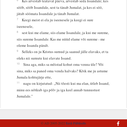
Kes arvestab teatavat päeva, arvestab seda Issandale; kes
sööb, sööb Issandale, sest ta tänab Jumalat, ja kes ei söö,
jätab söömata Issandale ja tänab Jumalat.
7
Keegi meist ei ela ju iseenesele ja keegi ei sure
iseenesele,
8
sest kui me elame, siis elame Issandale, ja kui me sureme,
siis sureme Issandale. Kas me nüüd elame või sureme - me
oleme Issanda päralt.
9
Selleks on ju Kristus surnud ja saanud jälle elavaks, et ta
oleks nii surnute kui elavate Issand.
10
Sina aga, miks sa mõistad kohut oma venna üle? Või
sina, miks sa paned oma venda halvaks? Kõik me ju astume
Jumala kohtujärje ette,
11
nagu on kirjutatud: „Nii tõesti kui ma elan, ütleb Issand,
minu ees nõtkub iga põlv ja iga keel annab tunnustust
Jumalale.”
© AD 2005-2022
Eesti Piibliselts