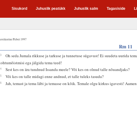
Sisukord
Juhuslik peatükk
Juhuslik salm
Tagasiside
L
estikeelne Piibel 1997
Rm 11
33
Oh seda Jumala rikkuse ja tarkuse ja tunnetuse sügavust! Ei suudeta uurida tem
kohtumõistmisi ega jälgida tema teed!
34
Sest kes on ära tundnud Issanda meele? Või kes on olnud talle nõuandjaks?
35
Või kes on talle midagi enne andnud, et talle tuleks tasuda?
36
Jah, temast ja tema läbi ja temasse on kõik. Temale olgu kirkus igavesti! Aamen