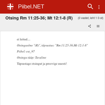
Piibel.NET
Otsing Rm 11:25-36; Mt 12:1-8 (R)
(0 vastet, leht 1 0-st)
ei leitud....
Otsingusõne "(R)"
, täpsustus: "Rm 11:25-36;Mt 12:1-8"
Piibel: est_97
Otsingu tüüp: Tavaline
Täpsustage otsingut ja proovige uuesti!