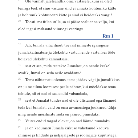
Ole varmalt järeleandlik oma vastasele, kuni sa oled
temaga teel, et sinu vastane sind ei annaks kohtuniku kätte
ja kohtunik kohtuteenri kätte ja sind ei heidetaks vangi!
26
Tõesti, ma ütlen sulle, sa ei pääse sealt enne välja, kui
oled tagasi maksnud viimsegi veeringu.
Rm 1
18
Jah, Jumala viha ilmub taevast inimeste igasuguse
jumalakartmatuse ja ülekohtu vastu, nende vastu, kes tõde
hoiavad ülekohtu kammitsais,
19
sest et see, mida teatakse Jumalast, on nende keskel
avalik, Jumal on seda neile avaldanud.
20
Tema nähtamatu olemus, tema jäädav vägi ja jumalikkus
on ju maailma loomisest peale nähtav, kui mõeldakse tema
tehtule, nii et nad ei saa endid vabandada,
21
sest et Jumalat tundes nad ei ole ülistanud ega tänanud
teda kui Jumalat, vaid on oma arvamustega jooksnud tühja
ning nende mõistmatu süda on jäänud pimedaks.
22
Väites endid targad olevat, on nad läinud rumalaks
23
ja on kadumatu Jumala kirkuse vahetanud kaduva
inimese ja lindude ja neljajalgsete ja roomajate kujutistega.