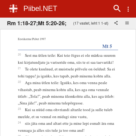
Piibel.NET
Rm 1:18-27;Mt 5:20-26;
(17 vastet, leht 1 1-st)
Eestikeelne Piibel 1997
Mt 5
20
Sest ma ütlen teile: Kui teie õigus ei ole märksa suurem
kui kirjatundjate ja variseride oma, siis te ei saa taevariiki!
21
Te olete kuulnud, et muistsele põlvele on öeldud: Sa ei
tohi tappa! ja igaüks, kes tapab, peab minema kohtu alla.
22
Aga mina ütlen teile: Igaüks, kes oma venna peale
vihastab, peab minema kohtu alla, kes aga oma vennale
ütleb: „Tola!”, peab minema ülemkohtu alla, kes aga ütleb:
„Sina jäle!”, peab minema tulepõrgusse.
23
Kui sa nüüd oma ohvriandi altarile tood ja sulle tuleb
meelde, et su vennal on midagi sinu vastu,
24
siis jäta oma and altari ette ja mine lepi esmalt ära oma
vennaga ja alles siis tule ja too oma and!
25