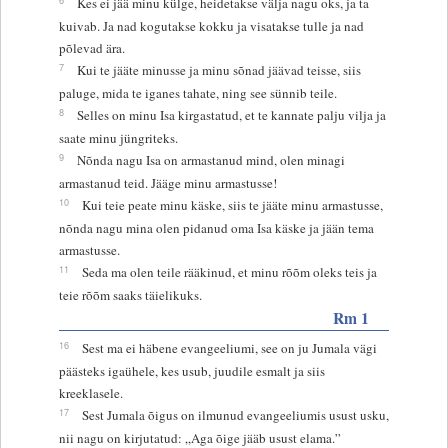
Kes ei jää minu külge, heidetakse välja nagu oks, ja ta
kuivab. Ja nad kogutakse kokku ja visatakse tulle ja nad
põlevad ära.
7
Kui te jääte minusse ja minu sõnad jäävad teisse, siis
paluge, mida te iganes tahate, ning see sünnib teile.
8
Selles on minu Isa kirgastatud, et te kannate palju vilja ja
saate minu jüngriteks.
9
Nõnda nagu Isa on armastanud mind, olen minagi
armastanud teid. Jääge minu armastusse!
10
Kui teie peate minu käske, siis te jääte minu armastusse,
nõnda nagu mina olen pidanud oma Isa käske ja jään tema
armastusse.
11
Seda ma olen teile rääkinud, et minu rõõm oleks teis ja
teie rõõm saaks täielikuks.
Rm 1
16
Sest ma ei häbene evangeeliumi, see on ju Jumala vägi
päästeks igaühele, kes usub, juudile esmalt ja siis
kreeklasele.
17
Sest Jumala õigus on ilmunud evangeeliumis usust usku,
nii nagu on kirjutatud: „Aga õige jääb usust elama.”