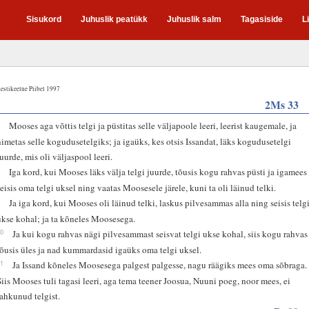
Sisukord
Juhuslik peatükk
Juhuslik salm
Tagasiside
L
estikeelne Piibel 1997
2Ms 33
7
Mooses aga võttis telgi ja püstitas selle väljapoole leeri, leerist kaugemale, ja
nimetas selle kogudusetelgiks; ja igaüks, kes otsis Issandat, läks kogudusetelgi
juurde, mis oli väljaspool leeri.
8
Iga kord, kui Mooses läks välja telgi juurde, tõusis kogu rahvas püsti ja igamees
seisis oma telgi uksel ning vaatas Moosesele järele, kuni ta oli läinud telki.
9
Ja iga kord, kui Mooses oli läinud telki, laskus pilvesammas alla ning seisis telg
ukse kohal; ja ta kõneles Moosesega.
10
Ja kui kogu rahvas nägi pilvesammast seisvat telgi ukse kohal, siis kogu rahvas
tõusis üles ja nad kummardasid igaüks oma telgi uksel.
11
Ja Issand kõneles Moosesega palgest palgesse, nagu räägiks mees oma sõbraga.
Siis Mooses tuli tagasi leeri, aga tema teener Joosua, Nuuni poeg, noor mees, ei
lahkunud telgist.