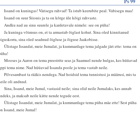
Ps 99
1
Issand on kuningas! Värisegu rahvad! Ta istub keerubite peal. Vabisegu maa!
2
Issand on suur Siionis ja ta on kõrge üle kõigi rahvaste.
3
Andku nad au sinu suurele ja kardetavale nimele: see on püha!
4
Ja kuninga võimsus on, et ta armastab õiglast kohut. Sina oled kinnitanud
õiguskorra, sina oled seadnud õigluse ja õiguse Jaakobisse.
5
Ülistage Issandat, meie Jumalat, ja kummardage tema jalgade järi ette: tema on
püha!
6
Mooses ja Aaron on tema preestrite seas ja Saamuel nende hulgas, kes hüüavad
appi tema nime. Nad hüüavad Issanda poole ja tema vastab neile.
7
Pilvesambast ta rääkis nendega. Nad hoidsid tema tunnistusi ja määrusi, mis ta
neile oli andnud.
8
Sina, Issand, meie Jumal, vastasid neile; sina olid neile Jumalaks, kes annab
andeks, ja maksab neile kätte nende tegude eest.
9
Ülistage Issandat, meie Jumalat, ja kummardage tema püha mäe ette! Sest püha
on Issand, meie Jumal!