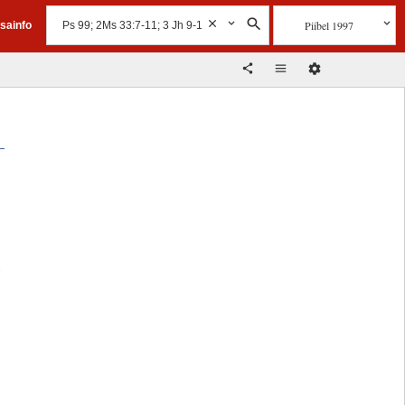
Piibel 1997
isainfo
i