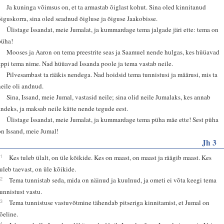
4
Ja kuninga võimsus on, et ta armastab õiglast kohut. Sina oled kinnitanud
õiguskorra, sina oled seadnud õigluse ja õiguse Jaakobisse.
5
Ülistage Issandat, meie Jumalat, ja kummardage tema jalgade järi ette: tema on
püha!
6
Mooses ja Aaron on tema preestrite seas ja Saamuel nende hulgas, kes hüüavad
appi tema nime. Nad hüüavad Issanda poole ja tema vastab neile.
7
Pilvesambast ta rääkis nendega. Nad hoidsid tema tunnistusi ja määrusi, mis ta
neile oli andnud.
8
Sina, Issand, meie Jumal, vastasid neile; sina olid neile Jumalaks, kes annab
andeks, ja maksab neile kätte nende tegude eest.
9
Ülistage Issandat, meie Jumalat, ja kummardage tema püha mäe ette! Sest püha
on Issand, meie Jumal!
Jh 3
31
Kes tuleb ülalt, on üle kõikide. Kes on maast, on maast ja räägib maast. Kes
tuleb taevast, on üle kõikide.
32
Tema tunnistab seda, mida on näinud ja kuulnud, ja ometi ei võta keegi tema
tunnistust vastu.
33
Tema tunnistuse vastuvõtmine tähendab pitseriga kinnitamist, et Jumal on
tõeline.
34