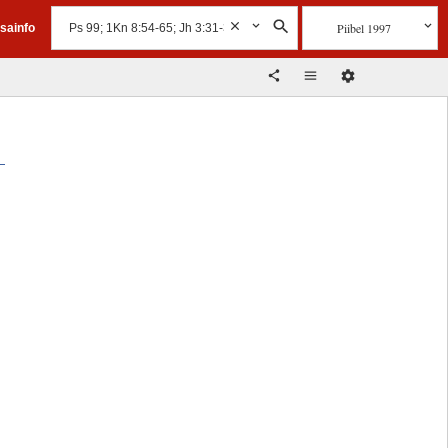
Piibel 1997
isainfo