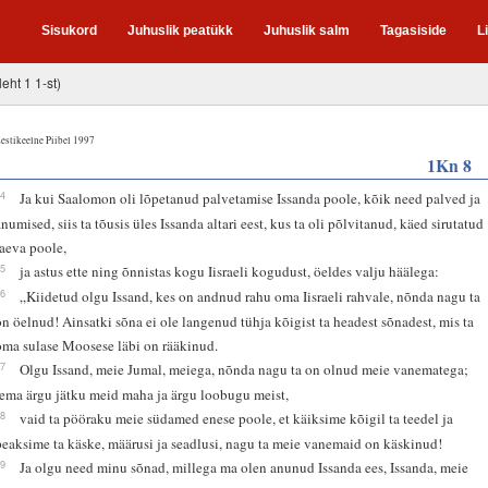
Sisukord
Juhuslik peatükk
Juhuslik salm
Tagasiside
L
leht 1 1-st)
estikeelne Piibel 1997
1Kn 8
54
Ja kui Saalomon oli lõpetanud palvetamise Issanda poole, kõik need palved ja
anumised, siis ta tõusis üles Issanda altari eest, kus ta oli põlvitanud, käed sirutatud
taeva poole,
55
ja astus ette ning õnnistas kogu Iisraeli kogudust, öeldes valju häälega:
56
„Kiidetud olgu Issand, kes on andnud rahu oma Iisraeli rahvale, nõnda nagu ta
on öelnud! Ainsatki sõna ei ole langenud tühja kõigist ta headest sõnadest, mis ta
oma sulase Moosese läbi on rääkinud.
57
Olgu Issand, meie Jumal, meiega, nõnda nagu ta on olnud meie vanematega;
tema ärgu jätku meid maha ja ärgu loobugu meist,
58
vaid ta pööraku meie südamed enese poole, et käiksime kõigil ta teedel ja
peaksime ta käske, määrusi ja seadlusi, nagu ta meie vanemaid on käskinud!
59
Ja olgu need minu sõnad, millega ma olen anunud Issanda ees, Issanda, meie