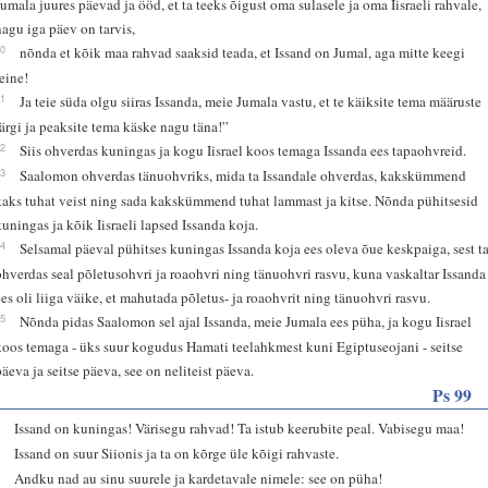
Jumala juures päevad ja ööd, et ta teeks õigust oma sulasele ja oma Iisraeli rahvale,
nagu iga päev on tarvis,
60
nõnda et kõik maa rahvad saaksid teada, et Issand on Jumal, aga mitte keegi
teine!
61
Ja teie süda olgu siiras Issanda, meie Jumala vastu, et te käiksite tema määruste
järgi ja peaksite tema käske nagu täna!”
62
Siis ohverdas kuningas ja kogu Iisrael koos temaga Issanda ees tapaohvreid.
63
Saalomon ohverdas tänuohvriks, mida ta Issandale ohverdas, kakskümmend
kaks tuhat veist ning sada kakskümmend tuhat lammast ja kitse. Nõnda pühitsesid
kuningas ja kõik Iisraeli lapsed Issanda koja.
64
Selsamal päeval pühitses kuningas Issanda koja ees oleva õue keskpaiga, sest t
ohverdas seal põletusohvri ja roaohvri ning tänuohvri rasvu, kuna vaskaltar Issanda
ees oli liiga väike, et mahutada põletus- ja roaohvrit ning tänuohvri rasvu.
65
Nõnda pidas Saalomon sel ajal Issanda, meie Jumala ees püha, ja kogu Iisrael
koos temaga - üks suur kogudus Hamati teelahkmest kuni Egiptuseojani - seitse
päeva ja seitse päeva, see on neliteist päeva.
Ps 99
1
Issand on kuningas! Värisegu rahvad! Ta istub keerubite peal. Vabisegu maa!
2
Issand on suur Siionis ja ta on kõrge üle kõigi rahvaste.
3
Andku nad au sinu suurele ja kardetavale nimele: see on püha!