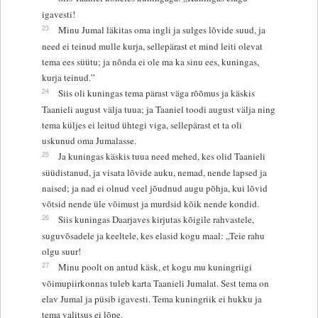
igavesti!
23
Minu Jumal läkitas oma ingli ja sulges lõvide suud, ja
need ei teinud mulle kurja, sellepärast et mind leiti olevat
tema ees süütu; ja nõnda ei ole ma ka sinu ees, kuningas,
kurja teinud.”
24
Siis oli kuningas tema pärast väga rõõmus ja käskis
Taanieli august välja tuua; ja Taaniel toodi august välja ning
tema küljes ei leitud ühtegi viga, sellepärast et ta oli
uskunud oma Jumalasse.
25
Ja kuningas käskis tuua need mehed, kes olid Taanieli
süüdistanud, ja visata lõvide auku, nemad, nende lapsed ja
naised; ja nad ei olnud veel jõudnud augu põhja, kui lõvid
võtsid nende üle võimust ja murdsid kõik nende kondid.
26
Siis kuningas Daarjaves kirjutas kõigile rahvastele,
suguvõsadele ja keeltele, kes elasid kogu maal: „Teie rahu
olgu suur!
27
Minu poolt on antud käsk, et kogu mu kuningriigi
võimupiirkonnas tuleb karta Taanieli Jumalat. Sest tema on
elav Jumal ja püsib igavesti. Tema kuningriik ei hukku ja
tema valitsus ei lõpe.