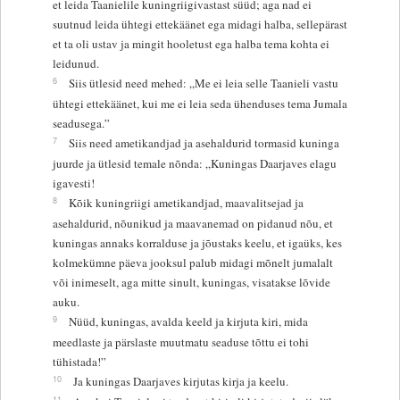
et leida Taanielile kuningriigivastast süüd; aga nad ei
suutnud leida ühtegi ettekäänet ega midagi halba, sellepärast
et ta oli ustav ja mingit hooletust ega halba tema kohta ei
leidunud.
6
Siis ütlesid need mehed: „Me ei leia selle Taanieli vastu
ühtegi ettekäänet, kui me ei leia seda ühenduses tema Jumala
seadusega.”
7
Siis need ametikandjad ja asehaldurid tormasid kuninga
juurde ja ütlesid temale nõnda: „Kuningas Daarjaves elagu
igavesti!
8
Kõik kuningriigi ametikandjad, maavalitsejad ja
asehaldurid, nõunikud ja maavanemad on pidanud nõu, et
kuningas annaks korralduse ja jõustaks keelu, et igaüks, kes
kolmekümne päeva jooksul palub midagi mõnelt jumalalt
või inimeselt, aga mitte sinult, kuningas, visatakse lõvide
auku.
9
Nüüd, kuningas, avalda keeld ja kirjuta kiri, mida
meedlaste ja pärslaste muutmatu seaduse tõttu ei tohi
tühistada!”
10
Ja kuningas Daarjaves kirjutas kirja ja keelu.
11