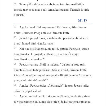
28
Tema päästab ja vabastab, tema teeb tunnustähti ja
imesid taevas ja maa peal, tema, kes päästis Taanieli lõvide
küüsist.”
Mt 17
22
Aga kui nad olid kogunenud Galileasse, ütles Jeesus
neile: „Inimese Poeg antakse inimeste kätte
23
ja nad tapavad tema ja kolmandal päeval äratatakse ta
üles.” Ja nad jäid väga kurvaks.
24
Kui nad siis Kapernauma tulid, astusid Peetruse juurde
templimaksu kogujad ja ütlesid: „Kas teie Õpetaja
templimaksu ei maksa?”
25
Peetrus vastas: „Küll ta maksab.” Ja kui ta koju tuli,
ennetas Jeesus teda ja küsis: „Mis sa arvad, Siimon, kelle
käest võtavad kuningad maa peal tolli või pearaha? Kas oma
poegadelt või võõrastelt?”
26
Aga kui Peetrus ütles: „Võõrastelt”, lausus Jeesus talle:
„Siis on pojad vabad.
27
Aga et me neid ei ärritaks, mine järvele, heida õng sisse
ja võta esimene kala, mis üles tuleb! Ja kui sa tema suu avad,