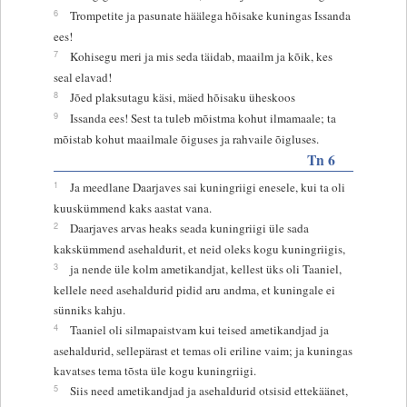
6
Trompetite ja pasunate häälega hõisake kuningas Issanda
ees!
7
Kohisegu meri ja mis seda täidab, maailm ja kõik, kes
seal elavad!
8
Jõed plaksutagu käsi, mäed hõisaku üheskoos
9
Issanda ees! Sest ta tuleb mõistma kohut ilmamaale; ta
mõistab kohut maailmale õiguses ja rahvaile õigluses.
Tn 6
1
Ja meedlane Daarjaves sai kuningriigi enesele, kui ta oli
kuuskümmend kaks aastat vana.
2
Daarjaves arvas heaks seada kuningriigi üle sada
kakskümmend asehaldurit, et neid oleks kogu kuningriigis,
3
ja nende üle kolm ametikandjat, kellest üks oli Taaniel,
kellele need asehaldurid pidid aru andma, et kuningale ei
sünniks kahju.
4
Taaniel oli silmapaistvam kui teised ametikandjad ja
asehaldurid, sellepärast et temas oli eriline vaim; ja kuningas
kavatses tema tõsta üle kogu kuningriigi.
5
Siis need ametikandjad ja asehaldurid otsisid ettekäänet,