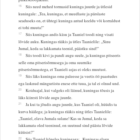
16
Siis need mehed tormasid kuninga juurde ja ütlesid
kuningale: „Tea, kuningas, et meedlaste ja pärslaste
seaduseks on, et ühtegi kuninga antud keeldu või korraldust
ei tohi muuta!”
17
Siis kuningas andis käsu ja Taaniel toodi ning visati
lõvide auku. Kuningas rääkis ja ütles Taanielile: „Sinu
Jumal, keda sa lakkamata teenid, päästku sind!”
18
Siis toodi kivi ja pandi augu suule, ja kuningas pitseeris
selle oma pitserisõrmusega ja oma suurnike
pitserisõrmustega, et Taanieli asjas ei oleks muutust.
19
Siis läks kuningas oma paleesse ja veetis öö paastudes
ega lasknud mänguriistu enese ette tuua, ja tal ei olnud und.
20
Koiduajal, kui valgeks oli läinud, kuningas tõusis ja
läks kiiresti lõvide augu juurde.
21
Ja kui ta jõudis augu juurde, kus Taaniel oli, hüüdis ta
kurva häälega; ja kuningas rääkis ning ütles Taanielile:
„Taaniel, elava Jumala sulane! Kas su Jumal, keda sa
lakkamata oled teeninud, on suutnud sind päästa lõvide
küüsist?”
22
Siis Taaniel kõneles kuningaga: „Kuningas elagu