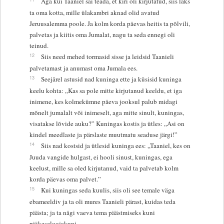
Aga kui Taaniel sai teada, et kiri oli kirjutatud, siis läks
ta oma kotta, mille ülakambri aknad olid avatud
Jeruusalemma poole. Ja kolm korda päevas heitis ta põlvili,
palvetas ja kiitis oma Jumalat, nagu ta seda ennegi oli
teinud.
12
Siis need mehed tormasid sisse ja leidsid Taanieli
palvetamast ja anumast oma Jumala ees.
13
Seejärel astusid nad kuninga ette ja küsisid kuninga
keelu kohta: „Kas sa pole mitte kirjutanud keeldu, et iga
inimene, kes kolmekümne päeva jooksul palub midagi
mõnelt jumalalt või inimeselt, aga mitte sinult, kuningas,
visatakse lõvide auku?” Kuningas kostis ja ütles: „Asi on
kindel meedlaste ja pärslaste muutmatu seaduse järgi!”
14
Siis nad kostsid ja ütlesid kuninga ees: „Taaniel, kes on
Juuda vangide hulgast, ei hooli sinust, kuningas, ega
keelust, mille sa oled kirjutanud, vaid ta palvetab kolm
korda päevas oma palvet.”
15
Kui kuningas seda kuulis, siis oli see temale väga
ebameeldiv ja ta oli mures Taanieli pärast, kuidas teda
päästa; ja ta nägi vaeva tema päästmiseks kuni
päikeseloojakuni.