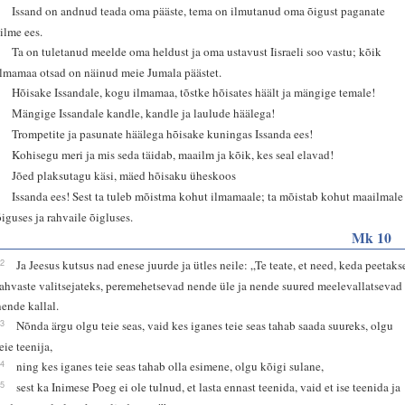
2
Issand on andnud teada oma pääste, tema on ilmutanud oma õigust paganate
silme ees.
3
Ta on tuletanud meelde oma heldust ja oma ustavust Iisraeli soo vastu; kõik
ilmamaa otsad on näinud meie Jumala päästet.
4
Hõisake Issandale, kogu ilmamaa, tõstke hõisates häält ja mängige temale!
5
Mängige Issandale kandle, kandle ja laulude häälega!
6
Trompetite ja pasunate häälega hõisake kuningas Issanda ees!
7
Kohisegu meri ja mis seda täidab, maailm ja kõik, kes seal elavad!
8
Jõed plaksutagu käsi, mäed hõisaku üheskoos
9
Issanda ees! Sest ta tuleb mõistma kohut ilmamaale; ta mõistab kohut maailmale
õiguses ja rahvaile õigluses.
Mk 10
42
Ja Jeesus kutsus nad enese juurde ja ütles neile: „Te teate, et need, keda peetaks
rahvaste valitsejateks, peremehetsevad nende üle ja nende suured meelevallatsevad
nende kallal.
43
Nõnda ärgu olgu teie seas, vaid kes iganes teie seas tahab saada suureks, olgu
eie teenija,
44
ning kes iganes teie seas tahab olla esimene, olgu kõigi sulane,
45
sest ka Inimese Poeg ei ole tulnud, et lasta ennast teenida, vaid et ise teenida ja