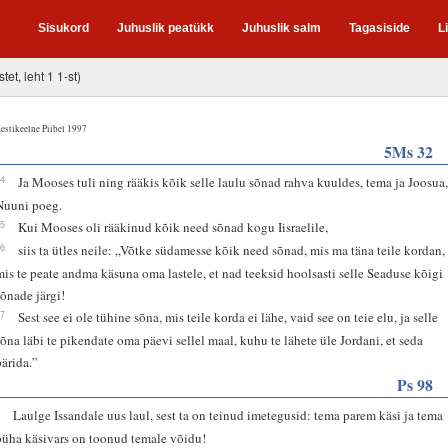
Sisukord
Juhuslik peatükk
Juhuslik salm
Tagasiside
L
tet, leht 1 1-st)
estikeelne Piibel 1997
5Ms 32
44
Ja Mooses tuli ning rääkis kõik selle laulu sõnad rahva kuuldes, tema ja Joosua
Nuuni poeg.
45
Kui Mooses oli rääkinud kõik need sõnad kogu Iisraelile,
46
siis ta ütles neile: „Võtke südamesse kõik need sõnad, mis ma täna teile kordan,
mis te peate andma käsuna oma lastele, et nad teeksid hoolsasti selle Seaduse kõigi
sõnade järgi!
47
Sest see ei ole tühine sõna, mis teile korda ei lähe, vaid see on teie elu, ja selle
sõna läbi te pikendate oma päevi sellel maal, kuhu te lähete üle Jordani, et seda
pärida.”
Ps 98
1
Laulge Issandale uus laul, sest ta on teinud imetegusid: tema parem käsi ja tema
püha käsivars on toonud temale võidu!