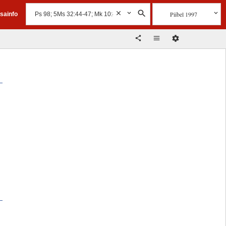
Piibel 1997
isainfo
,