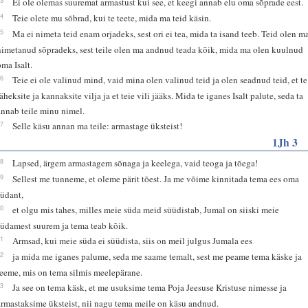
Ei ole olemas suuremat armastust kui see, et keegi annab elu oma sõprade eest.
14
Teie olete mu sõbrad, kui te teete, mida ma teid käsin.
15
Ma ei nimeta teid enam orjadeks, sest ori ei tea, mida ta isand teeb. Teid olen m
nimetanud sõpradeks, sest teile olen ma andnud teada kõik, mida ma olen kuulnud
oma Isalt.
16
Teie ei ole valinud mind, vaid mina olen valinud teid ja olen seadnud teid, et te
läheksite ja kannaksite vilja ja et teie vili jääks. Mida te iganes Isalt palute, seda ta
annab teile minu nimel.
17
Selle käsu annan ma teile: armastage üksteist!
1Jh 3
18
Lapsed, ärgem armastagem sõnaga ja keelega, vaid teoga ja tõega!
19
Sellest me tunneme, et oleme pärit tõest. Ja me võime kinnitada tema ees oma
südant,
20
et olgu mis tahes, milles meie süda meid süüdistab, Jumal on siiski meie
südamest suurem ja tema teab kõik.
21
Armsad, kui meie süda ei süüdista, siis on meil julgus Jumala ees
22
ja mida me iganes palume, seda me saame temalt, sest me peame tema käske ja
teeme, mis on tema silmis meelepärane.
23
Ja see on tema käsk, et me usuksime tema Poja Jeesuse Kristuse nimesse ja
armastaksime üksteist, nii nagu tema meile on käsu andnud.