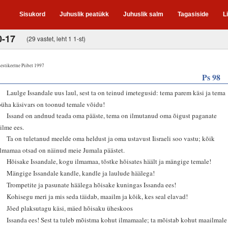
Sisukord
Juhuslik peatükk
Juhuslik salm
Tagasiside
L
0-17
(29 vastet, leht 1 1-st)
estikeelne Piibel 1997
Ps 98
1
Laulge Issandale uus laul, sest ta on teinud imetegusid: tema parem käsi ja tema
püha käsivars on toonud temale võidu!
2
Issand on andnud teada oma pääste, tema on ilmutanud oma õigust paganate
silme ees.
3
Ta on tuletanud meelde oma heldust ja oma ustavust Iisraeli soo vastu; kõik
ilmamaa otsad on näinud meie Jumala päästet.
4
Hõisake Issandale, kogu ilmamaa, tõstke hõisates häält ja mängige temale!
5
Mängige Issandale kandle, kandle ja laulude häälega!
6
Trompetite ja pasunate häälega hõisake kuningas Issanda ees!
7
Kohisegu meri ja mis seda täidab, maailm ja kõik, kes seal elavad!
8
Jõed plaksutagu käsi, mäed hõisaku üheskoos
9
Issanda ees! Sest ta tuleb mõistma kohut ilmamaale; ta mõistab kohut maailmale