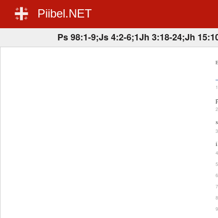
Piibel.NET
Ps 98:1-9;Js 4:2-6;1Jh 3:18-24;Jh 15:1
E