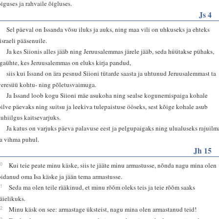
õiguses ja rahvaile õigluses.
Js 4
2
Sel päeval on Issanda võsu iluks ja auks, ning maa vili on uhkuseks ja ehteks
Iisraeli pääsenuile.
3
Ja kes Siionis alles jääb ning Jeruusalemmas järele jääb, seda hüütakse pühaks,
igaühte, kes Jeruusalemmas on eluks kirja pandud,
4
siis kui Issand on ära pesnud Siioni tütarde saasta ja uhtunud Jeruusalemmast ta
veresüü kohtu- ning põletusvaimuga.
5
Ja Issand loob kogu Siioni mäe asukoha ning sealse kogunemispaiga kohale
pilve päevaks ning suitsu ja leekiva tulepaistuse ööseks, sest kõige kohale asub
auhiilgus kaitsevarjuks.
6
Ja katus on varjuks päeva palavuse eest ja pelgupaigaks ning ulualuseks rajuilm
ja vihma puhul.
Jh 15
10
Kui teie peate minu käske, siis te jääte minu armastusse, nõnda nagu mina olen
pidanud oma Isa käske ja jään tema armastusse.
11
Seda ma olen teile rääkinud, et minu rõõm oleks teis ja teie rõõm saaks
täielikuks.
12
Minu käsk on see: armastage üksteist, nagu mina olen armastanud teid!
13