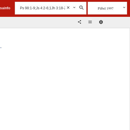
Piibel 1997
isainfo