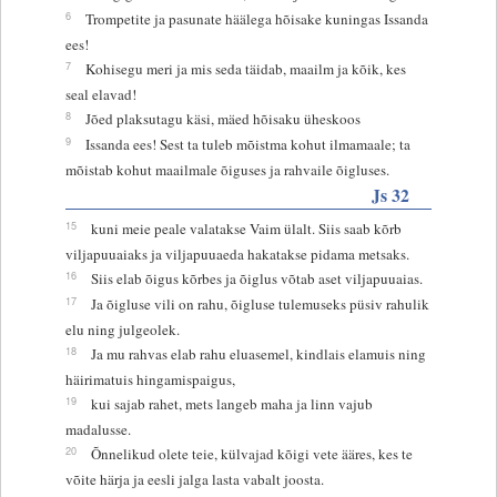
6
Trompetite ja pasunate häälega hõisake kuningas Issanda
ees!
7
Kohisegu meri ja mis seda täidab, maailm ja kõik, kes
seal elavad!
8
Jõed plaksutagu käsi, mäed hõisaku üheskoos
9
Issanda ees! Sest ta tuleb mõistma kohut ilmamaale; ta
mõistab kohut maailmale õiguses ja rahvaile õigluses.
Js 32
15
kuni meie peale valatakse Vaim ülalt. Siis saab kõrb
viljapuuaiaks ja viljapuuaeda hakatakse pidama metsaks.
16
Siis elab õigus kõrbes ja õiglus võtab aset viljapuuaias.
17
Ja õigluse vili on rahu, õigluse tulemuseks püsiv rahulik
elu ning julgeolek.
18
Ja mu rahvas elab rahu eluasemel, kindlais elamuis ning
häirimatuis hingamispaigus,
19
kui sajab rahet, mets langeb maha ja linn vajub
madalusse.
20
Õnnelikud olete teie, külvajad kõigi vete ääres, kes te
võite härja ja eesli jalga lasta vabalt joosta.