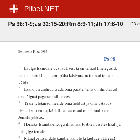
Piibel.NET
Ps 98:1-9;Js 32:15-20;Rm 8:9-11;Jh 17:6-10
(23 va
Eestikeelne Piibel 1997
Ps 98
1
Laulge Issandale uus laul, sest ta on teinud imetegusid:
tema parem käsi ja tema püha käsivars on toonud temale
võidu!
2
Issand on andnud teada oma pääste, tema on ilmutanud
oma õigust paganate silme ees.
3
Ta on tuletanud meelde oma heldust ja oma ustavust
Iisraeli soo vastu; kõik ilmamaa otsad on näinud meie
Jumala päästet.
4
Hõisake Issandale, kogu ilmamaa, tõstke hõisates häält ja
mängige temale!
5
Mängige Issandale kandle, kandle ja laulude häälega!