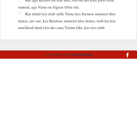
surnud, aga Vaim on õiguse tõttu elu.
11
Kui nüüd teis elab selle Vaim, kes Jeesuse surnuist üles
äratas, siis see, kes Kristuse surnuist üles äratas, teeb ka teie
surelikud ihud elavaks oma Vaimu läbi, kes teis elab.
© AD 2005-2022
Eesti Piibliselts