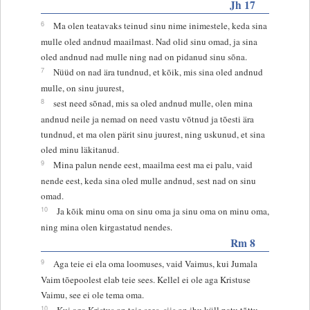
Jh 17
6
Ma olen teatavaks teinud sinu nime inimestele, keda sina
mulle oled andnud maailmast. Nad olid sinu omad, ja sina
oled andnud nad mulle ning nad on pidanud sinu sõna.
7
Nüüd on nad ära tundnud, et kõik, mis sina oled andnud
mulle, on sinu juurest,
8
sest need sõnad, mis sa oled andnud mulle, olen mina
andnud neile ja nemad on need vastu võtnud ja tõesti ära
tundnud, et ma olen pärit sinu juurest, ning uskunud, et sina
oled minu läkitanud.
9
Mina palun nende eest, maailma eest ma ei palu, vaid
nende eest, keda sina oled mulle andnud, sest nad on sinu
omad.
10
Ja kõik minu oma on sinu oma ja sinu oma on minu oma,
ning mina olen kirgastatud nendes.
Rm 8
9
Aga teie ei ela oma loomuses, vaid Vaimus, kui Jumala
Vaim tõepoolest elab teie sees. Kellel ei ole aga Kristuse
Vaimu, see ei ole tema oma.
10
Kui aga Kristus on teie sees, siis on ihu küll patu tõttu