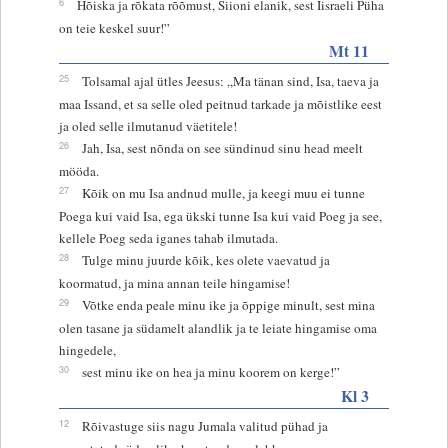
6
Hõiska ja rõkata rõõmust, Siioni elanik, sest Iisraeli Püha
on teie keskel suur!”
Mt 11
25
Tolsamal ajal ütles Jeesus: „Ma tänan sind, Isa, taeva ja
maa Issand, et sa selle oled peitnud tarkade ja mõistlike eest
ja oled selle ilmutanud väetitele!
26
Jah, Isa, sest nõnda on see sündinud sinu head meelt
mööda.
27
Kõik on mu Isa andnud mulle, ja keegi muu ei tunne
Poega kui vaid Isa, ega ükski tunne Isa kui vaid Poeg ja see,
kellele Poeg seda iganes tahab ilmutada.
28
Tulge minu juurde kõik, kes olete vaevatud ja
koormatud, ja mina annan teile hingamise!
29
Võtke enda peale minu ike ja õppige minult, sest mina
olen tasane ja südamelt alandlik ja te leiate hingamise oma
hingedele,
30
sest minu ike on hea ja minu koorem on kerge!”
Kl 3
12
Rõivastuge siis nagu Jumala valitud pühad ja