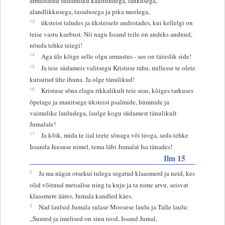
armastatud südamliku kaastundega, lahkusega,
alandlikkusega, tasadusega ja pika meelega,
13
üksteist taludes ja üksteisele andestades, kui kellelgi on
teise vastu kaebust. Nii nagu Issand teile on andeks andnud,
nõnda tehke teiegi!
14
Aga üle kõige selle olgu armastus - see on täiuslik side!
15
Ja teie südameis valitsegu Kristuse rahu, millesse te olete
kutsutud ühe ihuna. Ja olge tänulikud!
16
Kristuse sõna elagu rikkalikult teie seas, kõiges tarkuses
õpetage ja manitsege üksteist psalmide, hümnide ja
vaimulike lauludega, laulge kogu südamest tänulikult
Jumalale!
17
Ja kõik, mida te iial teete sõnaga või teoga, seda tehke
Issanda Jeesuse nimel, tema läbi Jumalat Isa tänades!
Ilm 15
2
Ja ma nägin otsekui tulega segatud klaasmerd ja neid, kes
olid võitnud metsalise ning ta kuju ja ta nime arvu, seisvat
klaasmere ääres, Jumala kandled käes.
3
Nad laulsid Jumala sulase Moosese laulu ja Talle laulu:
„Suured ja imelised on sinu teod, Issand Jumal,