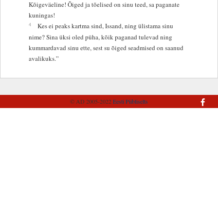
Kõigeväeline! Õiged ja tõelised on sinu teed, sa paganate
kuningas!
4
Kes ei peaks kartma sind, Issand, ning ülistama sinu
nime? Sina üksi oled püha, kõik paganad tulevad ning
kummardavad sinu ette, sest su õiged seadmised on saanud
avalikuks.”
© AD 2005-2022
Eesti Piibliselts