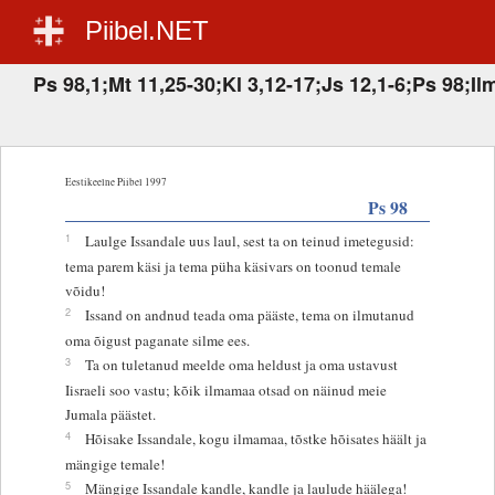
Piibel.NET
Ps 98,1;Mt 11,25-30;Kl 3,12-17;Js 12,1-6;Ps 98;Il
Eestikeelne Piibel 1997
Ps 98
1
Laulge Issandale uus laul, sest ta on teinud imetegusid:
tema parem käsi ja tema püha käsivars on toonud temale
võidu!
2
Issand on andnud teada oma pääste, tema on ilmutanud
oma õigust paganate silme ees.
3
Ta on tuletanud meelde oma heldust ja oma ustavust
Iisraeli soo vastu; kõik ilmamaa otsad on näinud meie
Jumala päästet.
4
Hõisake Issandale, kogu ilmamaa, tõstke hõisates häält ja
mängige temale!
5
Mängige Issandale kandle, kandle ja laulude häälega!