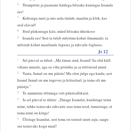
6
Trompetite ja pasunate häälega hõisake kuningas Issanda
ees!
7
Kohisegu meri ja mis seda täidab, maailm ja kõik, kes
seal elavad!
8
Jõed plaksutagu käsi, mäed hõisaku üheskoos
9
Issanda ees! Sest ta tuleb mõistma kohut ilmamaale; ta
mõistab kohut maailmale õiguses ja rahvaile õigluses.
Js 12
1
Sel päeval sa ütled: „Ma tänan sind, Issand! Sa olid küll
vihane minule, aga su viha pöördus ja sa trööstisid mind.
2
Vaata, Jumal on mu pääste! Ma olen julge ega karda, sest
Issand Jumal on mu tugevus ja kiituslaul, ja tema oli mu
päästja.”
3
Te ammutate rõõmuga vett päästeallikaist.
4
Ja sel päeval te ütlete: „Tänage Issandat, kuulutage tema
nime, tehke teatavaks rahvaste seas tema teod, tunnistage, et
tema nimi on kõrge!
5
Ülistage Issandat, sest tema on teinud suuri asju, saagu
see teatavaks kogu maal!