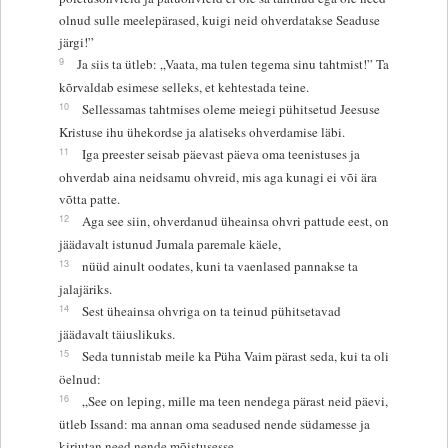
olnud sulle meelepärased, kuigi neid ohverdatakse Seaduse
järgi!”
9
Ja siis ta ütleb: „Vaata, ma tulen tegema sinu tahtmist!” Ta
kõrvaldab esimese selleks, et kehtestada teine.
10
Sellessamas tahtmises oleme meiegi pühitsetud Jeesuse
Kristuse ihu ühekordse ja alatiseks ohverdamise läbi.
11
Iga preester seisab päevast päeva oma teenistuses ja
ohverdab aina neidsamu ohvreid, mis aga kunagi ei või ära
võtta patte.
12
Aga see siin, ohverdanud üheainsa ohvri pattude eest, on
jäädavalt istunud Jumala paremale käele,
13
nüüd ainult oodates, kuni ta vaenlased pannakse ta
jalajäriks.
14
Sest üheainsa ohvriga on ta teinud pühitsetavad
jäädavalt täiuslikuks.
15
Seda tunnistab meile ka Püha Vaim pärast seda, kui ta oli
öelnud:
16
„See on leping, mille ma teen nendega pärast neid päevi,
ütleb Issand: ma annan oma seadused nende südamesse ja
kirjutan need nende mõistusesse.