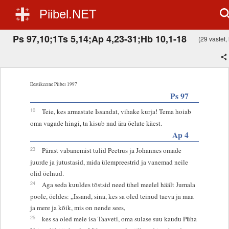
Piibel.NET
Ps 97,10;1Ts 5,14;Ap 4,23-31;Hb 10,1-18
(29 vastet, 
Eestikeelne Piibel 1997
Ps 97
10
Teie, kes armastate Issandat, vihake kurja! Tema hoiab
oma vagade hingi, ta kisub nad ära õelate käest.
Ap 4
23
Pärast vabanemist tulid Peetrus ja Johannes omade
juurde ja jutustasid, mida ülempreestrid ja vanemad neile
olid öelnud.
24
Aga seda kuuldes tõstsid need ühel meelel häält Jumala
poole, öeldes: „Issand, sina, kes sa oled teinud taeva ja maa
ja mere ja kõik, mis on nende sees,
25
kes sa oled meie isa Taaveti, oma sulase suu kaudu Püha