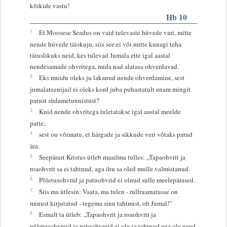
kõikide vastu!
Hb 10
1
Et Moosese Seadus on vaid tulevaste hüvede vari, mitte
nende hüvede täiskuju, siis see ei või mitte kunagi teha
täiuslikuks neid, kes tulevad Jumala ette igal aastal
nendesamade ohvritega, mida nad alatasa ohverdavad.
2
Eks muidu oleks ju lakanud nende ohverdamine, sest
jumalateenijail ei oleks kord juba puhastatult enam mingit
patust südametunnistust?
3
Kuid nende ohvritega tuletatakse igal aastal meelde
patte;
4
sest on võimatu, et härgade ja sikkude veri võtaks patud
ära.
5
Seepärast Kristus ütleb maailma tulles: „Tapaohvrit ja
roaohvrit sa ei tahtnud, aga ihu sa oled mulle valmistanud.
6
Põletusohvrid ja patuohvrid ei olnud sulle meelepärased.
7
Siis ma ütlesin: Vaata, ma tulen - rullraamatusse on
minust kirjutatud - tegema sinu tahtmist, oh Jumal!”
8
Esmalt ta ütleb: „Tapaohvrit ja roaohvrit ja
põletusohvreid ja patuohvreid ei ole sa tahtnud ega ole need