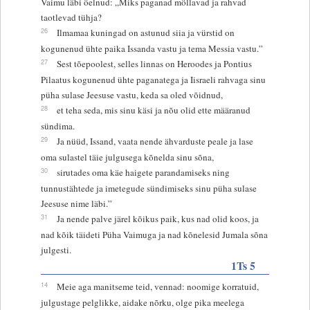
Vaimu läbi öelnud: „Miks paganad möllavad ja rahvad
taotlevad tühja?
26
Ilmamaa kuningad on astunud siia ja vürstid on
kogunenud ühte paika Issanda vastu ja tema Messia vastu.”
27
Sest tõepoolest, selles linnas on Heroodes ja Pontius
Pilaatus kogunenud ühte paganatega ja Iisraeli rahvaga sinu
püha sulase Jeesuse vastu, keda sa oled võidnud,
28
et teha seda, mis sinu käsi ja nõu olid ette määranud
sündima.
29
Ja nüüd, Issand, vaata nende ähvarduste peale ja lase
oma sulastel täie julgusega kõnelda sinu sõna,
30
sirutades oma käe haigete parandamiseks ning
tunnustähtede ja imetegude sündimiseks sinu püha sulase
Jeesuse nime läbi.”
31
Ja nende palve järel kõikus paik, kus nad olid koos, ja
nad kõik täideti Püha Vaimuga ja nad kõnelesid Jumala sõna
julgesti.
1Ts 5
14
Meie aga manitseme teid, vennad: noomige korratuid,
julgustage pelglikke, aidake nõrku, olge pika meelega