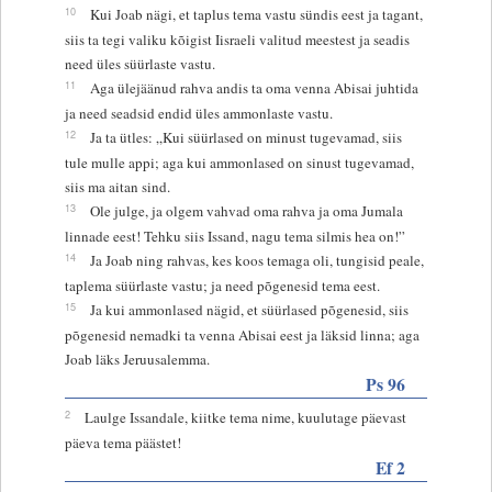
10
Kui Joab nägi, et taplus tema vastu sündis eest ja tagant,
siis ta tegi valiku kõigist Iisraeli valitud meestest ja seadis
need üles süürlaste vastu.
11
Aga ülejäänud rahva andis ta oma venna Abisai juhtida
ja need seadsid endid üles ammonlaste vastu.
12
Ja ta ütles: „Kui süürlased on minust tugevamad, siis
tule mulle appi; aga kui ammonlased on sinust tugevamad,
siis ma aitan sind.
13
Ole julge, ja olgem vahvad oma rahva ja oma Jumala
linnade eest! Tehku siis Issand, nagu tema silmis hea on!”
14
Ja Joab ning rahvas, kes koos temaga oli, tungisid peale,
taplema süürlaste vastu; ja need põgenesid tema eest.
15
Ja kui ammonlased nägid, et süürlased põgenesid, siis
põgenesid nemadki ta venna Abisai eest ja läksid linna; aga
Joab läks Jeruusalemma.
Ps 96
2
Laulge Issandale, kiitke tema nime, kuulutage päevast
päeva tema päästet!
Ef 2