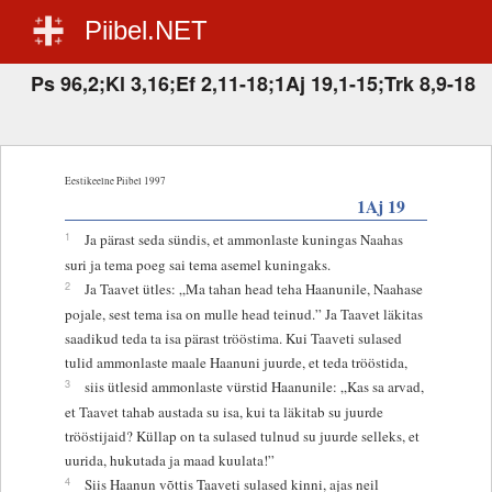
Piibel.NET
Ps 96,2;Kl 3,16;Ef 2,11-18;1Aj 19,1-15;Trk 8,9-18
Eestikeelne Piibel 1997
1Aj 19
1
Ja pärast seda sündis, et ammonlaste kuningas Naahas
suri ja tema poeg sai tema asemel kuningaks.
2
Ja Taavet ütles: „Ma tahan head teha Haanunile, Naahase
pojale, sest tema isa on mulle head teinud.” Ja Taavet läkitas
saadikud teda ta isa pärast trööstima. Kui Taaveti sulased
tulid ammonlaste maale Haanuni juurde, et teda trööstida,
3
siis ütlesid ammonlaste vürstid Haanunile: „Kas sa arvad,
et Taavet tahab austada su isa, kui ta läkitab su juurde
trööstijaid? Küllap on ta sulased tulnud su juurde selleks, et
uurida, hukutada ja maad kuulata!”
4
Siis Haanun võttis Taaveti sulased kinni, ajas neil