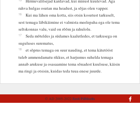
Hirmuvalitsejad kardavad, kui minust kuulevad. Aga
rahva hulgas osutan ma headust, ja sõjas olen vapper.
16
Kui ma lähen oma kotta, siis otsin kosutust tarkuselt,
sest temaga läbikäimine ei valmista meelepaha ega ole tema
seltskonnas valu, vaid on rõõm ja rahulolu.
17
Seda mõteldes ja südames kaalutledes, et tarkusega on
suguluses surematus,
18
et sõprus temaga on suur nauding, et tema kätetööst
tuleb ammendamatu rikkus, et harjumus suhelda temaga
annab arukuse ja osasaamine tema sõnadest kuulsuse, käisin
ma ringi ja otsisin, kuidas teda tuua enese juurde.
© AD 2005-2022
Eesti Piibliselts