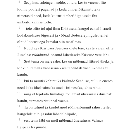
11
Seepärast tuletage meelde, et teie, kes te varem olite
loomu poolest paganad ja keda ümberlõikamatuteks
nimetasid need, keda kutsuti ümberlõigatuteks ihu
ümberlõikamise tõttu,
12
- teie olite tol ajal ilma Kristuseta, kaugel eemal Iisraeli
kodakondsuse õigusest ja võõrad tõotuselepingule, teil ei
olnud lootust ega Jumalat siin maailmas.
13
Nüüd aga Kristuses Jeesuses olete teie, kes te varem olite
Jumalast võõrdunud, saanud lähedaseks Kristuse vere läbi.
14
Sest tema on meie rahu, kes on mõlemad liitnud üheks ja
lõhkunud maha vaheseina - see tähendab vaenu - oma ihu
kaudu,
15
kui ta muutis kehtetuks käskude Seaduse, et luua eneses
need kaks üheksainsaks uueks inimeseks, tehes rahu,
16
ning et lepitada Jumalaga mõlemad ühesainsas ihus risti
kaudu, surmates risti peal vaenu.
17
Ta on tulnud ja kuulutanud rõõmusõnumit rahust teile,
kaugelolijaile, ja rahu lähedalolijaile,
18
sest tema läbi on meil mõlemal ühesainsas Vaimus
ligipääs Isa juurde.