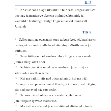
Kl 3
16
Kristuse sõna elagu rikkalikult teie seas, kõiges tarkuses
õpetage ja manitsege üksteist psalmide, hümnide ja
vaimulike lauludega, laulge kogu südamest tänulikult
Jumalale!
Trk 8
9
Sellepärast ma otsustasin tuua tarkuse koju elukaaslaseks,
teades, et ta annab mulle head nõu ning trööstib mures ja
kurbuses.
10
Tema tõttu on mul kuulsus rahva hulgas ja au vanade
juures, kuigi olen noor.
11
Kohtus peetakse mind teravmeelseks, ja valitsejate
silmis olen imetlusväärne.
12
Kui ma vaikin, siis nad ootavad mind, kui ma häält
tõstan, siis nad panevad mind tähele, ja kui ma pikalt räägin,
siis nad panevad käe suu peale.
13
Tarkuse pärast olen ma surematu ja jätan oma
järeltulijaile igavese mälestuse.
14
Ma valitsen rahvaid ja rahvahõimud alistuvad minule.
15