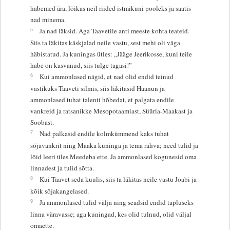
habemed ära, lõikas neil riided istmikuni pooleks ja saatis
nad minema.
5
Ja nad läksid. Aga Taavetile anti meeste kohta teateid.
Siis ta läkitas käskjalad neile vastu, sest mehi oli väga
häbistatud. Ja kuningas ütles: „Jääge Jeerikosse, kuni teile
habe on kasvanud, siis tulge tagasi!”
6
Kui ammonlased nägid, et nad olid endid teinud
vastikuks Taaveti silmis, siis läkitasid Haanun ja
ammonlased tuhat talenti hõbedat, et palgata endile
vankreid ja ratsanikke Mesopotaamiast, Süüria-Maakast ja
Soobast.
7
Nad palkasid endile kolmkümmend kaks tuhat
sõjavankrit ning Maaka kuninga ja tema rahva; need tulid ja
lõid leeri üles Meedeba ette. Ja ammonlased kogunesid oma
linnadest ja tulid sõtta.
8
Kui Taavet seda kuulis, siis ta läkitas neile vastu Joabi ja
kõik sõjakangelased.
9
Ja ammonlased tulid välja ning seadsid endid tapluseks
linna väravasse; aga kuningad, kes olid tulnud, olid väljal
omaette.